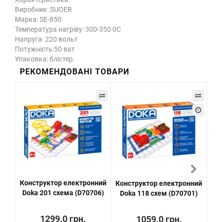
Виробник: SUOER
Марка: SE-850
Температура нагріву: 300-350 0C
Напруга: 220 вольт
Потужність:50 ват
Упаковка: блістер.
РЕКОМЕНДОВАНІ ТОВАРИ
Конструктор електронний
Конструктор електронний
Ко
Doka 201 схема (D70706)
Doka 118 схем (D70701)
1299.0 грн.
1059.0 грн.