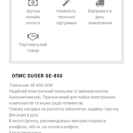
Зручна
Наявність
Відправка в
онлайн
технічної
день
оплата
підтримки
замовлення
Партнерський
товар
ОПИС SUOER SE-850
Паяльник SE-850 50W
Надійний електричний паяльник зі змінним жалом
(наконечником). Призначений для пайки електронних
компонентів та інших радіо-елементів.
Гумова насадка на рукоятці забезпечує надійну і зручну
фіксацію в руці.
В якості флюсу, рекомендовано використовувати
каніфоль, або ін. на основі каніфолі.
Характеристики: