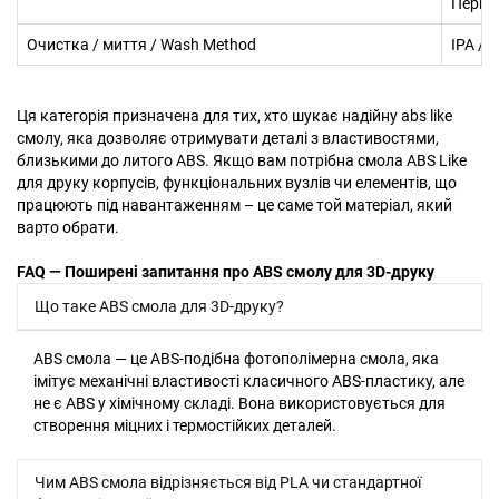
Перші
Очистка / миття / Wash Method
IPA / 
Ця категорія призначена для тих, хто шукає надійну abs like
смолу, яка дозволяє отримувати деталі з властивостями,
близькими до литого ABS. Якщо вам потрібна смола ABS Like
для друку корпусів, функціональних вузлів чи елементів, що
працюють під навантаженням – це саме той матеріал, який
варто обрати.
FAQ — Поширені запитання про ABS смолу для 3D-друку
Що таке ABS смола для 3D-друку?
ABS смола — це ABS-подібна фотополімерна смола, яка
імітує механічні властивості класичного ABS-пластику, але
не є ABS у хімічному складі. Вона використовується для
створення міцних і термостійких деталей.
Чим ABS смола відрізняється від PLA чи стандартної