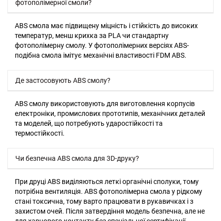
фотополімерної смоли?
ABS смола має підвищену міцність і стійкість до високих
температур, менш крихка за PLA чи стандартну
фотополімерну смолу. У фотополімерних версіях ABS-
подібна смола імітує механічні властивості FDM ABS.
Де застосовують ABS смолу?
ABS смолу використовують для виготовлення корпусів
електроніки, промислових прототипів, механічних деталей
та моделей, що потребують ударостійкості та
термостійкості.
Чи безпечна ABS смола для 3D-друку?
При друці ABS виділяються леткі органічні сполуки, тому
потрібна вентиляція. ABS фотополімерна смола у рідкому
стані токсична, тому варто працювати в рукавичках і з
захистом очей. Після затвердіння модель безпечна, але не
для харчового контакту без спеціальної сертифікації.