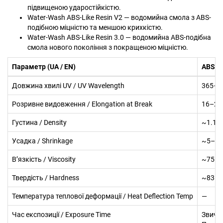
підвищеною ударостійкістю.
Water-Wash ABS-Like Resin V2 — водомийна смола з ABS-
подібною міцністю та меншою крихкістю.
Water-Wash ABS-Like Resin 3.0 — водомийна ABS-подібна
смола нового покоління з покращеною міцністю.
Параметр (UA / EN)
ABS-Li
Довжина хвилі UV / UV Wavelength
365–4
Розривне видовження / Elongation at Break
16–20
Густина / Density
~1.14 
Усадка / Shrinkage
~5–6 
В’язкість / Viscosity
~75–8
Твердість / Hardness
~83–8
Температура теплової деформації / Heat Deflection Temp
—
Час експозиції / Exposure Time
Звичай