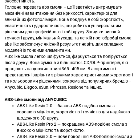
зносостійкість.
Головна перевага abs смоли – це її здатність витримувати
механічні навантаження без крихкості, характерної для
звичайних фотополімерів. Вона поєднує в собі жорсткість,
еластичність і ударостійкість, що робить її універсальним
рішенням для професійного і хобі-друку. Завдяки високій
точності друку, мінімальній усадці та легкій постобробці смола
abs like забезпечує якісний результат навіть для складних
моделей із тонкими елементами.
ABS like смола легко шліфується, фарбується та полірується
після друку. Вона сумісна з більшістю LCD/DLP-принтерів, які
працюють на довжині хвилі 365–405 нм. В асортименті
представлені варіанти з різними характеристиками жорсткості
та кольоровими рішеннями, зокрема від популярних брендів –
Anycubic, Elegoo, eSun, Phrozen, Resione та інших.
ABS-Like смоли від ANYCUBIC:
ABS-Like Resin 2.0 — базова ABS-подібна смола з
хорошою міцністю, жорсткістю і точністю для надійного
щоденного 3D-друку.
ABS-Like Resin Pro 2 — покращена ABS-подібна смола з
високою міцністю та жорсткістю.
ABS-Like Resin 3.0 — нове покоління ABS-подібної смоли з