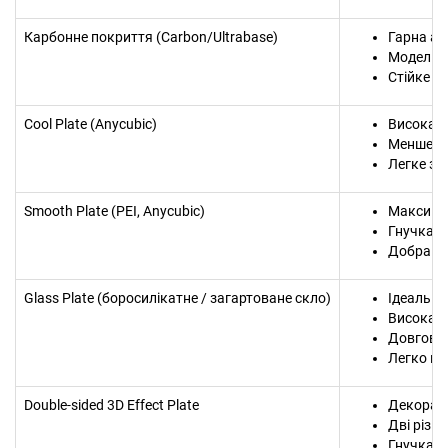
Карбонне покриття (Carbon/Ultrabase)
Гарна ад
Моделі л
Стійке д
Cool Plate (Anycubic)
Висока а
Менше е
Легке зн
Smooth Plate (PEI, Anycubic)
Максима
Гнучка с
Добра ад
Glass Plate (боросилікатне / загартоване скло)
Ідеально
Висока т
Довговіч
Легко ми
Double-sided 3D Effect Plate
Декорат
Дві різні
Гнучка с