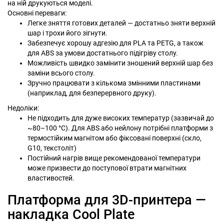
на ній друкуються моделі.
Основні переваги:
Легке зняття готових деталей — достатньо зняти верхній
шар і трохи його зігнути.
Забезпечує хорошу адгезію для PLA та PETG, а також
для ABS за умови достатнього підігріву столу.
Можливість швидко замінити зношений верхній шар без
заміни всього столу.
Зручно працювати з кількома змінними пластинами
(наприклад, для безперервного друку).
Недоліки:
Не підходить для дуже високих температур (зазвичай до
~80–100 °C). Для ABS або нейлону потрібні платформи з
термостійким магнітом або фіксовані поверхні (скло,
G10, текстоліт)
Постійний нагрів вище рекомендованої температури
може призвести до поступової втрати магнітних
властивостей.
Платформа для 3D-принтера —
накладка Cool Plate