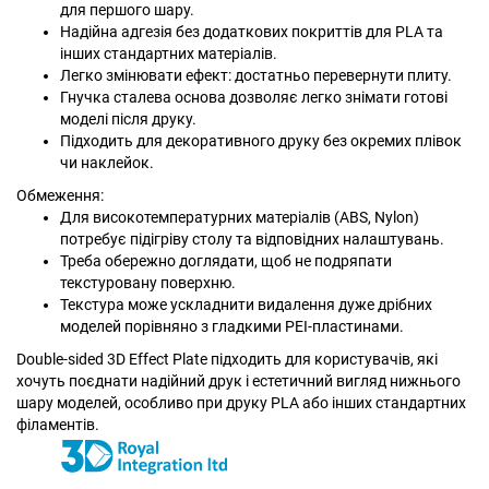
для першого шару.
Надійна адгезія без додаткових покриттів для PLA та
інших стандартних матеріалів.
Легко змінювати ефект: достатньо перевернути плиту.
Гнучка сталева основа дозволяє легко знімати готові
моделі після друку.
Підходить для декоративного друку без окремих плівок
чи наклейок.
Обмеження:
Для високотемпературних матеріалів (ABS, Nylon)
потребує підігріву столу та відповідних налаштувань.
Треба обережно доглядати, щоб не подряпати
текстуровану поверхню.
Текстура може ускладнити видалення дуже дрібних
моделей порівняно з гладкими PEI-пластинами.
Double-sided 3D Effect Plate підходить для користувачів, які
хочуть поєднати надійний друк і естетичний вигляд нижнього
шару моделей, особливо при друку PLA або інших стандартних
філаментів.