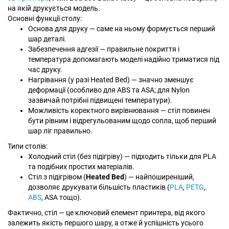
на якій друкується модель.
Основні функції столу:
Основа для друку — саме на ньому формується перший
шар деталі.
Забезпечення адгезії — правильне покриття і
температура допомагають моделі надійно триматися під
час друку.
Нагрівання (у разі Heated Bed) — значно зменшує
деформації (особливо для ABS та ASA; для Nylon
зазвичай потрібні підвищені температури).
Можливість коректного вирівнювання — стіл повинен
бути рівним і відрегульованим щодо сопла, щоб перший
шар ліг правильно.
Типи столів:
Холодний стіл (без підігріву) — підходить тільки для PLA
та подібних простих матеріалів.
Стіл з підігрівом (
Heated Bed
) — найпоширеніший,
дозволяє друкувати більшість пластиків (
PLA
,
PETG
,
ABS
, ASA тощо).
Фактично, стіл — це ключовий елемент принтера, від якого
залежить якість першого шару, а отже й успішність усього