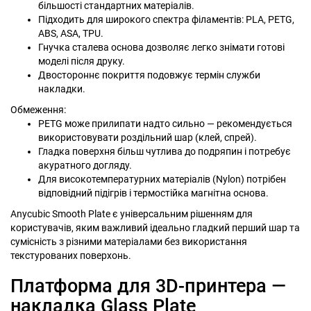
більшості стандартних матеріалів.
Підходить для широкого спектра філаментів: PLA, PETG,
ABS, ASA, TPU.
Гнучка сталева основа дозволяє легко знімати готові
моделі після друку.
Двостороннє покриття подовжує термін служби
накладки.
Обмеження:
PETG може прилипати надто сильно — рекомендується
використовувати роздільний шар (клей, спрей).
Гладка поверхня більш чутлива до подряпин і потребує
акуратного догляду.
Для високотемпературних матеріалів (Nylon) потрібен
відповідний підігрів і термостійка магнітна основа.
Anycubic Smooth Plate є універсальним рішенням для
користувачів, яким важливий ідеально гладкий перший шар та
сумісність з різними матеріалами без використання
текстурованих поверхонь.
Платформа для 3D-принтера —
накладка Glass Plate