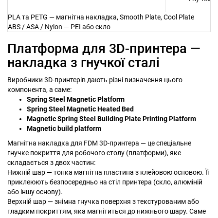
PLA та PETG — магнітна накладка, Smooth Plate, Cool Plate
ABS / ASA / Nylon — PEI або скло
Платформа для 3D-принтера —
накладка з гнучкої сталі
Виробники 3D-принтерів дають різні визначення цього
компонента, а саме:
Spring Steel Magnetic Platform
Spring Steel Magnetic Heated Bed
Magnetic Spring Steel Building Plate Printing Platform
Magnetic build platform
Магнітна накладка для FDM 3D-принтера — це спеціальне
гнучке покриття для робочого столу (платформи), яке
складається з двох частин:
Нижній шар — тонка магнітна пластина з клейовою основою. Її
приклеюють безпосередньо на стіл принтера (скло, алюміній
або іншу основу).
Верхній шар — знімна гнучка поверхня з текстурованим або
гладким покриттям, яка магнітиться до нижнього шару. Саме