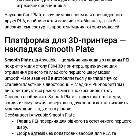
агресивних розчинників.
Anycubic Cool Plate є зручним рішенням для повсякденного
друку PLA, особливо коли важлива стабільна адгезія без
високих температур та просте знімання готових моделей.
Платформа для 3D-принтера —
накладка Smooth Plate
Smooth Plate
від Anycubic — це змінна накладка з гладким PEI-
покриттям для столу FDM 3D-принтера, призначена для
отримання рівного та гладкого першого шару моделі.
Smooth Plate зазвичай виготовляється у вигляді гнучкої
сталевої пластини з двостороннім гладким PEI-покриттям і
використовується разом із магнітною основою столу.
Основна особливість Smooth Plate — відсутність текстури,
завдяки чому нижня поверхня надрукованої деталі виходить
максимально гладкою та рівною.
Особливості Anycubic Smooth Plate:
Гладка PEI-поверхня для рівного та естетичного першого
шару.
Добра адгезія без додаткових засобів для PLA та