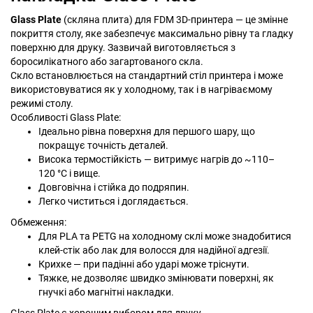
Glass Plate
(скляна плита) для FDM 3D-принтера — це змінне
покриття столу, яке забезпечує максимально рівну та гладку
поверхню для друку. Зазвичай виготовляється з
боросилікатного або загартованого скла.
Скло встановлюється на стандартний стіл принтера і може
використовуватися як у холодному, так і в нагріваємому
режимі столу.
Особливості Glass Plate:
Ідеально рівна поверхня для першого шару, що
покращує точність деталей.
Висока термостійкість — витримує нагрів до ~110–
120 °C і вище.
Довговічна і стійка до подряпин.
Легко чиститься і доглядається.
Обмеження:
Для PLA та PETG на холодному склі може знадобитися
клей-стік або лак для волосся для надійної адгезії.
Крихке — при падінні або ударі може тріснути.
Тяжке, не дозволяє швидко змінювати поверхні, як
гнучкі або магнітні накладки.
Glass Plate є хорошим вибором для друку