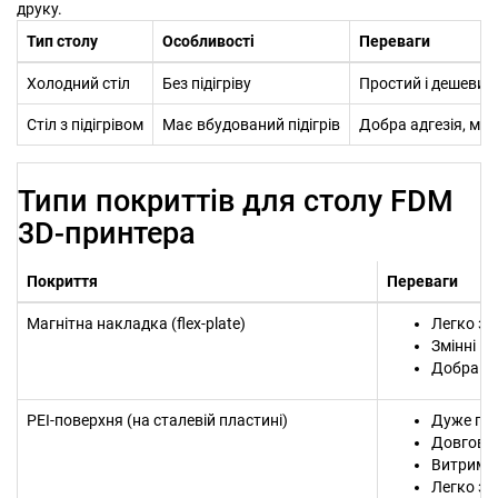
друку.
Тип столу
Особливості
Переваги
Холодний стіл
Без підігріву
Простий і дешевий
Стіл з підігрівом
Має вбудований підігрів
Добра адгезія, ме
Типи покриттів для столу FDM
3D-принтера
Покриття
Переваги
Магнітна накладка (flex-plate)
Легко зн
Змінні п
Добра ад
PEI-поверхня (на сталевій пластині)
Дуже гар
Довгові
Витримує
Легко зн