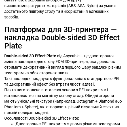
високотемпературних матеріалів (ABS, ASA, Nylon) за умови
достатнього підігріву столу та використання адгезійних
засобів.
Платформа для 3D-принтера —
накладка Double-sided 3D Effect
Plate
Double-sided 3D Effect Plate
від Anycubic — це двостороння
змінна накладка для столу FDM 3D-принтера, яка дозволяє
отримати декоративний вигляд першого шару завдяки різним
текстурам на обох сторонах плити.
Такі накладки поєднують функціональність стандартного PEI
та декоративний ефект без втрати якості адгезії.
Плита виготовлена зі сталевої основи з PEI-покриттям і
встановлюється на магнітну основу столу. Обидві сторони
мають унікальні текстури (наприклад, Octagram + Diamond або
Phantom + Sphere), які створюють різний візуальний ефект на
нижній поверхні моделі.
Особливості Double-sided 3D Effect Plate:
Двостороннє PEI-покриття з двома різними текстурами