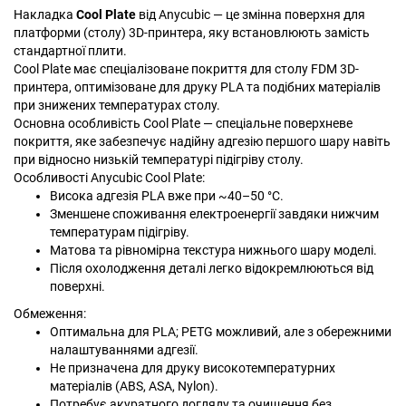
Накладка
Cool Plate
від Anycubic — це змінна поверхня для
платформи (столу) 3D-принтера, яку встановлюють замість
стандартної плити.
Cool Plate має спеціалізоване покриття для столу FDM 3D-
принтера, оптимізоване для друку PLA та подібних матеріалів
при знижених температурах столу.
Основна особливість Cool Plate — спеціальне поверхневе
покриття, яке забезпечує надійну адгезію першого шару навіть
при відносно низькій температурі підігріву столу.
Особливості Anycubic Cool Plate:
Висока адгезія PLA вже при ~40–50 °C.
Зменшене споживання електроенергії завдяки нижчим
температурам підігріву.
Матова та рівномірна текстура нижнього шару моделі.
Після охолодження деталі легко відокремлюються від
поверхні.
Обмеження:
Оптимальна для PLA; PETG можливий, але з обережними
налаштуваннями адгезії.
Не призначена для друку високотемпературних
матеріалів (ABS, ASA, Nylon).
Потребує акуратного догляду та очищення без