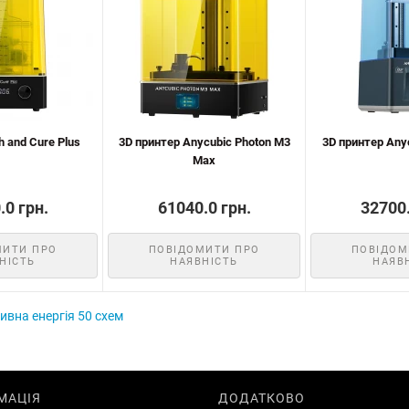
 and Cure Plus
3D принтер Anycubic Photon M3
3D принтер Any
Max
.0 грн.
61040.0 грн.
32700.
МИТИ ПРО
ПОВІДОМИТИ ПРО
ПОВІДОМ
НІСТЬ
НАЯВНІСТЬ
НАЯВ
вна енергія 50 схем
МАЦІЯ
ДОДАТКОВО