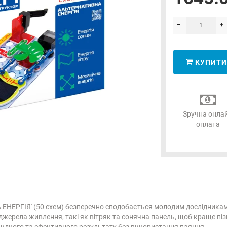
КУПИТИ
Зручна онла
оплата
НЕРГІЯ' (50 схем) безперечно сподобається молодим дослідникам
жерела живлення, такі як вітряк та сонячна панель, щоб краще піз
видкого та ефективного результату без використання паяння.