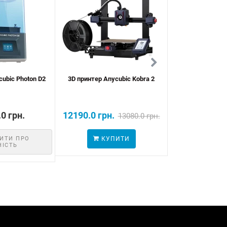
cubic Photon D2
3D принтер Anycubic Kobra 2
3d принтер Anycu
M
0 грн.
12190.0 грн.
19620.
13080.0 грн.
ИТИ ПРО
КУПИТИ
КУП
НІСТЬ