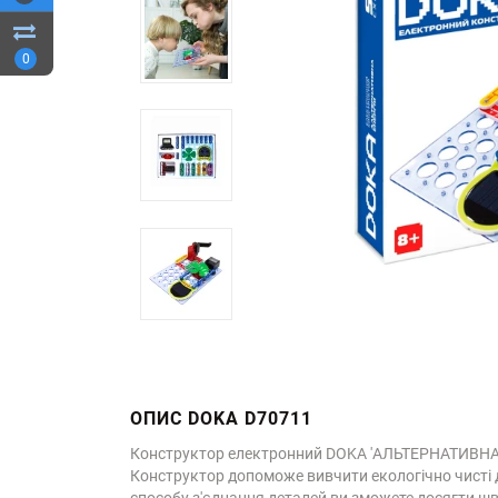
0
ОПИС DOKA D70711
Конструктор електронний DOKA 'АЛЬТЕРНАТИВНА Е
Конструктор допоможе вивчити екологічно чисті д
способу з'єднання деталей ви зможете досягти ш