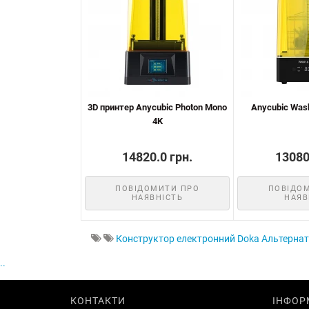
3D принтер Anycubic Photon Mono
Anycubic Wash
4K
14820.0 грн.
13080
ПОВІДОМИТИ ПРО
ПОВІДО
НАЯВНІСТЬ
НАЯВ
Конструктор електронний Doka Альтернати
..
КОНТАКТИ
ІНФОР