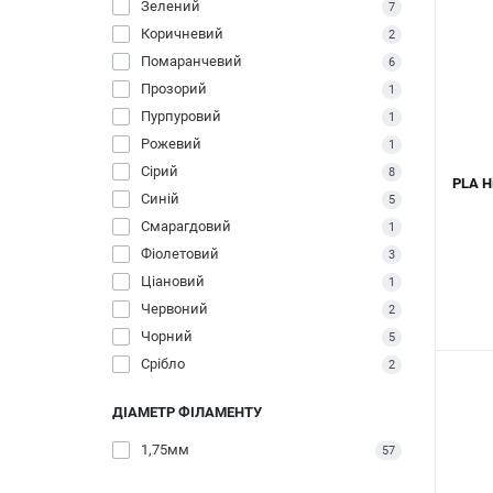
Зелений
7
Коричневий
2
Помаранчевий
6
Прозорий
1
Пурпуровий
1
Рожевий
1
Сірий
8
PLA H
Синій
5
Смарагдовий
1
Фіолетовий
3
Ціановий
1
Червоний
2
Чорний
5
Срібло
2
ДІАМЕТР ФІЛАМЕНТУ
1,75мм
57