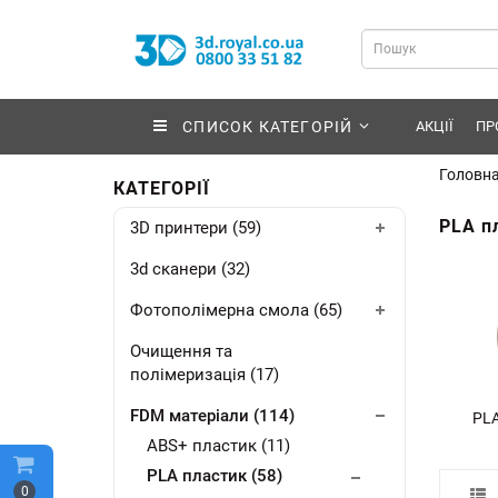
СПИСОК КАТЕГОРІЙ
АКЦІЇ
ПР
Головн
КАТЕГОРІЇ
PLA п
3D принтери (59)
3d сканери (32)
Фотополімерна смола (65)
Очищення та
полімеризація (17)
FDM матеріали (114)
PLA
ABS+ пластик (11)
PLA пластик (58)
0