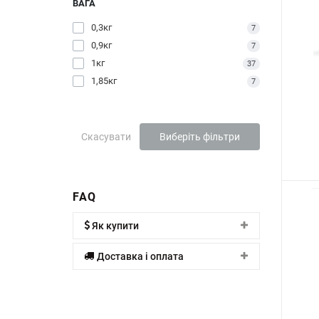
ВАГА
0,3кг
7
0,9кг
7
1кг
37
1,85кг
7
Скасувати
Виберіть фільтри
FAQ
Як купити
Доставка і оплата