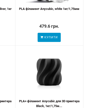
lver, 1кг
PLA філамент Anycubic, white 1кг/1,75мм
479.6 грн.
КУПИТИ
принтера
PLA+ філамент Anycubic для 3D принтера
Black, 1кг/1,75м...