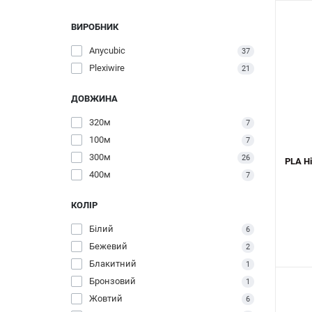
ВИРОБНИК
Anycubic
37
Plexiwire
21
ДОВЖИНА
320м
7
100м
7
300м
26
PLA Hi
400м
7
КОЛІР
Білий
6
Бежевий
2
Блакитний
1
Бронзовий
1
Жовтий
6