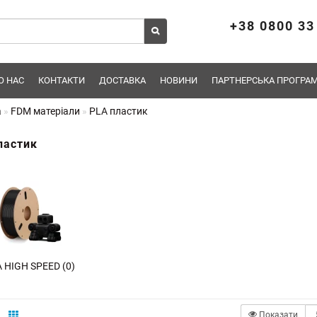
+38 0800 33
О НАС
КОНТАКТИ
ДОСТАВКА
НОВИНИ
ПАРТНЕРСЬКА ПРОГРАМ
а
FDM матеріали
PLA пластик
ластик
 HIGH SPEED (0)
Отримуйте першими новини про надходження,
підписуйтесь!
Показати