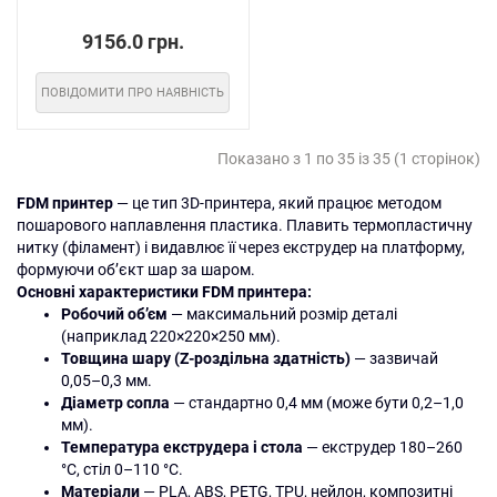
9156.0 грн.
ПОВІДОМИТИ ПРО НАЯВНІСТЬ
Показано з 1 по 35 із 35 (1 сторінок)
FDM принтер
— це тип 3D-принтера, який працює методом
пошарового наплавлення пластика. Плавить термопластичну
нитку (філамент) і видавлює її через екструдер на платформу,
формуючи об’єкт шар за шаром.
Основні характеристики FDM принтера:
Робочий об’єм
— максимальний розмір деталі
(наприклад 220×220×250 мм).
Товщина шару (Z-роздільна здатність)
— зазвичай
0,05–0,3 мм.
Діаметр сопла
— стандартно 0,4 мм (може бути 0,2–1,0
мм).
Температура екструдера і стола
— екструдер 180–260
°C, стіл 0–110 °C.
Матеріали
— PLA, ABS, PETG, TPU, нейлон, композитні