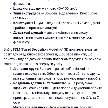
філаменти.
Швидкість друку
— типово 40–100 мм/с.
Типи екструдера
— Bowden (віддалений) і Direct Drive
(прямий).
Конструкція і шум
— відкриті або закриті камери, різні
драйвери крокових двигунів.
Додаткові функції
— авто-вирівнювання столу,
відновлення після відключення живлення, сенсор
філаменту.
Вибір FDM (Fused Deposition Modeling) 3D принтера вимагає
розгляду ряду ключових аспектів, щоб забезпечити, що
пристрій відповідатиме вашим потребам у друку. Ось основні
фактори, на які варто звернути увагу:
Діапазон друку
: Визначте розмір об'єктів, які ви
плануєте друкувати. Оберіть принтер з областю друку,
яка відповідає максимальному розміру ваших виробів.
Роздільна здатність та точність
: Вища роздільна
здатність означає більш деталізовані друковані об'єкти.
Розгляньте мінімальну товщину шару, яку пропонує
принтер, а також точність позиціонування по X, Y, та Z
осях.
Матеріали для друку
: Переконайтеся, що принтер