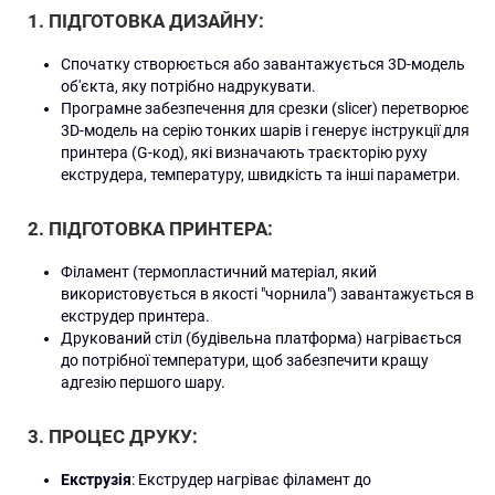
1.
ПІДГОТОВКА ДИЗАЙНУ
:
Спочатку створюється або завантажується 3D-модель
об'єкта, яку потрібно надрукувати.
Програмне забезпечення для срезки (slicer) перетворює
3D-модель на серію тонких шарів і генерує інструкції для
принтера (G-код), які визначають траєкторію руху
екструдера, температуру, швидкість та інші параметри.
2.
ПІДГОТОВКА ПРИНТЕРА
:
Філамент (термопластичний матеріал, який
використовується в якості "чорнила") завантажується в
екструдер принтера.
Друкований стіл (будівельна платформа) нагрівається
до потрібної температури, щоб забезпечити кращу
адгезію першого шару.
3.
ПРОЦЕС ДРУКУ
:
Екструзія
: Екструдер нагріває філамент до