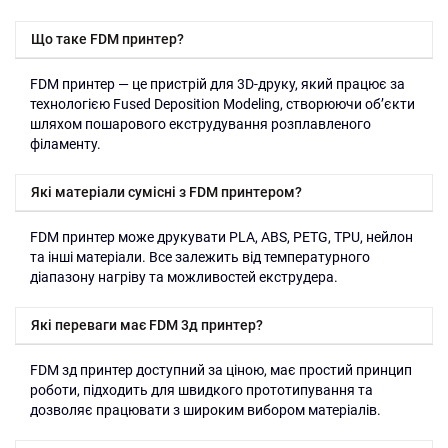
Що таке FDM принтер?
FDM принтер — це пристрій для 3D-друку, який працює за
технологією Fused Deposition Modeling, створюючи об’єкти
шляхом пошарового екструдування розплавленого
філаменту.
Які матеріали сумісні з FDM принтером?
FDM принтер може друкувати PLA, ABS, PETG, TPU, нейлон
та інші матеріали. Все залежить від температурного
діапазону нагріву та можливостей екструдера.
Які переваги має FDM 3д принтер?
FDM зд принтер доступний за ціною, має простий принцип
роботи, підходить для швидкого прототипування та
дозволяє працювати з широким вибором матеріалів.