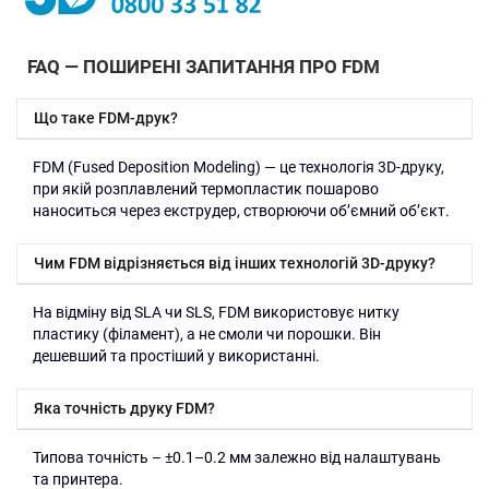
FAQ — ПОШИРЕНІ ЗАПИТАННЯ ПРО FDM
Що таке FDM-друк?
FDM (Fused Deposition Modeling) — це технологія 3D-друку,
при якій розплавлений термопластик пошарово
наноситься через екструдер, створюючи об’ємний об’єкт.
Чим FDM відрізняється від інших технологій 3D-друку?
На відміну від SLA чи SLS, FDM використовує нитку
пластику (філамент), а не смоли чи порошки. Він
дешевший та простіший у використанні.
Яка точність друку FDM?
Типова точність – ±0.1–0.2 мм залежно від налаштувань
та принтера.