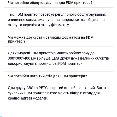
Чи потрібне обслуговування для FDM принтера?
Так, FDM принтер потребує регулярного обслуговування:
очищення сопла, змащування напрямних, калібрування
столу та перевірки стану філаменту.
Чи можна друкувати великим форматом на FDM
принтері?
Деякі моделі FDM принтерів мають робочу зону до
300×300×400 мм і більше. Для друку дуже великих об’єктів
використовують промислові FDM принтери.
Чи потрібен нагрітий стіл для FDM принтера?
Для друку ABS та PETG нагрітий стіл обов’язковий. Багато
сучасних FDM принтерів вже мають підігрів столу для
кращої адгезії моделей.
..