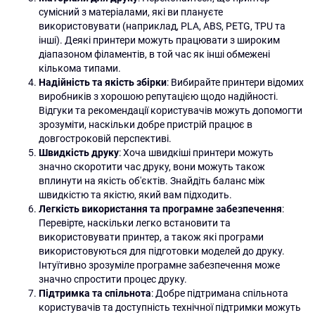
сумісний з матеріалами, які ви плануєте
використовувати (наприклад, PLA, ABS, PETG, TPU та
інші). Деякі принтери можуть працювати з широким
діапазоном філаментів, в той час як інші обмежені
кількома типами.
Надійність та якість збірки
: Вибирайте принтери відомих
виробників з хорошою репутацією щодо надійності.
Відгуки та рекомендації користувачів можуть допомогти
зрозуміти, наскільки добре пристрій працює в
довгостроковій перспективі.
Швидкість друку
: Хоча швидкіші принтери можуть
значно скоротити час друку, вони можуть також
вплинути на якість об'єктів. Знайдіть баланс між
швидкістю та якістю, який вам підходить.
Легкість використання та програмне забезпечення
:
Перевірте, наскільки легко встановити та
використовувати принтер, а також які програми
використовуються для підготовки моделей до друку.
Інтуїтивно зрозуміле програмне забезпечення може
значно спростити процес друку.
Підтримка та спільнота
: Добре підтримана спільнота
користувачів та доступність технічної підтримки можуть