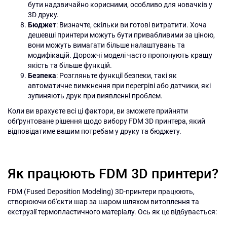
бути надзвичайно корисними, особливо для новачків у
3D друку.
Бюджет
: Визначте, скільки ви готові витратити. Хоча
дешевші принтери можуть бути привабливими за ціною,
вони можуть вимагати більше налаштувань та
модифікацій. Дорожчі моделі часто пропонують кращу
якість та більше функцій.
Безпека
: Розгляньте функції безпеки, такі як
автоматичне вимкнення при перегріві або датчики, які
зупиняють друк при виявленні проблем.
Коли ви врахуєте всі ці фактори, ви зможете прийняти
обґрунтоване рішення щодо вибору FDM 3D принтера, який
відповідатиме вашим потребам у друку та бюджету.
Як працюють FDM 3D принтери?
FDM (Fused Deposition Modeling) 3D-принтери працюють,
створюючи об'єкти шар за шаром шляхом витоплення та
екструзії термопластичного матеріалу. Ось як це відбувається: