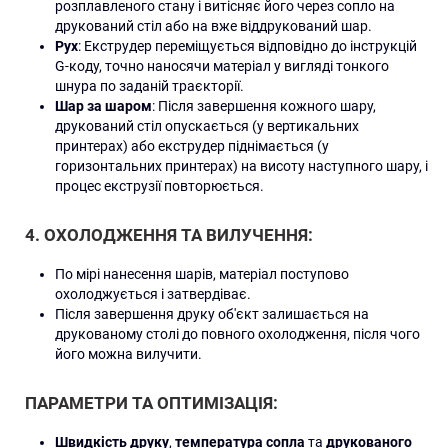
розплавленого стану і витісняє його через сопло на
друкований стіл або на вже віддрукований шар.
Рух
: Екструдер переміщується відповідно до інструкцій
G-коду, точно наносячи матеріал у вигляді тонкого
шнура по заданій траєкторії.
Шар за шаром
: Після завершення кожного шару,
друкований стіл опускається (у вертикальних
принтерах) або екструдер піднімається (у
горизонтальних принтерах) на висоту наступного шару, і
процес екструзії повторюється.
4.
ОХОЛОДЖЕННЯ ТА ВИЛУЧЕННЯ
:
По мірі нанесення шарів, матеріал поступово
охолоджується і затвердіває.
Після завершення друку об'єкт залишається на
друкованому столі до повного охолодження, після чого
його можна вилучити.
ПАРАМЕТРИ ТА ОПТИМІЗАЦІЯ:
Швидкість друку
,
температура сопла
та
друкованого