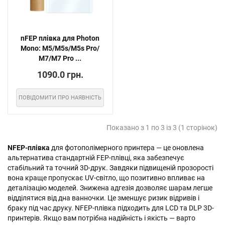
nFEP плівка для Photon
Mono: M5/M5s/M5s Pro/
M7/M7 Pro ...
1090.0 грн.
ПОВІДОМИТИ ПРО НАЯВНІСТЬ
Показано з 1 по 3 із 3 (1 сторінок)
NFEP-плівка
для фотополімерного принтера — це оновлена
альтернатива стандартній FEP-плівці, яка забезпечує
стабільний та точний 3D-друк. Завдяки підвищеній прозорості
вона краще пропускає UV-світло, що позитивно впливає на
деталізацію моделей. Знижена адгезія дозволяє шарам легше
відділятися від дна ванночки. Це зменшує ризик відривів і
браку під час друку. NFEP-плівка підходить для LCD та DLP 3D-
принтерів. Якщо вам потрібна надійність і якість — варто