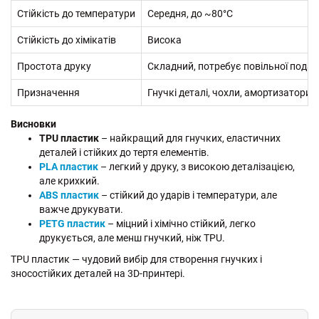
Стійкість до температури
Середня, до ~80°C
Стійкість до хімікатів
Висока
Простота друку
Складний, потребує повільної подач
Призначення
Гнучкі деталі, чохли, амортизатори
Висновки
TPU пластик
– найкращий для гнучких, еластичних
деталей і стійких до тертя елементів.
PLA пластик
– легкий у друку, з високою деталізацією,
але крихкий.
ABS пластик
– стійкий до ударів і температури, але
важче друкувати.
PETG пластик
– міцний і хімічно стійкий, легко
друкується, але менш гнучкий, ніж TPU.
TPU пластик — чудовий вибір для створення гнучких і
зносостійких деталей на 3D-принтері.