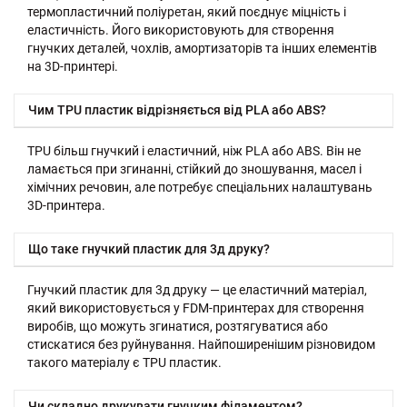
термопластичний поліуретан, який поєднує міцність і
еластичність. Його використовують для створення
гнучких деталей, чохлів, амортизаторів та інших елементів
на 3D-принтері.
Чим TPU пластик відрізняється від PLA або ABS?
TPU більш гнучкий і еластичний, ніж PLA або ABS. Він не
ламається при згинанні, стійкий до зношування, масел і
хімічних речовин, але потребує спеціальних налаштувань
3D-принтера.
Що таке гнучкий пластик для 3д друку?
Гнучкий пластик для 3д друку — це еластичний матеріал,
який використовується у FDM-принтерах для створення
виробів, що можуть згинатися, розтягуватися або
стискатися без руйнування. Найпоширенішим різновидом
такого матеріалу є TPU пластик.
Чи складно друкувати гнучким філаментом?