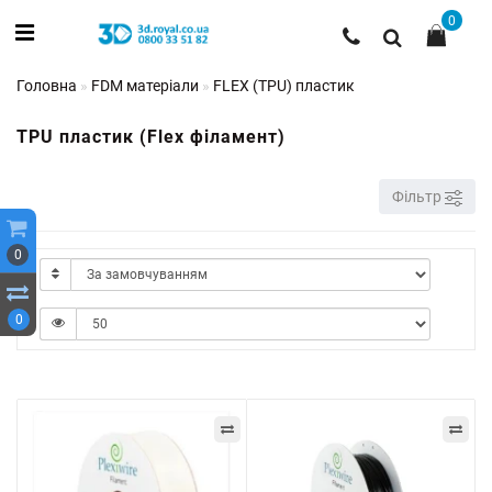
0
Головна
FDM матеріали
FLEX (TPU) пластик
TPU пластик (Flex філамент)
Фільтр
0
0