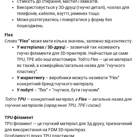
Стійкість до стирання, мастил і хімікатів.
Використовується у 3D-друці (гнучкі деталі), чохлах для
телефонів, кабелях, взутті, ременях тощо.
Може розтягуватись і повертатися у форму без
пошкоджень.
Flex
Слово
“Flex”
може мати кілька значень, залежно від контексту:
У матеріалах / 3D-друці
– зазвичай так називають
гнучкі філаменти для 3D-принтерів. Найчастіше це саме
TPU, TPE або інші еластомери. Тобто Flex — це не матеріал
як такий, а комерційна/загальна назва для “гнучкого
пластику”.
У маркетингу
– виробники можуть називати “Flex”
конкретний бренд гнучкого матеріалу.
У побуті
– “flex” = “гнутися, бути гнучким”.
Тобто
TPU
— конкретний матеріал, а
Flex
— загальна назва для
гнучких матеріалів (серед яких TPU, TPE і схожі).
TPU філамент
TPU філамент — це гнучкий матеріал для 3д друку, призначений
для використання на FDM 3D-принтерах.
Особливості друку TPU пластиком: