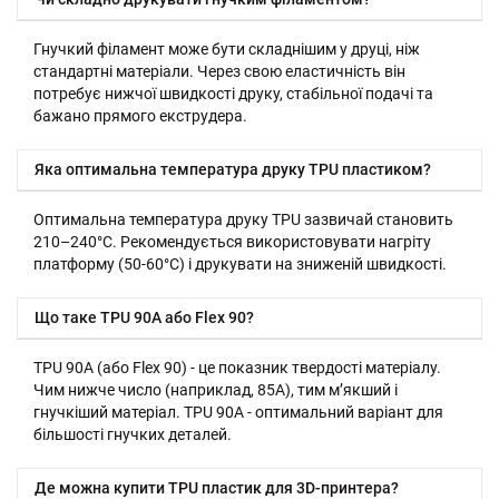
Гнучкий філамент може бути складнішим у друці, ніж
стандартні матеріали. Через свою еластичність він
потребує нижчої швидкості друку, стабільної подачі та
бажано прямого екструдера.
Яка оптимальна температура друку TPU пластиком?
Оптимальна температура друку TPU зазвичай становить
210–240°C. Рекомендується використовувати нагріту
платформу (50-60°C) і друкувати на зниженій швидкості.
Що таке TPU 90A або Flex 90?
TPU 90A (або Flex 90) - це показник твердості матеріалу.
Чим нижче число (наприклад, 85A), тим м’якший і
гнучкіший матеріал. TPU 90A - оптимальний варіант для
більшості гнучких деталей.
Де можна купити TPU пластик для 3D-принтера?