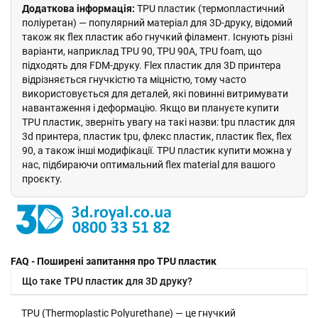
Додаткова інформація:
TPU пластик (термопластичний
поліуретан) — популярний матеріал для 3D-друку, відомий
також як flex пластик або гнучкий філамент. Існують різні
варіанти, наприклад TPU 90, TPU 90A, TPU foam, що
підходять для FDM-друку. Flex пластик для 3D принтера
відрізняється гнучкістю та міцністю, тому часто
використовується для деталей, які повинні витримувати
навантаження і деформацію. Якщо ви плануєте купити
TPU пластик, зверніть увагу на такі назви: tpu пластик для
3d принтера, пластик tpu, флекс пластик, пластик flex, flex
90, а також інші модифікації. TPU пластик купити можна у
нас, підбираючи оптимальний flex material для вашого
проєкту.
FAQ - Поширені запитання про TPU пластик
Що таке TPU пластик для 3D друку?
TPU (Thermoplastic Polyurethane) — це гнучкий