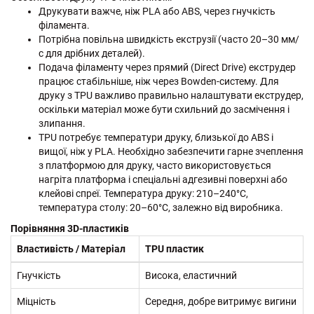
Друкувати важче, ніж PLA або ABS, через гнучкість
філамента.
Потрібна повільна швидкість екструзії (часто 20–30 мм/
с для дрібних деталей).
Подача філаменту через прямий (Direct Drive) екструдер
працює стабільніше, ніж через Bowden-систему. Для
друку з TPU важливо правильно налаштувати екструдер,
оскільки матеріал може бути схильний до засмічення і
злипання.
TPU потребує температури друку, близької до ABS і
вищої, ніж у PLA. Необхідно забезпечити гарне зчеплення
з платформою для друку, часто використовується
нагріта платформа і спеціальні адгезивні поверхні або
клейові спреї. Температура друку: 210–240°C,
температура столу: 20–60°C, залежно від виробника.
Порівняння 3D-пластиків
Властивість / Матеріал
TPU пластик
Гнучкість
Висока, еластичний
Міцність
Середня, добре витримує вигини