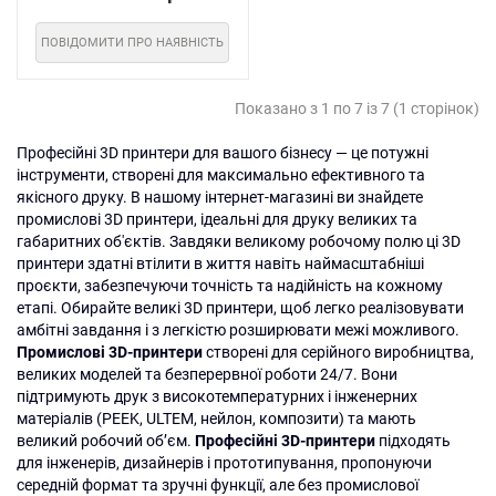
ПОВІДОМИТИ ПРО НАЯВНІСТЬ
Показано з 1 по 7 із 7 (1 сторінок)
Професійні 3D принтери для вашого бізнесу — це потужні
інструменти, створені для максимально ефективного та
якісного друку. В нашому інтернет-магазині ви знайдете
промислові 3D принтери, ідеальні для друку великих та
габаритних об'єктів. Завдяки великому робочому полю ці 3D
принтери здатні втілити в життя навіть наймасштабніші
проєкти, забезпечуючи точність та надійність на кожному
етапі. Обирайте великі 3D принтери, щоб легко реалізовувати
амбітні завдання і з легкістю розширювати межі можливого.
Промислові 3D-принтери
створені для серійного виробництва,
великих моделей та безперервної роботи 24/7. Вони
підтримують друк з високотемпературних і інженерних
матеріалів (PEEK, ULTEM, нейлон, композити) та мають
великий робочий об’єм.
Професійні 3D-принтери
підходять
для інженерів, дизайнерів і прототипування, пропонуючи
середній формат та зручні функції, але без промислової