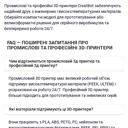
Промислові та професійні 3D-принтери CreatBot забезпечують
надійний друк з інженерних і високотемпературних матеріалів.
Обирайте компактні моделі для прототипування або
великоформатні рішення для серійного виробництва та
безперервної роботи 24/7.
FAQ — ПОШИРЕНІ ЗАПИТАННЯ ПРО
ПРОМИСЛОВІ ТА ПРОФЕСІЙНІ 3D-ПРИНТЕРИ
Чим відрізняються промисловий 3д принтер та
професійний 3д принтер?
Промисловий 3D принтер має великий робочий об’єм,
підтримує високотемпературні матеріали (PEEK, ULTEM) і
розраховані на роботу 24/7. Професійний 3D принтер
більше підходить для прототипування та невеликих серій.
Які матеріали підтримують ці 3D-принтери?
Вони працюють з PLA, ABS, PETG, PC, нейлоном та
високотемпературними філаментами: PEEK, PEI, PPSU та