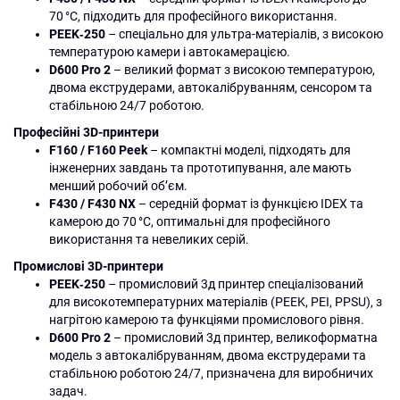
70 °C, підходить для професійного використання.
PEEK‑250
– спеціально для ультра-матеріалів, з високою
температурою камери і автокамерацією.
D600 Pro 2
– великий формат з високою температурою,
двома екструдерами, автокалібруванням, сенсором та
стабільною 24/7 роботою.
Професійні 3D-принтери
F160 / F160 Peek
– компактні моделі, підходять для
інженерних завдань та прототипування, але мають
менший робочий об’єм.
F430 / F430 NX
– середній формат із функцією IDEX та
камерою до 70 °C, оптимальні для професійного
використання та невеликих серій.
Промислові 3D-принтери
PEEK‑250
– промисловий 3д принтер спеціалізований
для високотемпературних матеріалів (PEEK, PEI, PPSU), з
нагрітою камерою та функціями промислового рівня.
D600 Pro 2
– промисловий 3д принтер, великоформатна
модель з автокалібруванням, двома екструдерами та
стабільною роботою 24/7, призначена для виробничих
задач.