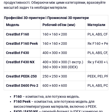
продуктивності. Обираючи між цими категоріями, враховуйте
масштаб задач та необхідні матеріали.
Професійні 3D-принтери і Промислові 3D принтери
Модель
Робочий об’єм (мм)
Матеріали
CreatBot F160
160 × 160 × 200
PLA, ABS, CF-в
CreatBot F160 Peek
160 × 160 × 200
Як F160 + Peek
CreatBot F430
400 × 300 × 300
PLA, ABS, CF, P
CreatBot F430 NX
400 × 300 × 300 (1 екстр.)
Як у F430 + Ult
360 × 300 × 300 (IDEX)
CreatBot PEEK‑250
250 × 250 × 300
PEEK, PEI, PPSU
CreatBot D600 Pro 2
600 × 600 × 600
PLA, ABS, PC, U
F160
– компактна, але потужна модель.
F160 Peek
– компактна, але потужна модель для
високотемпературних матеріалів, включно з PEEK.
F430 / F430 NX
– середній формат із IDEX і камерою до