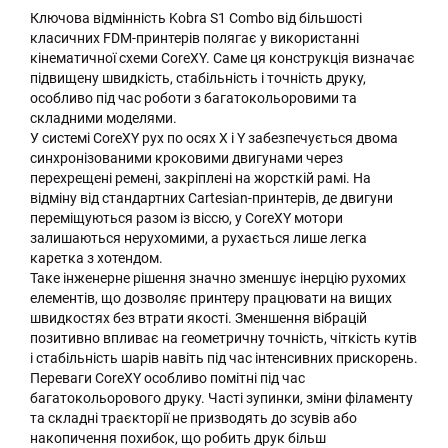
Ключова відмінність Kobra S1 Combo від більшості
класичних FDM-принтерів полягає у використанні
кінематичної схеми CoreXY. Саме ця конструкція визначає
підвищену швидкість, стабільність і точність друку,
особливо під час роботи з багатокольоровими та
складними моделями.
У системі CoreXY рух по осях X і Y забезпечується двома
синхронізованими кроковими двигунами через
перехрещені ремені, закріплені на жорсткій рамі. На
відміну від стандартних Cartesian-принтерів, де двигуни
переміщуються разом із віссю, у CoreXY мотори
залишаються нерухомими, а рухається лише легка
каретка з хотендом.
Таке інженерне рішення значно зменшує інерцію рухомих
елементів, що дозволяє принтеру працювати на вищих
швидкостях без втрати якості. Зменшення вібрацій
позитивно впливає на геометричну точність, чіткість кутів
і стабільність шарів навіть під час інтенсивних прискорень.
Переваги CoreXY особливо помітні під час
багатокольорового друку. Часті зупинки, зміни філаменту
та складні траєкторії не призводять до зсувів або
накопичення похибок, що робить друк більш