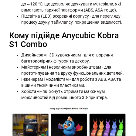
до ~120 °C, що дозволяє друкувати матеріали, які
вимагають гарячої платформи (ABS, ASA тощо).
Підсвітка (LED) всередині корпусу - для перегляду
процесу друку, таймлапсу, покращення видимості.
Кому підійде Anycubic Kobra
S1 Combo
Дизайнерам і 3D-художникам - для створення
багатоколірних фігурок та декору.
Майстерням і невеликим виробництвам - для
прототипування та друку функціональних деталей.
Інженерам і моделістам - для роботи з ABS, ASA та
іншими технічними пластиками.
Хобістам - які хочуть отримати максимум
можливостей від домашнього 3D-принтера.