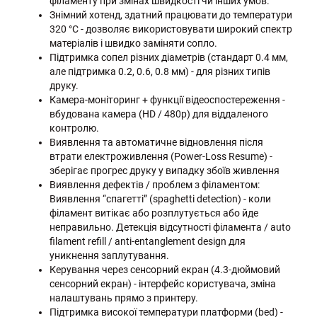
філаменту при змінах швидкості чи інших умов.
Знімний хотенд, здатний працювати до температури
320 °C - дозволяє використовувати широкий спектр
матеріалів і швидко заміняти сопло.
Підтримка сопел різних діаметрів (стандарт 0.4 мм,
але підтримка 0.2, 0.6, 0.8 мм) - для різних типів
друку.
Камера-моніторинг + функції відеоспостереження -
вбудована камера (HD / 480p) для віддаленого
контролю.
Виявлення та автоматичне відновлення після
втрати електроживлення (Power-Loss Resume) -
зберігає прогрес друку у випадку збоїв живлення
Виявлення дефектів / проблем з філаментом:
Виявлення “спагетті” (spaghetti detection) - коли
філамент витікає або розплутується або йде
неправильно. Детекція відсутності філамента / auto
filament refill / anti-entanglement design для
уникнення заплутування.
Керування через сенсорний екран (4.3-дюймовий
сенсорний екран) - інтерфейс користувача, зміна
налаштувань прямо з принтеру.
Підтримка високої температури платформи (bed) -