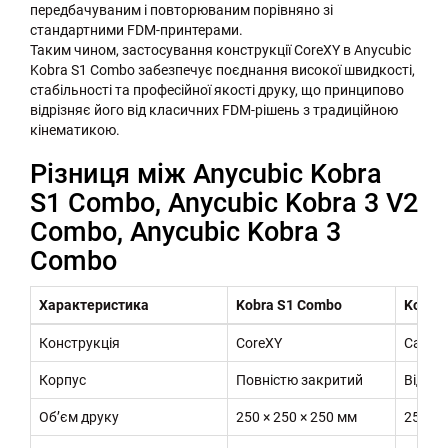
передбачуваним і повторюваним порівняно зі
стандартними FDM-принтерами.
Таким чином, застосування конструкції CoreXY в Anycubic
Kobra S1 Combo забезпечує поєднання високої швидкості,
стабільності та професійної якості друку, що принципово
відрізняє його від класичних FDM-рішень з традиційною
кінематикою.
Різниця між Anycubic Kobra
S1 Combo, Anycubic Kobra 3 V2
Combo, Anycubic Kobra 3
Combo
Характеристика
Kobra S1 Combo
Kobra 
Конструкція
CoreXY
Cartesi
Корпус
Повністю закритий
Відкр
Обʼєм друку
250 × 250 × 250 мм
255 × 