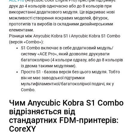
ACE Pro
(Anycubic Color Engine Pro) пристрій підтримує
друк до 4 кольорів одночасно або до 8 кольорів при
використанні додаткового модуля. Це відкриває нові
можливості створення яскравих моделей, фігурок,
прототипів та виробів із складними дизайнерськими
елементами.
Різниця між Anycubic Kobra S1 і Anycubic Kobra S1 Combo
(версія «Combo»):
S1 Combo включає в себе додатковий модуль/
систему «ACE Pro», який дозволяє друкувати
багатоколірно (4 кольори одразу, або до 8 кольорів
із двома такими модулями).
Просто S1 - базова версія без цього модуля. Тобто
він не має заводської підтримки
мультифіламентної/багатоколірної подачі, як у
Combo.
Чим Anycubic Kobra S1 Combo
відрізняється від
стандартних FDM-принтерів:
CoreXY