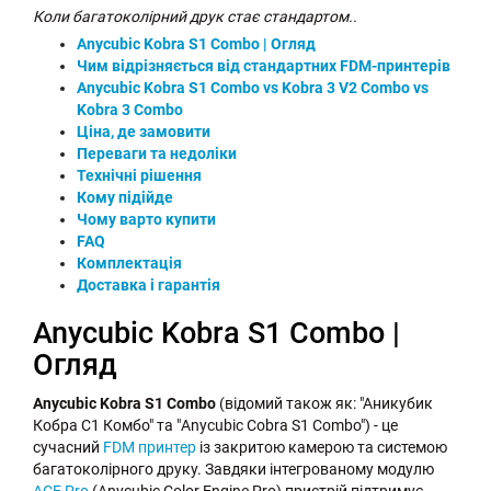
Коли багатоколірний друк стає стандартом..
Anycubic Kobra S1 Combo | Огляд
Чим відрізняється від стандартних FDM-принтерів
Anycubic Kobra S1 Combo vs Kobra 3 V2 Combo vs
Kobra 3 Combo
Ціна, де замовити
Переваги та недоліки
Технічні рішення
Кому підійде
Чому варто купити
FAQ
Комплектація
Доставка і гарантія
Anycubic Kobra S1 Combo |
Огляд
Anycubic Kobra S1 Combo
(відомий також як: "Аникубик
Кобра С1 Комбо" та "Anycubic Cobra S1 Combo") - це
сучасний
FDM принтер
із закритою камерою та системою
багатоколірного друку. Завдяки інтегрованому модулю