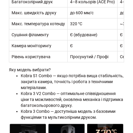
Багатоколірний друк
4–8 кольорів (ACE Pro)
4–8 ко
Макс. швидкість друку
до 600 мм/с
до 600
Макс. температура хотенду
320 °C
~300 °
Сушіння філаменту
Є (вбудоване)
Є
Камера моніторингу
Є
Є
Рівень користувача
Просунутий / Профі
Середн
Яку модель вибрати?
Kobra S1 Combo — якщо потрібна вища стабільність,
закрита камера, точність і робота з технічними
матеріалами.
Kobra 3 V2 Combo — оптимальне співвідношення
ціни та можливостей, оновлена механіка і підтримка
багатокольорового друку.
Kobra 3 Combo — доступніша модель з базовими
функціями та мультиколірним друком.