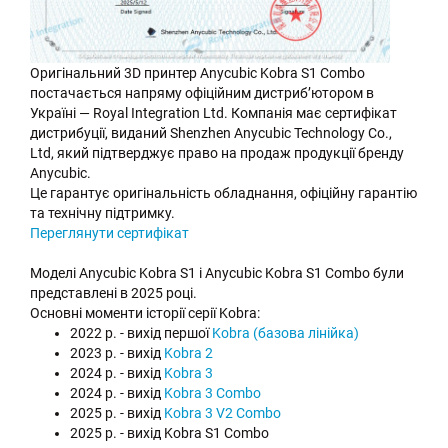
Оригінальний 3D принтер Anycubic Kobra S1 Combo
постачається напряму офіційним дистриб’ютором в
Україні — Royal Integration Ltd. Компанія має сертифікат
дистрибуції, виданий Shenzhen Anycubic Technology Co.,
Ltd, який підтверджує право на продаж продукції бренду
Anycubic.
Це гарантує оригінальність обладнання, офіційну гарантію
та технічну підтримку.
Переглянути сертифікат
Моделі Anycubic Kobra S1 і Anycubic Kobra S1 Combo були
представлені в 2025 році.
Основні моменти історії серії Kobra:
2022 р. - вихід першої
Kobra (базова лінійка)
2023 р. - вихід
Kobra 2
2024 р. - вихід
Kobra 3
2024 р. - вихід
Kobra 3 Combo
2025 р. - вихід
Kobra 3 V2 Combo
2025 р. - вихід Kobra S1 Combo