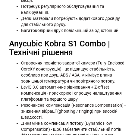
місця.
Потребує регулярного обслуговування та
калібрування.
Деякі матеріали потребують додаткового досвіду
для стабільного друку.
Багатоколірний друк повільніший за однотонний.
Anycubic Kobra S1 Combo |
Технічні рішення
Створення повністю закритої камери (Fully-Enclosed
CoreXY конструкція) - це підвищує стабільність,
особливо при друці ABS / ASA, мінімізує вплив
зовнішньої температури чи повітряного потоку.
LeviQ 3.0 автоматичне рівнювання + Z-offset
компенсація - прискорює і спрощує налаштування
платформи та першого шару.
Резонансна компенсація (Resonance Compensation) -
зниження вібрації (ghosting / ringing) при високій
швидкості.
Динамічна компенсація потоку (Dynamic Flow
Compensation) - щоб забезпечити стабільний потік