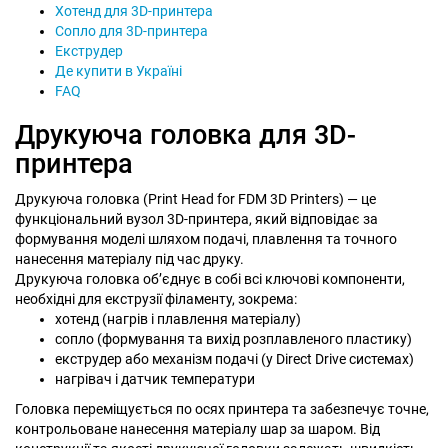
Хотенд для 3D-принтера
Сопло для 3D-принтера
Екструдер
Де купити в Україні
FAQ
Друкуюча головка для 3D-
принтера
Друкуюча головка (Print Head for FDM 3D Printers) — це
функціональний вузол 3D-принтера, який відповідає за
формування моделі шляхом подачі, плавлення та точного
нанесення матеріалу під час друку.
Друкуюча головка об’єднує в собі всі ключові компоненти,
необхідні для екструзії філаменту, зокрема:
хотенд (нагрів і плавлення матеріалу)
сопло (формування та вихід розплавленого пластику)
екструдер або механізм подачі (у Direct Drive системах)
нагрівач і датчик температури
Головка переміщується по осях принтера та забезпечує точне,
контрольоване нанесення матеріалу шар за шаром. Від