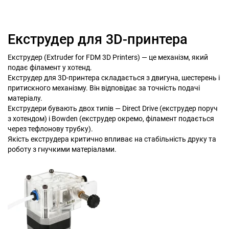
Екструдер для 3D-принтера
Екструдер (Extruder for FDM 3D Printers) — це механізм, який
подає філамент у хотенд.
Екструдер для 3D-принтера складається з двигуна, шестерень і
притискного механізму. Він відповідає за точність подачі
матеріалу.
Екструдери бувають двох типів — Direct Drive (екструдер поруч
з хотендом) і Bowden (екструдер окремо, філамент подається
через тефлонову трубку).
Якість екструдера критично впливає на стабільність друку та
роботу з гнучкими матеріалами.