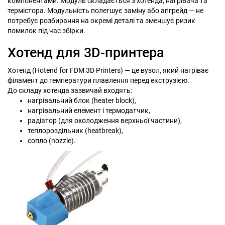
компонентами. Модуль складається з хотенда, нагрівача та
термістора. Модульність полегшує заміну або апгрейд — не
потребує розбирання на окремі деталі та зменшує ризик
помилок під час збірки.
Хотенд для 3D-принтера
Хотенд (Hotend for FDM 3D Printers) — це вузол, який нагріває
філамент до температури плавлення перед екструзією.
До складу хотенда зазвичай входять:
нагрівальний блок (heater block),
нагрівальний елемент і термодатчик,
радіатор (для охолодження верхньої частини),
теплороздільник (heatbreak),
сопло (nozzle).