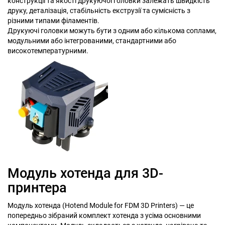
конструкції та якості друкуючої головки залежать швидкість
друку, деталізація, стабільність екструзії та сумісність з
різними типами філаментів.
Друкуючі головки можуть бути з одним або кількома соплами,
модульними або інтегрованими, стандартними або
високотемпературними.
Модуль хотенда для 3D-
принтера
Модуль хотенда (Hotend Module for FDM 3D Printers) — це
попередньо зібраний комплект хотенда з усіма основними