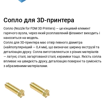
Сопло для 3D-принтера
Сопло (Nozzle for FDM 3D Printers) — це кінцевий елемент
гарячого вузла, через який розплавлений філамент виходить і
наноситься на модель.
Сопло для 3D-принтера має отвір певного діаметра
(найпопулярніший — 0,4 мм), що визначає ширину екструзії та
деталізацію друку. Сопла виготовляються з різних матеріалів
— латуні, сталі, загартованої сталі, кераміки тощо. Якість сопла
впливає на швидкість друку, деталізацію поверхні та сумісність
з абразивними матеріалами.