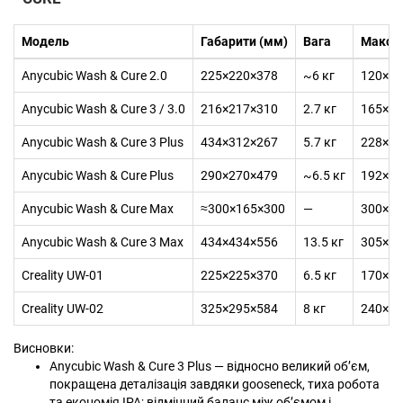
Модель
Габарити (мм)
Вага
Макс. 
Anycubic Wash & Cure 2.0
225×220×378
~6 кг
120×74
Anycubic Wash & Cure 3 / 3.0
216×217×310
2.7 кг
165×10
Anycubic Wash & Cure 3 Plus
434×312×267
5.7 кг
228×12
Anycubic Wash & Cure Plus
290×270×479
~6.5 кг
192×12
Anycubic Wash & Cure Max
≈300×165×300
—
300×16
Anycubic Wash & Cure 3 Max
434×434×556
13.5 кг
305×16
Creality UW-01
225×225×370
6.5 кг
170×12
Creality UW-02
325×295×584
8 кг
240×16
Висновки:
Anycubic Wash & Cure 3 Plus — відносно великий об’єм,
покращена деталізація завдяки gooseneck, тиха робота
та економія IPA; відмінний баланс між об’ємом і