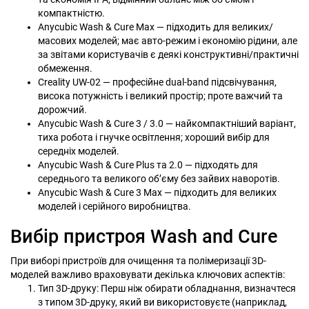
компактністю.
Anycubic Wash & Cure Max — підходить для великих/
масових моделей; має авто-режим і економію рідини, але
за звітами користувачів є деякі конструктивні/практичні
обмеження.
Creality UW-02 — професійне dual-band підсвічування,
висока потужність і великий простір; проте важчий та
дорожчий.
Anycubic Wash & Cure 3 / 3.0 — найкомпактніший варіант,
тиха робота і гнучке освітлення; хороший вибір для
середніх моделей.
Anycubic Wash & Cure Plus та 2.0 — підходять для
середнього та великого об’єму без зайвих наворотів.
Anycubic Wash & Cure 3 Max — підходить для великих
моделей і серійного виробництва.
Вибір пристроя Wash and Cure
При виборі пристроїв для очищення та полімеризації 3D-
моделей важливо враховувати декілька ключових аспектів:
Тип 3D-друку: Перш ніж обирати обладнання, визначтеся
з типом 3D-друку, який ви використовуєте (наприклад,