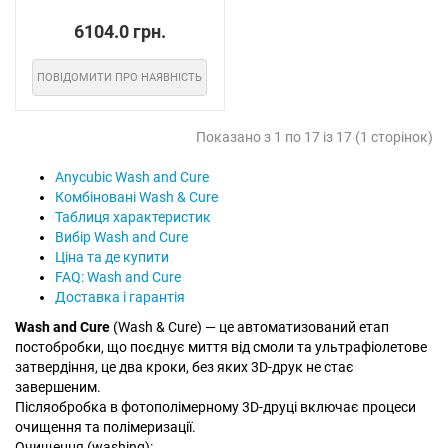
6104.0 грн.
ПОВІДОМИТИ ПРО НАЯВНІСТЬ
Показано з 1 по 17 із 17 (1 сторінок)
Anycubic Wash and Cure
Комбіновані Wash & Cure
Таблиця характеристик
Вибір Wash and Cure
Ціна та де купити
FAQ: Wash and Cure
Доставка і гарантія
Wash and Cure
(Wash & Cure) — це автоматизований етап
постобробки, що поєднує миття від смоли та ультрафіолетове
затвердіння, це два кроки, без яких 3D-друк не стає
завершеним.
Післяобробка в фотополімерному 3D-друці включає процеси
очищення та полімеризації.
Очищення (washing):