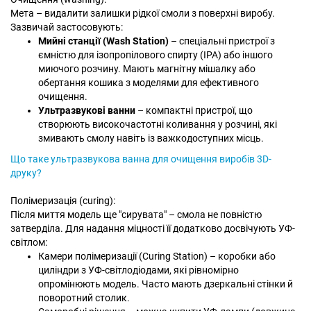
Мета – видалити залишки рідкої смоли з поверхні виробу.
Зазвичай застосовують:
Мийні станції (Wash Station)
– спеціальні пристрої з
ємністю для ізопропілового спирту (IPA) або іншого
миючого розчину. Мають магнітну мішалку або
обертання кошика з моделями для ефективного
очищення.
Ультразвукові ванни
– компактні пристрої, що
створюють високочастотні коливання у розчині, які
змивають смолу навіть із важкодоступних місць.
Що таке ультразвукова ванна для очищення виробів 3D-
друку?
Полімеризація (curing):
Після миття модель ще "сирувата" – смола не повністю
затверділа. Для надання міцності її додатково досвічують УФ-
світлом:
Камери полімеризації (Curing Station) – коробки або
циліндри з УФ-світлодіодами, які рівномірно
опромінюють модель. Часто мають дзеркальні стінки й
поворотний столик.