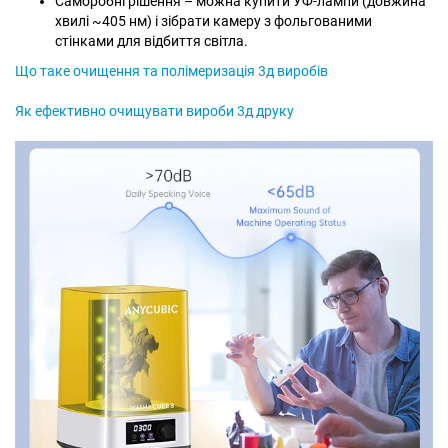
Саморобні рішення – можна купити УФ-лампи (довжина
хвилі ~405 нм) і зібрати камеру з фольгованими
стінками для відбиття світла.
Що таке очищення та полімеризація 3д виробів
Як ефективно очищувати вироби 3д друку