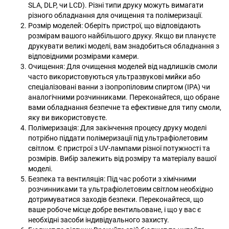
SLA, DLP, чи LCD). Різні типи друку можуть вимагати
різного обладнання для очищення та полімеризації.
Розмір моделей: Оберіть пристрої, що відповідають
розмірам вашого найбільшого друку. Якщо ви плануєте
друкувати великі моделі, вам знадобиться обладнання з
відповідними розмірами камери.
Очищення: Для очищення моделей від надлишків смоли
часто використовуються ультразвукові мийки або
спеціалізовані ванни з ізопропіловим спиртом (IPA) чи
аналогічними розчинниками. Переконайтеся, що обране
вами обладнання безпечне та ефективне для типу смоли,
яку ви використовуєте.
Полімеризація: Для закінчення процесу друку моделі
потрібно піддати полімеризації під ультрафіолетовим
світлом. Є пристрої з UV-лампами різної потужності та
розмірів. Вибір залежить від розміру та матеріалу вашої
моделі.
Безпека та вентиляція: Під час роботи з хімічними
розчинниками та ультрафіолетовим світлом необхідно
дотримуватися заходів безпеки. Переконайтеся, що
ваше робоче місце добре вентильоване, і що у вас є
необхідні засоби індивідуального захисту.