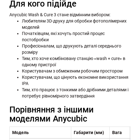
Для кого підійде
Anycubic Wash & Cure 3 стане відмінним вибором:
Любителям 3D-друку для обробки фотополімерних
моделей
Початківцям, які хочуть простий процес
постобробки
Професіоналам, що друкують деталі середнього
розміру
Тим, хто хоче комбіновану станцію «wash + cure» в
одному пристрої
Користувачам з обмеженим робочим простором
Користувачам, що цінують економне використання
IPA
Тим, хто працює з тонкими або дрібними деталями і
потребує рівномірного затвердіння
Порівняння з іншими
моделями Anycubic
Модель
Габарити (мм)
Вага
Мак