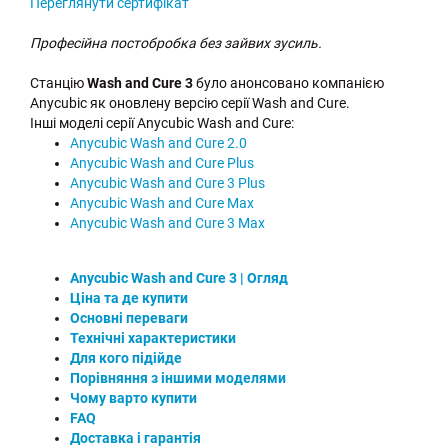
Переглянути сертифікат
Професійна постобробка без зайвих зусиль.
Станцію
Wash and Cure 3
було анонсовано компанією
Anycubic як оновлену версію серії Wash and Cure.
Інші моделі серії Anycubic Wash and Cure:
Anycubic Wash and Cure 2.0
Anycubic Wash and Cure Plus
Anycubic Wash and Cure 3 Plus
Anycubic Wash and Cure Max
Anycubic Wash and Cure 3 Max
Anycubic Wash and Cure 3 | Огляд
Ціна та де купити
Основні переваги
Технічні характеристики
Для кого підійде
Порівняння з іншими моделями
Чому варто купити
FAQ
Доставка і гарантія