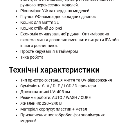
ручного перенесення моделей.
Рівномірне УФ-затвердіння моделей
Гнучка УФ-лампа для складних ділянок
Кошик для миття 3L
Кошик стійкий до іржі
Економія очищувальної рідини | Оптимізована
система миття дозволяє зменшити витрати IPA або
іншого розчинника.
Просте керування з таймером
Тиха робота
Технічні характеристики
Тип пристрою: станція миття та UV-відверження
Сумісність: SLA / DLP / LCD 3D-принтери
Довжина хвилі UV: 405 нм
Режими роботи: AUTO / WASH / CURE
Живлення: 220–240 В
Матеріал корпусу: пластик + метал
Призначення: постобробка фотополімерних
моделей