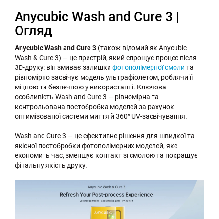
Anycubic Wash and Cure 3 |
Огляд
Anycubic Wash and Cure 3
(також відомий як Anycubic
Wash & Cure 3) — це пристрій, який спрощує процес після
3D-друку: він змиває залишки
фотополімерної смоли
та
рівномірно засвічує модель ультрафіолетом, роблячи її
міцною та безпечною у використанні. Ключова
особливість Wash and Cure 3 — рівномірна та
контрольована постобробка моделей за рахунок
оптимізованої системи миття й 360° UV-засвічування.
Wash and Cure 3 — це ефективне рішення для швидкої та
якісної постобробки фотополімерних моделей, яке
економить час, зменшує контакт зі смолою та покращує
фінальну якість друку.