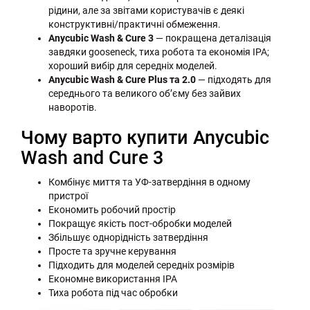
рідини, але за звітами користувачів є деякі
конструктивні/практичні обмеження.
Anycubic Wash & Cure 3
— покращена деталізація
завдяки gooseneck, тиха робота та економія IPA;
хороший вибір для середніх моделей.
Anycubic Wash & Cure Plus та 2.0
— підходять для
середнього та великого об’єму без зайвих
наворотів.
Чому варто купити Anycubic
Wash and Cure 3
Комбінує миття та УФ-затвердіння в одному
пристрої
Економить робочий простір
Покращує якість пост-обробки моделей
Збільшує однорідність затвердіння
Просте та зручне керування
Підходить для моделей середніх розмірів
Економне використання IPA
Тиха робота під час обробки