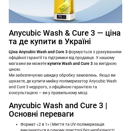
Anycubic Wash & Cure 3 — ціна
та де купити в Україні
Ціна Anycubic Wash and Cure 3
формується з урахуванням
офіційної гарантії та підтримки від продавця. У нашому
магазині ви можете
купити Wash and Cure 3
за вигідною
ціною.
Ми забезпечуємо швидку обробку замовлень. Якщо ви
шукаєте, де купити мийку-полімеризатор Anycubic Wash
and Cure 3 недорого, з офіційною гарантією та
консультацією — ви у правильному місці.
Anycubic Wash and Cure 3 |
Основні переваги
Формат «2 в 1» | Миття та UV-полімеризація
виконуються в одному пристрої без необхідності