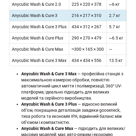
Anycubic Wash & Cure 2.0
225 × 220 × 378
~6 кг
120
Anycubic Wash & Cure 3
216 × 217 × 310
2.7 кг
165
Anycubic Wash & Cure 3 Plus
434 × 312 × 267
5.7 кг
228
Anycubic Wash & Cure Plus
290 × 270 × 479
~6.5 кг
192
Anycubic Wash & Cure Max
≈300 × 165 × 300
—
300
Anycubic Wash & Cure 3 Max
434 × 434 × 556
13.5 кг
305
Anycubic Wash & Cure 3 Max
— професійна станція з
максимальною камерою обробки, повністю
автоматичний цикл миття і полімеризації, 360° UV-
платформа; ідеально підходить для великих
моделей та серійного виробництва.
Anycubic Wash & Cure 3 Plus
— відносно великий
об’єм, покращена деталізація завдяки gooseneck,
тиха робота та економія IPA; відмінний баланс між
об’ємом і компактністю.
Anycubic Wash & Cure Max
— підходить для великих/
масових моделей; має авто-режим і економію