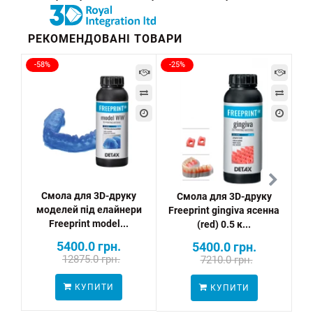
РЕКОМЕНДОВАНІ ТОВАРИ
-58%
-25%
Смола для 3D-друку
Смола для 3D-друку
моделей під елайнери
Freeprint gingiva ясенна
Fre
Freeprint model...
(red) 0.5 к...
5400.0 грн.
5400.0 грн.
12875.0 грн.
7210.0 грн.
КУПИТИ
КУПИТИ