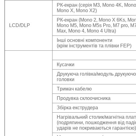
РК-екран (серія M3,
Mono
4K,
Mon
Mono
X,
Mono
X2)
РК-екран (
Mono
2,
Mono
X 6Ks,
Mo
LCD/DLP
Mono
M5,
Mono
M5s
Pro
, M7
pro
, M
Max
,
Mono
4,
Mono
4
Ultra
)
Інші основні компоненти
(крім інструментів та плівки FEP)
Кусачки
Друкуюча гол
ів
ка/модуль друкуючо
головки
Тримач кабелю
Продувка склоочисника
Збірка екструдера
Нагрівальний столик
/магнітна пл
(подряпини, пошкодження від паді
ударів не покриваються гарантією)