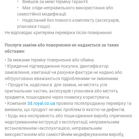
• Вийшов за межі терміну гарантії.
• Має сліди неправильного використання або
самостійної модифікації.
• Надісланий без повного комплекту (аксесуарів,
упаковки тощо).
Не відповідає критеріям перевірки після повернення
Послуги заміни або повернення не надаються за таких
обставин:
• За межами терміну повернення або обміну.
• Юридичне підтвердження покупки, ідентифікатор
замовлення, квитанції чи рахунки-фактури не надано або
обґрунтовано вважаються підробленими чи зміненими.
• Продукти, надіслані в для заміни, не містять усіх
оригінальних частин, аксесуарів і упаковки або містять
предмети, пошкоджені через помилку користувача.
• Компанія
3d.royal.co.ua
провела післяпродажну перевірку та
виявила, що продукт не має проблем із якістю чи дефектів.
• Будь-яка несправність або пошкодження виробу спричинені
недотриманням інструкції з експлуатації, неправильним
встановленням і експлуатацією, неправильним
використанням або самостійним модифікуванням виробу,