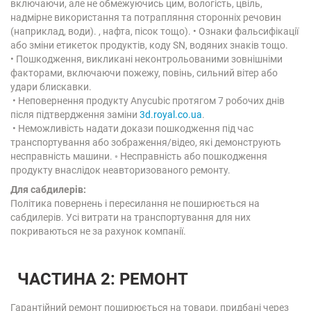
включаючи, але не обмежуючись цим, вологість, цвіль,
надмірне використання та потрапляння сторонніх речовин
(наприклад, води). , нафта, пісок тощо). • Ознаки фальсифікації
або зміни етикеток продуктів, коду SN, водяних знаків тощо.
• Пошкодження, викликані неконтрольованими зовнішніми
факторами, включаючи пожежу, повінь, сильний вітер або
удари блискавки.
• Неповернення продукту Anycubic протягом 7 робочих днів
після підтвердження заміни
3d.royal.co.ua
.
• Неможливість надати докази пошкодження під час
транспортування або зображення/відео, які демонструють
несправність машини. ◦ Несправність або пошкодження
продукту внаслідок неавторизованого ремонту.
Для сабдилерів:
Політика повернень і пересилання не поширюється на
сабдилерів. Усі витрати на транспортування для них
покриваються не за рахунок компанії.
ЧАСТИНА 2: РЕМОНТ
Гарантійний ремонт поширюється на товари, придбані через