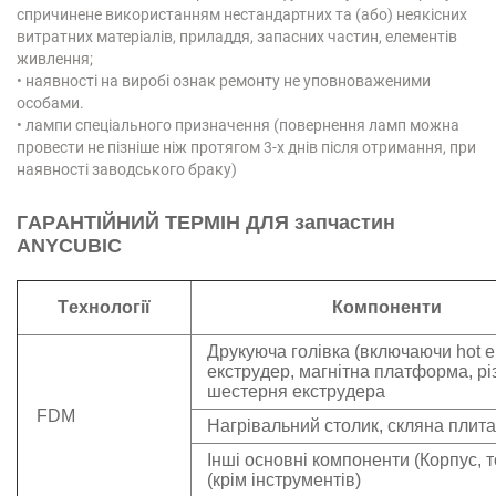
спричинене використанням нестандартних та (або) неякісних
витратних матеріалів, приладдя, запасних частин, елементів
живлення;
• наявності на виробі ознак ремонту не уповноваженими
особами.
• лампи спеціального призначення (повернення ламп можна
провести не пізніше ніж протягом 3-х днів після отримання, при
наявності заводського браку)
ГАРАНТІЙНИЙ ТЕРМІН
ДЛЯ запчастин
ANYCUBIC
Технології
Компоненти
Друкуюча г
олі
вка (включаючи
hot
e
екструдер, магнітна платформа, різ
шестерня екструдера
FDM
Нагрівальний столик
, скляна плита
Інші основні компоненти
(Корпус, т
(крім інструментів)