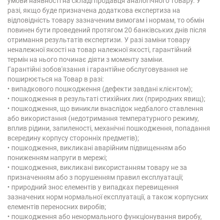
умови наявності на складі продавця аналогічного товару. У
разі, якщо буде призначена додаткова експертиза на
відповідність товару зазначеним вимогам і нормам, то обмін
повинен бути проведений протягом 20 банківських днів після
отримання результатів експертизи. У разі заміни товару
неналежної якості на товар належної якості, гарантійний
термін на нього починає діяти з моменту заміни.
Гарантійні зобов'язання і гарантійне обслуговування не
поширюється на Товар в разі:
• випадкового пошкодження (дефекти завдані клієнтом);
• пошкодження в результаті стихійних лих (природних явищ);
• пошкодження, що виникли внаслідок недбалого ставлення
або використання (недотримання температурного режиму,
вплив рідини, запиленості, механічні пошкодження, попадання
всередину корпусу сторонніх предметів);
• пошкодження, викликані аварійним підвищенням або
пониженням напруги в мережі;
• пошкодження, викликані використанням товару не за
призначенням або з порушенням правил експлуатації;
• природний знос елементів у випадках перевищення
зазначених норм нормальної експлуатації, а також корпусних
елементів переносних виробів;
• пошкодження або ненормального функціонування виробу,