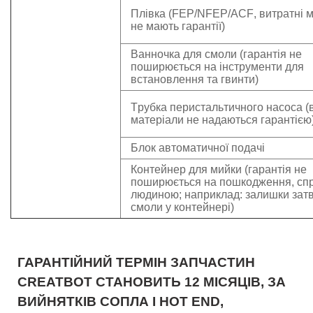
Плівка (FEP/NFEP/ACF, витратні
м
не мають гарантії
)
Ванн
очк
а
для
смоли
(гарантія не
поширюється на інструменти для
встановлення та гвинти)
Трубка перистальтичного насоса (
матеріали не надаються гарантією
Блок автоматичної подачі
К
онтейнер
для мийки
(гарантія не
поширюється на пошкодження, сп
людиною; наприклад: залишки затв
смоли у
контейнері
)
ГАРАНТІЙНИЙ ТЕРМІН
ЗАПЧАСТИН
CREATBOT
СТАНОВИТЬ 12 МІСЯЦІВ, ЗА
ВИЙНЯТКІВ
СОПЛА І
HOT
END
,