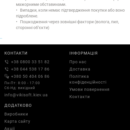
мажорними обставинами.
• Випадки, коли немає підтвердження покупки або воно
підроблене.
• Пошкодження через зовнішні фактори (волога, пил,
сторонні об’єкти)
..
КОНТАКТИ
ІНФОРМАЦІЯ
+38 0800 33 51 82
Про нас
+38 044 538 17 86
Доставка
+380 50 404 06 86
Політика
конфіденційності
Пн-Пт: 8:00 - 17:00
Сб-Нд: вихідний
Умови повернення
info@vikisoft.kiev.ua
Контакти
ДОДАТКОВО
Виробники
Карта сайту
Акції