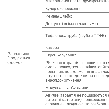
Материнська плата (друк
арська
пл
Кулер
охолодження
Ремінь
(шлейф)
Двигун
(зі всіма складовими)
Тефлонова труба (труба з ПТФЕ)
Камера
Запчастини
Екран керування
(продаються
окремо)
РК-екран (гарантія не поширюється
смоли, пошкодження плівки, стійко
подряпин, пошкодження внаслідок
штучного пошкодження та пошкод
внаслідок зіткнення)
Модуль/лінза УФ-лампи
AirPure
(гарантія не поширюється 
витратні матеріали), пошкодження
спричинені людиною, та розбиранн