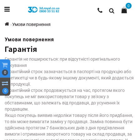
0
Умови повернення
Умови повернення
Гарантія
Гарантія не поширюється: при відсутністі оригінального
пакування
Гарантійний строк зазначається в паспорті на продукцію або
0
на етикетці чи в будь-якому іншому документі, який додається
до продукції.
Гарантійний строк продовжується на час, протягом якого
0
покупець не міг використовувати товар у зв'язку з
обставинами, що залежать від продавця, до усунення їх
продавцем.
Якщо покупець виявив недоліки товару після його придбання,
то він може вимагати заміну у продавця. Заміна повинна бути
здійснена протягом 7 банківських днів з дня пред'явлення
вимоги і отримання зворотного товару на склад продавця, за