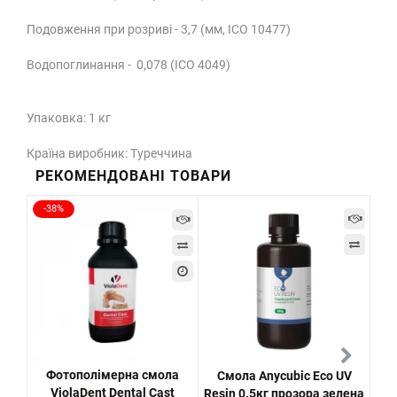
Подовження при розриві - 3,7 (мм, ІСО 10477)
Водопоглинання - 0,078 (ІСО 4049)
Упаковка: 1 кг
Країна виробник: Туреччина
РЕКОМЕНДОВАНІ ТОВАРИ
-38%
Фотополімерна смола
Смола Anycubic Eco UV
С
ViolaDent Dental Cast
Resin 0.5кг прозора зелена
Wa