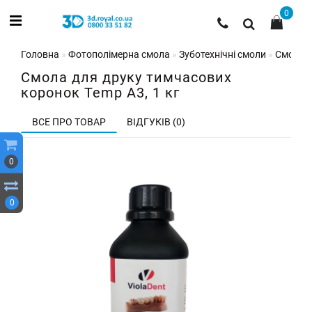
0
Головна
Фотополімерна смола
Зуботехнічні смоли
Смола д
Смола для друку тимчасових
коронок Temp A3, 1 кг
ВСЕ ПРО ТОВАР
ВІДГУКІВ (0)
0
0