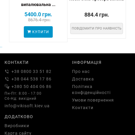
випалювальна ...
5400.0 грн.
884.4 грн.
8676.4 грн.
ПОВІДОМИТИ ПРО НАЯВНІСТЬ
ПО
КУПИТИ
..
КОНТАКТИ
ІНФОРМАЦІЯ
+38 0800 33 51 82
Про нас
+38 044 538 17 86
Доставка
+380 50 404 06 86
Політика
конфіденційності
Пн-Пт: 8:00 - 17:00
Сб-Нд: вихідний
Умови повернення
info@vikisoft.kiev.ua
Контакти
ДОДАТКОВО
Виробники
Карта сайту