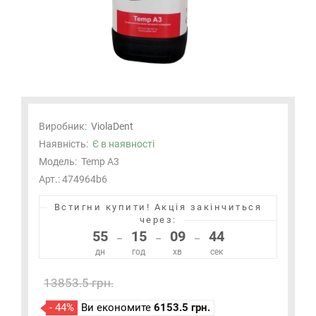
Виробник:
ViolaDent
Наявність:
Є в наявності
Модель:
Temp A3
Арт.: 474964b6
Встигни купити!
Акція закінчиться
через:
55
15
09
44
–
–
–
дн
год
хв
сек
13853.5 грн.
- 44%
Ви економите
6153.5 грн.