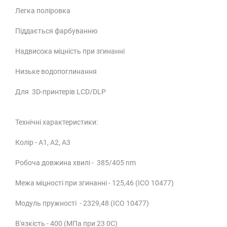
Легка поліровка
Піддається фарбуванню
Надвисока міцність при згинанні
Низьке водопоглинання
Для 3D-принтерів LCD/DLP
Технічні характеристики:
Колір - А1, А2, А3
Робоча довжина хвилі - 385/405 nm
Межа міцності при згинанні - 125,46 (ІСО 10477)
Модуль пружності - 2329,48 (ІСО 10477)
В'язкість - 400 (МПа при 23 0C)