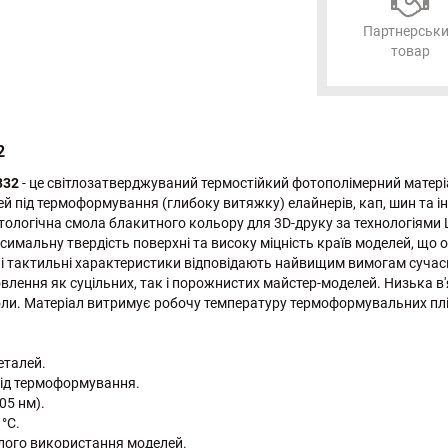
Партнерськ
товар
2
332
- це світлозатверджуваний термостійкий фотополімерний матері
й під термоформування (глибоку витяжку) елайнерів, кап, шин та і
матологічна смола блакитного кольору для 3D-друку за технологіями
симальну твердість поверхні та високу міцність країв моделей, що
 і тактильні характеристики відповідають найвищим вимогам сучасн
товлення як суцільних, так і порожнистих майстер-моделей. Низька
и. Матеріал витримує робочу температуру термоформувальних пліво
еталей.
під термоформування.
05 нм).
 °C.
лого використання моделей.