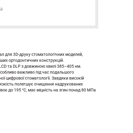
ий
ал для 3D-друку стоматологічних моделей,
нших ортодонтичних конструкцій.
 LCD та DLP з довжиною хвилі 385–405 нм.
 особливо важливо під час подальшого
ої цифрової стоматології. Завдяки високій
 в'язкість полегшує очищення надрукованих
к до 195 °C, має міцність на згин понад 80 МПа