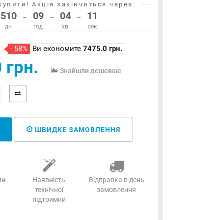
купити!
Акція закінчиться через:
510
09
04
11
–
–
–
дн
год
хв
сек
- 58%
Ви економите
7475.0 грн.
 грн.
Знайшли дешевше
ШВИДКЕ ЗАМОВЛЕННЯ
йн
Наявність
Відправка в день
технічної
замовлення
підтримки