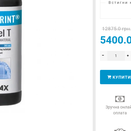
Встигни 
12875.0 грн.
5400.0
КУПИТИ
Зручна онла
оплата