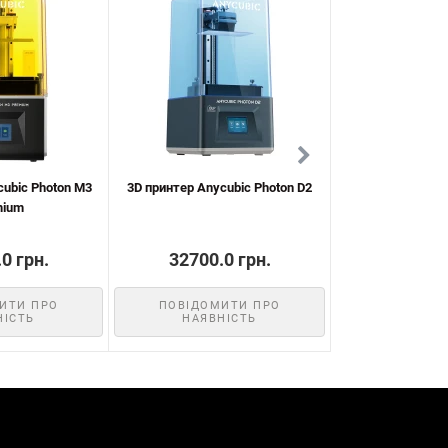
cubic Photon M3
3D принтер Anycubic Photon D2
3d принтер Anycu
mium
M
0 грн.
32700.0 грн.
19620.
ИТИ ПРО
ПОВІДОМИТИ ПРО
КУП
НІСТЬ
НАЯВНІСТЬ