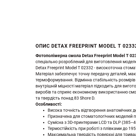
ОПИС DETAX FREEPRINT MODEL Т 0233
Фотополімерна смола Detax Freeprint Model T 02
спеціально розроблений для виготовлення моделе
Detax Freeprint Model T 02332 - високоточна сто
Матеріал забезпечує точну передачу деталей, мак
термоформування. Відмінна стабільність розмірів
внутрішній міцності матеріал підходить для виго
виробів та сприяє економному використанню смол
та твердість понад 83 Shore D.
Особливості:
Висока точність відтворення анатомічних д
Призначена для стоматологічних моделей 
Сумісна з 3D-принтерами LCD та DLP (385–4
Термостійкість при роботі з плівками до 195
Максимальна твердість поверхні для трива