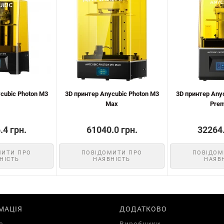
cubic Photon M3
3D принтер Anycubic Photon M3
3D принтер Any
Max
Pre
.4 грн.
61040.0 грн.
32264.
МИТИ ПРО
ПОВІДОМИТИ ПРО
ПОВІДОМ
НІСТЬ
НАЯВНІСТЬ
НАЯВ
МАЦІЯ
ДОДАТКОВО