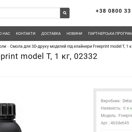
+38 0800 33
О НАС
КОНТАКТИ
ДОСТАВКА
НОВИНИ
ПАРТНЕРСЬКА ПРОГРАМ
моли
Смола для 3D-друку моделей під елайнери Freeprint model T, 1 к
rint model T, 1 кг, 02332
Виробник:
Deta
Наявність:
Є в 
Модель:
Freepri
Арт.: 4b3de645