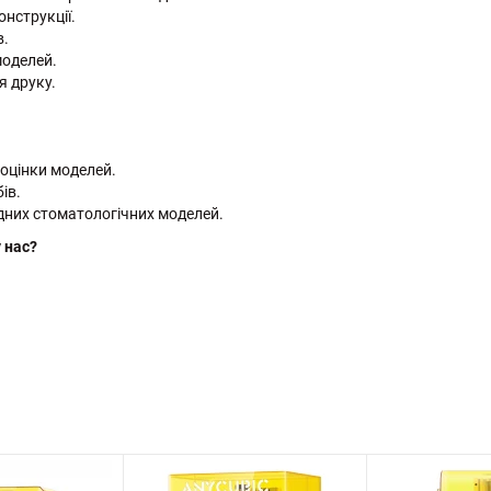
онструкції.
в.
моделей.
я друку.
 оцінки моделей.
ів.
адних стоматологічних моделей.
 нас?