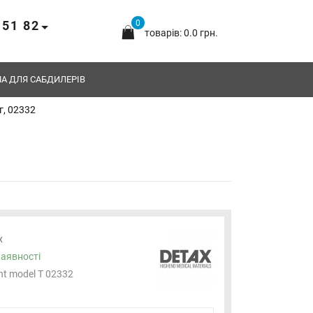
 51 82
0
товарів: 0.0 грн.
А ДЛЯ САБДИЛЕРІВ
г, 02332
x
наявності
nt model Т 02332