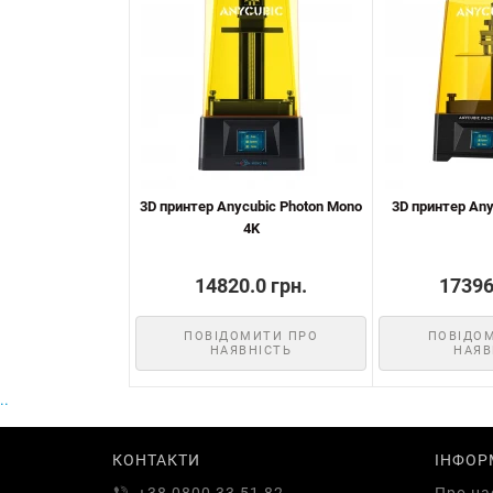
3D принтер Anycubic Photon Mono
3D принтер Any
4K
14820.0 грн.
17396
ПОВІДОМИТИ ПРО
ПОВІДО
НАЯВНІСТЬ
НАЯВ
..
КОНТАКТИ
ІНФОР