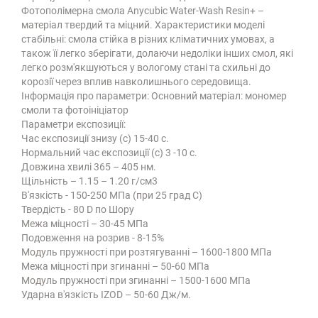
Фотополімерна смола Anycubic Water-Wash Resin+ –
матеріал твердий та міцний. Характеристики моделі
стабільні: смола стійка в різних кліматичних умовах, а
також її легко зберігати, долаючи недоліки інших смол, які
легко розм'якшуються у вологому стані та схильні до
корозії через вплив навколишнього середовища.
Інформація про параметри: Основний матеріал: мономер
смоли та фотоініціатор
Параметри експозиції:
Час експозиції знизу (с) 15-40 с.
Нормальний час експозиції (с) 3 -10 с.
Довжина хвилі 365 – 405 нм.
Щільність – 1.15 – 1.20 г/см3
В'язкість - 150-250 МПа (при 25 град С)
Твердість - 80 D по Шору
Межа міцності – 30-45 МПа
Подовження на розрив - 8-15%
Модуль пружності при розтягуванні – 1600-1800 МПа
Межа міцності при згинанні – 50-60 МПа
Модуль пружності при згинанні – 1500-1600 МПа
Ударна в'язкість IZOD – 50-60 Дж/м.