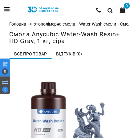
0
Головна
Фотополімерна смола
Water-Wash смоли
Смола An
Смола Anycubic Water-Wash Resin+
HD Gray, 1 кг, сіра
ВСЕ ПРО ТОВАР
ВІДГУКІВ (0)
0
0