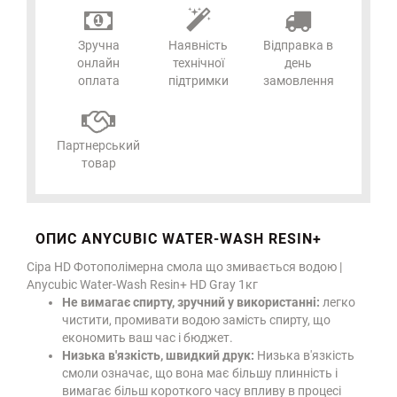
Зручна
Наявність
Відправка в
онлайн
технічної
день
оплата
підтримки
замовлення
Партнерський
товар
ОПИС ANYCUBIC WATER-WASH RESIN+
Сіра HD Фотополімерна смола що змивається водою |
Anycubic Water-Wash Resin+ HD Gray 1кг
Не вимагає спирту, зручний у використанні:
легко
чистити, промивати водою замість спирту, що
економить ваш час і бюджет.
Низька в'язкість, швидкий друк:
Низька в'язкість
смоли означає, що вона має більшу плинність і
вимагає більш короткого часу впливу в процесі