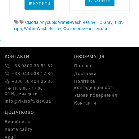
КУПИТИ
КУПИТИ
Смола Anycubic Water-Wash Resin+ HD Gray
,
1 кг
,
сіра
,
Water-Wash Resin+
,
Фотополімерні смоли
..
КОНТАКТИ
ІНФОРМАЦІЯ
+38 0800 33 51 82
Про нас
+38 044 538 17 86
Доставка
+380 50 404 06 86
Політика
конфіденційності
Пн-Пт: 8:00 - 17:00
Сб-Нд: вихідний
Умови повернення
info@vikisoft.kiev.ua
Контакти
ДОДАТКОВО
Виробники
Карта сайту
Акції