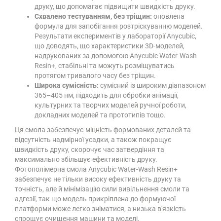
друку, що допомагає підвищити швидкість друку.
Схвалено тестуванням, без тріщин:
оновлена ​​
формула для запобігання розтріскуванню моделей.
Результати експериментів у лабораторії Anycubic,
що доводять, що характеристики 3D-моделей,
надрукованих за допомогою Anycubic Water-Wash
Resin+, стабільні та можуть розміщуватись
протягом тривалого часу без тріщин.
Широка сумісність:
сумісний із широким діапазоном
365–405 нм, підходить для обробки анімації,
культурних та творчих моделей ручної роботи,
докладних моделей та прототипів тощо.
Ця смола забезпечує міцність формованих деталей та
відсутність надмірної усадки, а також покращує
швидкість друку, скорочує час затвердіння та
максимально збільшує ефективність друку.
Фотополімерна смола Anycubic Water-Wash Resin+
забезпечує не тільки високу ефективність друку та
точність, але й мінімізацію сили вивільнення смоли та
адгезії, так що модель прикріплена до формуючої
платформи може легко зніматися, а низька в'язкість
спрощує очищення машини та моделі.