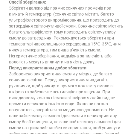
Спосіб зберігання:
Зберігати далеко від прямих сонячних променів при
кімнатній температурі (сонячне світло містить багато
ультрафіолетового випромінювання, що призводить до
затвердіння світлочутливої ​​смоли. Сонячне світло містить
багато ультрафіолету, тому призводить світлочутливу
смолу до затвердіння. Рекомендується зберігати при
температурі навколишнього середовища 15℃ -35℃, чим
нижча температура, тим вища в'язкість смоли.
Негерметичне зберігання, надмірна запиленість або
вологість можуть вплинути на якість друку.
Перед використанням добре збовтати.
Заборонено використання смоли у місцях, де багато
сонячного світла. Перед використанням надягніть
рукавички, щоб уникнути прямого контакту смоли зі
шкірою та забезпечте вентиляцію приміщення. При
випадковому контакті смоли зі шкірою якнайшвидше
промити великою кількістю води. Якщо ви погано
почуваєтесь, зверніться за медичною допомогою. Не
наливайте смолу з ємності для смоли в невикористану
смолу без її очищення, не залишайте смолу в ємності для
смоли на тривалий час без використання, щоб уникнути
забруднення смоли, що впливає на ефект друку (довгий