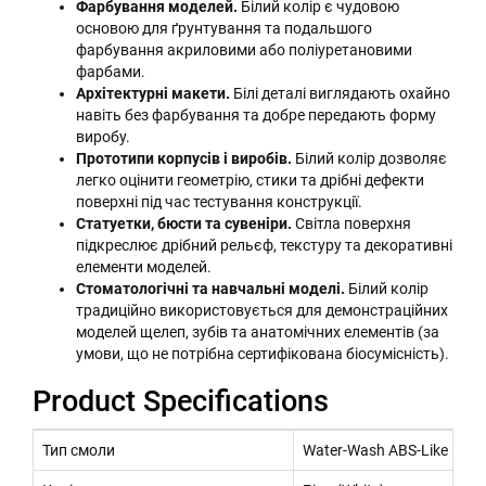
Фарбування моделей.
Білий колір є чудовою
основою для ґрунтування та подальшого
фарбування акриловими або поліуретановими
фарбами.
Архітектурні макети.
Білі деталі виглядають охайно
навіть без фарбування та добре передають форму
виробу.
Прототипи корпусів і виробів.
Білий колір дозволяє
легко оцінити геометрію, стики та дрібні дефекти
поверхні під час тестування конструкції.
Статуетки, бюсти та сувеніри.
Світла поверхня
підкреслює дрібний рельєф, текстуру та декоративні
елементи моделей.
Стоматологічні та навчальні моделі.
Білий колір
традиційно використовується для демонстраційних
моделей щелеп, зубів та анатомічних елементів (за
умови, що не потрібна сертифікована біосумісність).
Product Specifications
Тип смоли
Water-Wash ABS-Like Resin