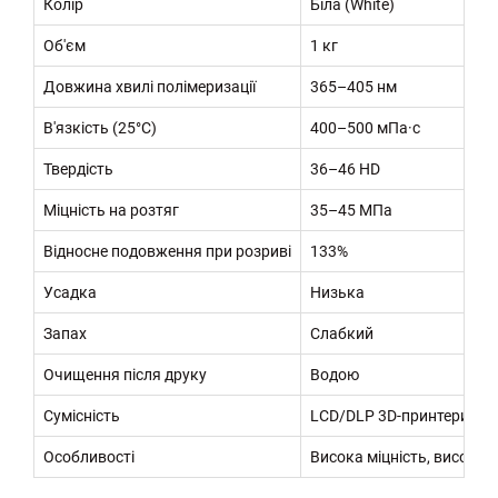
Колір
Біла (White)
Об'єм
1 кг
Довжина хвилі полімеризації
365–405 нм
В'язкість (25°C)
400–500 мПа·с
Твердість
36–46 HD
Міцність на розтяг
35–45 МПа
Відносне подовження при розриві
133%
Усадка
Низька
Запах
Слабкий
Очищення після друку
Водою
Сумісність
LCD/DLP 3D-принтери з 
Особливості
Висока міцність, висока 