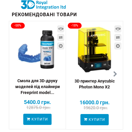
РЕКОМЕНДОВАНІ ТОВАРИ
-58%
-18%
Смола для 3D-друку
3D принтер Anycubic
моделей під елайнери
Photon Mono X2
Freeprint model...
5400.0 грн.
16000.0 грн.
12875.0 грн.
19620.0 грн.
ПО
КУПИТИ
КУПИТИ