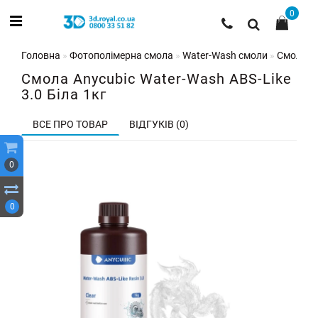
0
Головна
Фотополімерна смола
Water-Wash смоли
Смола An
Смола Anycubic Water-Wash ABS-Like
3.0 Біла 1кг
ВСЕ ПРО ТОВАР
ВІДГУКІВ (0)
0
0