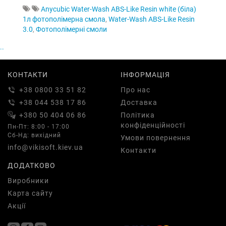
Anycubic Water-Wash ABS-Like Resin white (біла)
1л фотополімерна смола
,
Water-Wash ABS-Like Resin
3.0
,
Фотополімерні смоли
..
КОНТАКТИ
ІНФОРМАЦІЯ
+38 0800 33 51 82
Про нас
+38 044 538 17 86
Доставка
+380 50 404 06 86
Політика
конфіденційності
Пн-Пт: 8:00 - 17:00
Сб-Нд: вихідний
Умови повернення
info@vikisoft.kiev.ua
Контакти
ДОДАТКОВО
Виробники
Карта сайту
Акції