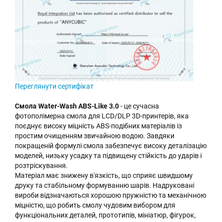
Переглянути сертифікат
Cмола Water-Wash ABS-Like 3.0
- це сучасна
фотополімерна смола для LCD/DLP 3D-принтерів, яка
поєднує високу міцність ABS-подібних матеріалів із
простим очищенням звичайною водою. Завдяки
покращеній формулі смола забезпечує високу деталізацію
моделей, низьку усадку та підвищену стійкість до ударів і
розтріскування.
Матеріал має знижену в'язкість, що сприяє швидшому
друку та стабільному формуванню шарів. Надруковані
вироби відзначаються хорошою пружністю та механічною
міцністю, що робить смолу чудовим вибором для
функціональних деталей, прототипів, мініатюр, фігурок,