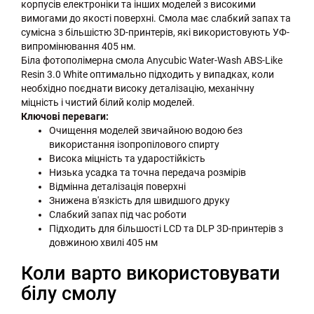
корпусів електроніки та інших моделей з високими
вимогами до якості поверхні. Смола має слабкий запах та
сумісна з більшістю 3D-принтерів, які використовують УФ-
випромінювання 405 нм.
Біла фотополімерна смола Anycubic Water-Wash ABS-Like
Resin 3.0 White оптимально підходить у випадках, коли
необхідно поєднати високу деталізацію, механічну
міцність і чистий білий колір моделей.
Ключові переваги:
Очищення моделей звичайною водою без
використання ізопропілового спирту
Висока міцність та ударостійкість
Низька усадка та точна передача розмірів
Відмінна деталізація поверхні
Знижена в'язкість для швидшого друку
Слабкий запах під час роботи
Підходить для більшості LCD та DLP 3D-принтерів з
довжиною хвилі 405 нм
Коли варто використовувати
білу смолу