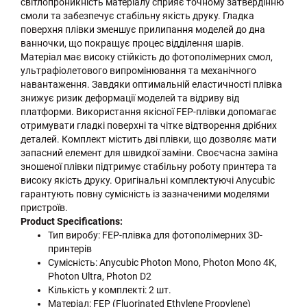
світлопроникність матеріалу сприяє точному затвердінню
смоли та забезпечує стабільну якість друку. Гладка
поверхня плівки зменшує прилипання моделей до дна
ванночки, що покращує процес відділення шарів.
Матеріал має високу стійкість до фотополімерних смол,
ультрафіолетового випромінювання та механічного
навантаження. Завдяки оптимальній еластичності плівка
знижує ризик деформації моделей та відриву від
платформи. Використання якісної FEP-плівки допомагає
отримувати гладкі поверхні та чітке відтворення дрібних
деталей. Комплект містить дві плівки, що дозволяє мати
запасний елемент для швидкої заміни. Своєчасна заміна
зношеної плівки підтримує стабільну роботу принтера та
високу якість друку. Оригінальні комплектуючі Anycubic
гарантують повну сумісність із зазначеними моделями
пристроїв.
Product Specifications:
Тип виробу: FEP-плівка для фотополімерних 3D-
принтерів
Сумісність: Anycubic Photon Mono, Photon Mono 4K,
Photon Ultra, Photon D2
Кількість у комплекті: 2 шт.
Матеріал: FEP (Fluorinated Ethylene Propylene)