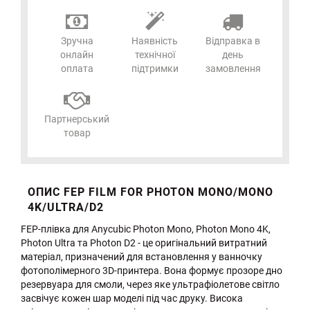
Зручна
Наявність
Відправка в
онлайн
технічної
день
оплата
підтримки
замовлення
Партнерський
товар
ОПИС FEP FILM FOR PHOTON MONO/MONO
4K/ULTRA/D2
FEP-плівка для Anycubic Photon Mono, Photon Mono 4K,
Photon Ultra та Photon D2 - це оригінальний витратний
матеріал, призначений для встановлення у ванночку
фотополімерного 3D-принтера. Вона формує прозоре дно
резервуара для смоли, через яке ультрафіолетове світло
засвічує кожен шар моделі під час друку. Висока