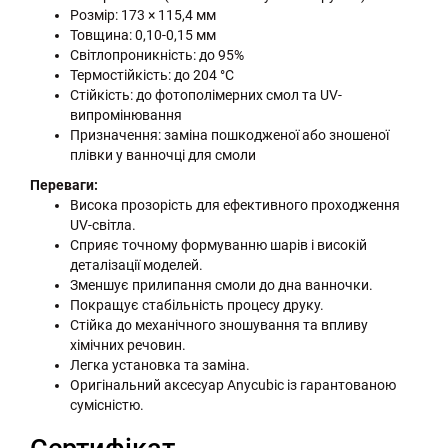
Розмір: 173 × 115,4 мм
Товщина: 0,10-0,15 мм
Світлопроникність: до 95%
Термостійкість: до 204 °C
Стійкість: до фотополімерних смол та UV-
випромінювання
Призначення: заміна пошкодженої або зношеної
плівки у ванночці для смоли
Переваги:
Висока прозорість для ефективного проходження
UV-світла.
Сприяє точному формуванню шарів і високій
деталізації моделей.
Зменшує прилипання смоли до дна ванночки.
Покращує стабільність процесу друку.
Стійка до механічного зношування та впливу
хімічних речовин.
Легка установка та заміна.
Оригінальний аксесуар Anycubic із гарантованою
сумісністю.