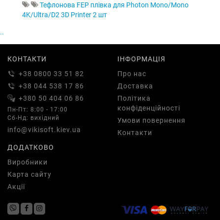
Тефлонова FEP плівка для Photon Mono/Mono
4K/Ultra/D2 3D Printer 2 шт
..
КОНТАКТИ
ІНФОРМАЦІЯ
+38 0800 33 51 82
Про нас
+38 044 538 17 86
Доставка
+380 50 404 06 86
Політика
конфіденційності
Пн-Пт: 8:00 - 17:00
Сб-Нд: вихідний
Умови повернення
info@vikisoft.kiev.ua
Контакти
ДОДАТКОВО
Виробники
Карта сайту
Акції