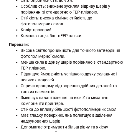
Світлопроникність: до 95%.
Особливість: знижене зусилля відриву шарів у
порівнянні зі стандартною FEP-плівкою.
Стійкість: висока хімічна стійкість до
фотополімерних смол.
Колір: прозорий.
Комплектація: 5шт nFEP плівки.
Переваги:
Висока світлопроникність для точного затвердіння
фотополімерної смоли.
Менша сила відриву шарів порівняно зі стандартною
FEP-плівкою.
Підвищує ймовірність успішного друку складних і
великих моделей.
Сприяє кращому відтворенню дрібних деталей та
тонких елементів.
Зменшує навантаження на вісь Z та механічні
компоненти принтера.
Стійка до впливу більшості фотополімерних смол.
Має гладку поверхню, яка полегшує відділення
надрукованих шарів.
Допомагає отримувати більш рівну та якісну