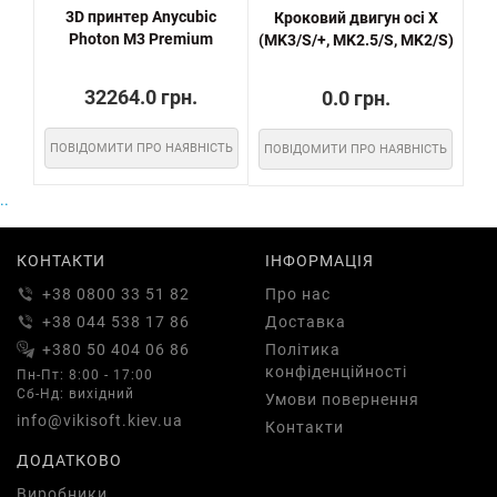
3D принтер Anycubic
Кроковий двигун осі X
Д
Photon M3 Premium
(MK3/S/+, MK2.5/S, MK2/S)
An
32264.0 грн.
0.0 грн.
ПОВІДОМИТИ ПРО НАЯВНІСТЬ
ПОВІДОМИТИ ПРО НАЯВНІСТЬ
..
КОНТАКТИ
ІНФОРМАЦІЯ
+38 0800 33 51 82
Про нас
+38 044 538 17 86
Доставка
+380 50 404 06 86
Політика
конфіденційності
Пн-Пт: 8:00 - 17:00
Сб-Нд: вихідний
Умови повернення
info@vikisoft.kiev.ua
Контакти
ДОДАТКОВО
Виробники