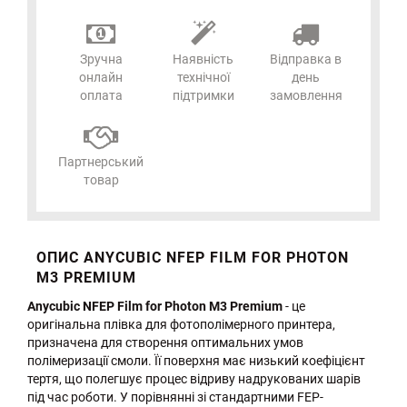
Зручна
Наявність
Відправка в
онлайн
технічної
день
оплата
підтримки
замовлення
Партнерський
товар
ОПИС ANYCUBIC NFEP FILM FOR PHOTON
M3 PREMIUM
Anycubic NFEP Film for Photon M3 Premium
- це
оригінальна плівка для фотополімерного принтера,
призначена для створення оптимальних умов
полімеризації смоли. Її поверхня має низький коефіцієнт
тертя, що полегшує процес відриву надрукованих шарів
під час роботи. У порівнянні зі стандартними FEP-