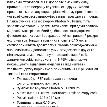
плівками, технологія nFEP дозволяє зменшити силу
прилипання та покращити успішність друку. Висока
прозорість матеріалу сприяє рівномірному проходженню
ультрафіолетового випромінювання через дно ванночки.
Плівка сумісна з резервуаром Photon M3 Premium та
забезпечує стабільні результати навіть при друці великих
моделей. Матеріал стійкий до більшості стандартних
фотополімерних смол і розрахований на тривалий ресурс
експлуатації. Товщина плівки становить 0,15 мм, а
світлопроникність досягає 95%. Заміна пошкодженої або
зношеної плівки допомагає уникнути дефектів друку та
підтримувати максимальну деталізацію виробів. За
даними Anycubic, використання NFEP-плівки може
покращувати відділення моделей та підвищувати
успішність друку порівняно зі звичайними FEP-рішеннями.
Технічні характеристики:
Тип виробу: nFEP плівка для ванночки
фотополімерного принтера.
Сумісність: Anycubic Photon M3 Premium.
Матеріал: nFEP (New Fluorinated Ethylene Propylene).
Розмір плівки: 315 × 210 мм
Товщина плівки: 0,15 мм.