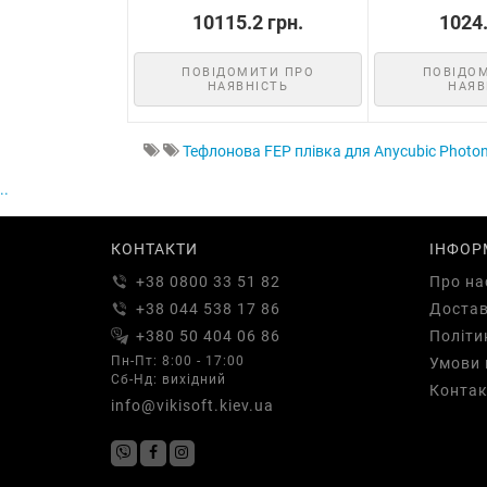
10115.2 грн.
1024.
ПОВІДОМИТИ ПРО
ПОВІДО
НАЯВНІСТЬ
НАЯВ
Тефлонова FEP плівка для Anycubic Photo
..
КОНТАКТИ
ІНФОР
+38 0800 33 51 82
Про на
+38 044 538 17 86
Доста
+380 50 404 06 86
Політи
Пн-Пт: 8:00 - 17:00
Умови 
Сб-Нд: вихідний
Контак
info@vikisoft.kiev.ua