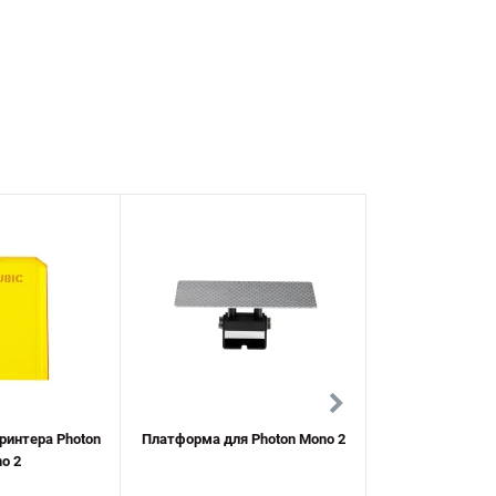
ринтера Photon
Платформа для Photon Mono 2
Cенсорний екран 
o 2
2 та Photo