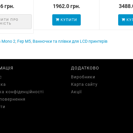
6 грн.
1962.0 грн.
3488.
МИТИ ПРО
КУПИТИ
КУ
НІСТЬ
n Mono 2
,
Fep M5
,
Ванночки та плівки для LCD принтерів
МАЦІЯ
ДОДАТКОВО
с
Виробники
вка
Карта сайту
ка конфіденційності
Акції
повернення
ти