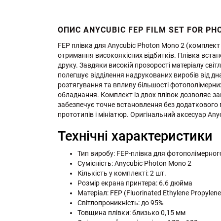
ОПИС ANYCUBIC FEP FILM SET FOR PH
FEP плівка для Anycubic Photon Mono 2 (комплект 
отримання високоякісних відбитків. Плівка встан
друку. Завдяки високій прозорості матеріалу світ
полегшує відділення надрукованих виробів від дн
розтягування та впливу більшості фотополімерних
обладнання. Комплект із двох плівок дозволяє за
забезпечує точне встановлення без додаткового п
прототипів і мініатюр. Оригінальний аксесуар An
Технічні характеристики
Тип виробу: FEP-плівка для фотополімерног
Сумісність: Anycubic Photon Mono 2
Кількість у комплекті: 2 шт.
Розмір екрана принтера: 6.6 дюйма
Матеріал: FEP (Fluorinated Ethylene Propylene
Світлопроникність: до 95%
Товщина плівки: близько 0,15 мм