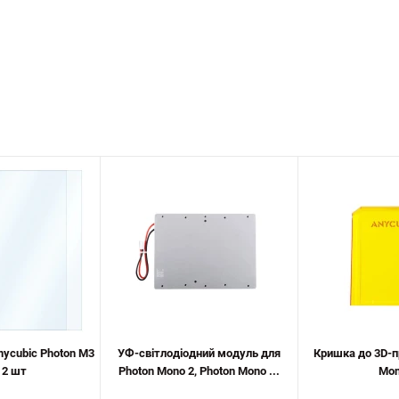
nycubic Photon M3
УФ-світлодіодний модуль для
Кришка до 3D-п
 2 шт
Photon Mono 2, Photon Mono ...
Mon