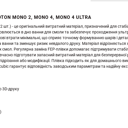
OTON MONO 2, MONO 4, MONO 4 ULTRA
2 шт.) - це оригінальний витратний матеріал, призначений для стаб
овлюється в дно ванни для смоли та забезпечує проходження ультр
лові втрати мінімальні, що сприяє точному формуванню шарів і дета
а ванни та зменшує ризик невдалого друку. Матеріал відрізняється 
 смол. Регулярна заміна FEP-плівки допомагає підтримувати стабі
вчасно підготувати запасний витратний матеріал для безперервної р
ідрізання або модифікації. Плівка підходить як для домашнього вик
ycubic гарантує відповідність заводським параметрам та надійну ек
о 3D-друку
)