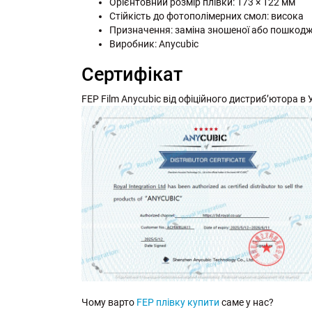
Орієнтовний розмір плівки: 173 × 122 мм
Стійкість до фотополімерних смол: висока
Призначення: заміна зношеної або пошкодже
Виробник: Anycubic
Сертифікат
FEP Film Anycubic від офіційного дистриб’ютора в Ук
Чому варто
FEP плівку купити
саме у нас?