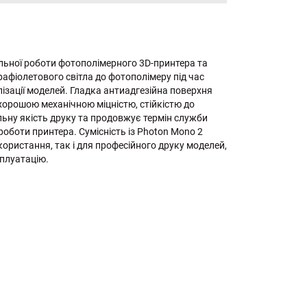
ільної роботи фотополімерного 3D-принтера та
афіолетового світла до фотополімеру під час
лізації моделей. Гладка антиадгезійна поверхня
хорошою механічною міцністю, стійкістю до
льну якість друку та продовжує термін служби
оботи принтера. Сумісність із Photon Mono 2
ористання, так і для професійного друку моделей,
сплуатацію.