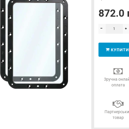
872.0 
КУПИТИ
Зручна онла
оплата
Партнерськ
товар