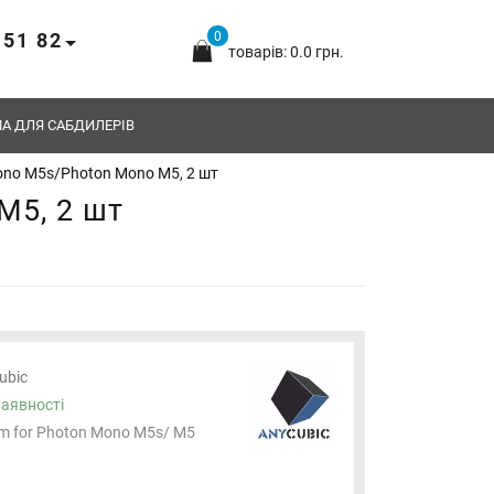
 51 82
0
товарів: 0.0 грн.
А ДЛЯ САБДИЛЕРІВ
ono M5s/Photon Mono M5, 2 шт
M5, 2 шт
ubic
наявності
lm for Photon Mono M5s/ M5