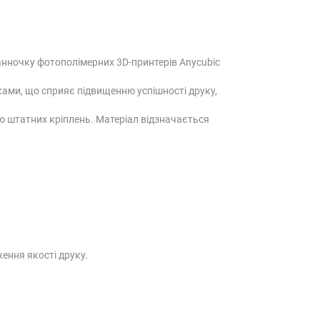
анночку фотополімерних 3D-принтерів Anycubic
ками, що сприяє підвищенню успішності друку,
ю штатних кріплень. Матеріал відзначається
ення якості друку.