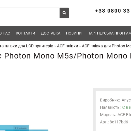
+38 0800 33
О НАС
КОНТАКТИ
ДОСТАВКА
НОВИНИ
ПАРТНЕРСЬКА ПРОГРАМ
а плівки для LCD принтерів
ACF плівки
ACF плівка для Photon M
c Photon Mono M5s/Photon Mono 
Виробник:
Anyc
Наявність:
Є в 
Модель:
ACF Fi
Арт.: 8c117bd6