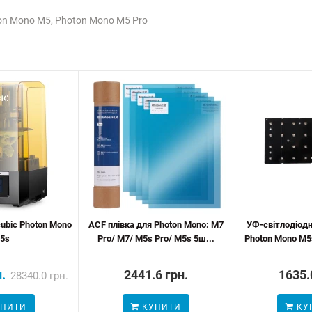
ton Mono M5, Photon Mono M5 Pro
ubic Photon Mono
ACF плівка для Photon Mono: M7
УФ-світлодіод
5s
Pro/ M7/ M5s Pro/ M5s 5ш...
Photon Mono M5s
.
2441.6 грн.
1635.
28340.0 грн.
ПИТИ
КУПИТИ
КУ