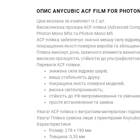
ОПИС ANYCUBIC ACF FILM FOR PHOTO
Ціна вказана за комплект із 2 шт.
Високоякісна прозора ACF-плівка (Advanced Comp
Photon Mono M5s та Photon Mono M5.
ACF-плівка забезпечує значно меншу силу відриву
покращенню якості поверхні виробів та збільшен
Плівка виконує роль захисного елемента ванночк
високою прозорістю, стійкістю до ультрафіолето
Переваги ACF-плівки:
знижена сила відриву шарів;
вища стабільність друку;
покращена якість поверхні моделей;
висока світлопроникність;
стійкість до УФ-випромінювання та хімічних
просте встановлення та заміна.
Увага! ACF-плівка є витратним матеріалом і підля
Увага! Плівка сумісна лише з принтерами Anycubi
Характеристики:
Розмір: 278 × 190 мм
Товщина: 0,30 мм