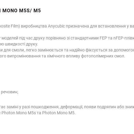
N MONO M5S/ M5
osite Film) виробництва Anycubic призначена для встановлення у в
 моделей під час друку порівняно зі стандартними FEP та nFEP-плів
ню швидкості друку.
и для смоли, легко замінюється та надійно фіксується за допомого
вого випромінювання та хімічного впливу фотополімерних смол.
 речовин;
гає заміні у разі пошкодження, деформації, появи подряпин або зниж
c Photon Mono M5s та Photon Mono M5.