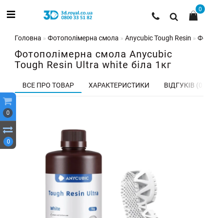
0
Головна
Фотополімерна смола
Anycubic Tough Resin
Фотопо
Фотополімерна смола Anycubic
Tough Resin Ultra white біла 1кг
ВСЕ ПРО ТОВАР
ХАРАКТЕРИСТИКИ
ВІДГУКІВ (0)
0
0