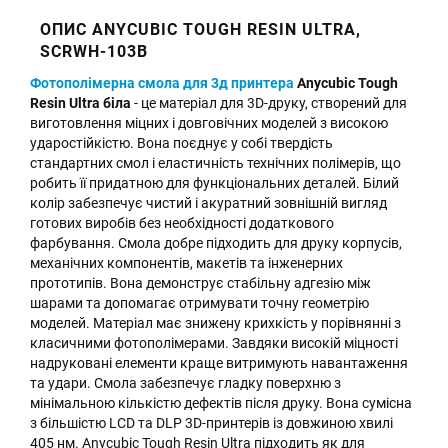
ОПИС ANYCUBIC TOUGH RESIN ULTRA,
SCRWH-103B
Фотополімерна смола для 3д принтера
Anycubic Tough
Resin Ultra біла
- це матеріал для 3D-друку, створений для
виготовлення міцних і довговічних моделей з високою
ударостійкістю. Вона поєднує у собі твердість
стандартних смол і еластичність технічних полімерів, що
робить її придатною для функціональних деталей. Білий
колір забезпечує чистий і акуратний зовнішній вигляд
готових виробів без необхідності додаткового
фарбування. Смола добре підходить для друку корпусів,
механічних компонентів, макетів та інженерних
прототипів. Вона демонструє стабільну адгезію між
шарами та допомагає отримувати точну геометрію
моделей. Матеріал має знижену крихкість у порівнянні з
класичними фотополімерами. Завдяки високій міцності
надруковані елементи краще витримують навантаження
та удари. Смола забезпечує гладку поверхню з
мінімальною кількістю дефектів після друку. Вона сумісна
з більшістю LCD та DLP 3D-принтерів із довжиною хвилі
405 нм. Anycubic Tough Resin Ultra підходить як для