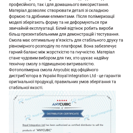
професійного, так і для домашнього використання.
Матеріал дозволяє створювати деталі зі складною
формою та дрібними елементами. Після полімеризації
моделі зберігають форму та не деформуються при
звичайній експлуатації. Білий відтінок робить вироби
більш презентабельними для демонстрацій і тестування.
Смола має оптимальну в’язкість для стабільного друку та
рівномірного розподілу по платформі. Вона забезпечує
гарний баланс між жорсткістю та гнучкістю. Матеріал
стане чудовим вибором для тих, хто шукає надійну
технічну смолу з підвищеною витривалістю.
Фотополімерна смола Anycubic від офіційного
дистриб’ютора в Україні Royal Integration Ltd - це гарантія
оригінальної продукції, правильних умов зберігання та
стабільної якості.