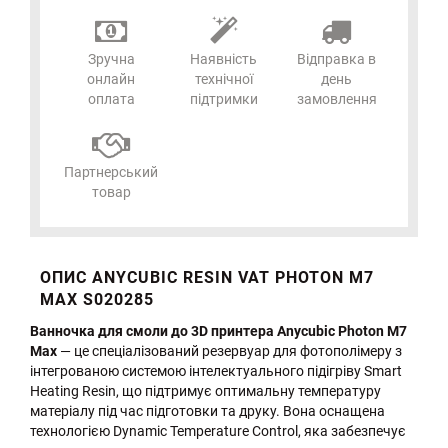
Зручна
Наявність
Відправка в
онлайн
технічної
день
оплата
підтримки
замовлення
Партнерський
товар
ОПИС ANYCUBIC RESIN VAT PHOTON M7
MAX S020285
Ванночка для смоли до 3D принтера Anycubic Photon M7
Max
— це спеціалізований резервуар для фотополімеру з
інтегрованою системою інтелектуального підігріву Smart
Heating Resin, що підтримує оптимальну температуру
матеріалу під час підготовки та друку. Вона оснащена
технологією Dynamic Temperature Control, яка забезпечує