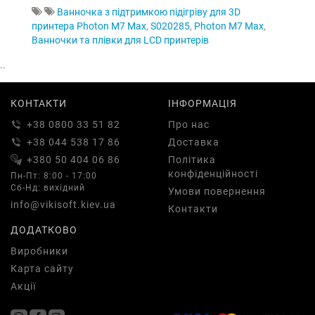
Ванночка з підтримкою підігріву для 3D
принтера Photon M7 Max
,
S020285
,
Photon M7 Max
,
Ванночки та плівки для LCD принтерів
..
КОНТАКТИ
ІНФОРМАЦІЯ
+38 0800 33 51 82
Про нас
+38 044 538 17 86
Доставка
+380 50 404 06 86
Політика
конфіденційності
Пн-Пт: 8:00 - 17:00
Сб-Нд: вихідний
Умови повернення
info@vikisoft.kiev.ua
Контакти
ДОДАТКОВО
Виробники
Карта сайту
Акції