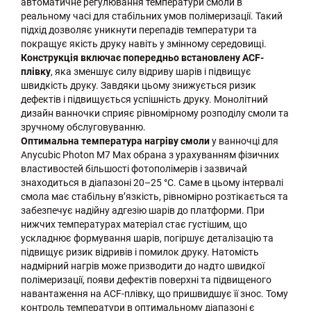
автоматичне регулювання температури смоли в
реальному часі для стабільних умов полімеризації. Такий
підхід дозволяє уникнути перепадів температури та
покращує якість друку навіть у змінному середовищі.
Конструкція включає попередньо встановлену ACF-
плівку
, яка зменшує силу відриву шарів і підвищує
швидкість друку. Завдяки цьому знижується ризик
дефектів і підвищується успішність друку. Монолітний
дизайн ванночки сприяє рівномірному розподілу смоли та
зручному обслуговуванню.
Оптимальна температура нагріву смоли
у ванночці для
Anycubic Photon M7 Max обрана з урахуванням фізичних
властивостей більшості фотополімерів і зазвичай
знаходиться в діапазоні 20–25 °C. Саме в цьому інтервалі
смола має стабільну в’язкість, рівномірно розтікається та
забезпечує надійну адгезію шарів до платформи. При
нижчих температурах матеріал стає густішим, що
ускладнює формування шарів, погіршує деталізацію та
підвищує ризик відривів і помилок друку. Натомість
надмірний нагрів може призводити до надто швидкої
полімеризації, появи дефектів поверхні та підвищеного
навантаження на ACF-плівку, що пришвидшує її знос. Тому
контроль температури в оптимальному діапазоні є