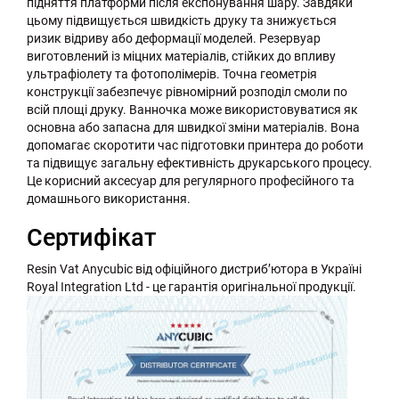
підняття платформи після експонування шару. Завдяки
цьому підвищується швидкість друку та знижується
ризик відриву або деформації моделей. Резервуар
виготовлений із міцних матеріалів, стійких до впливу
ультрафіолету та фотополімерів. Точна геометрія
конструкції забезпечує рівномірний розподіл смоли по
всій площі друку. Ванночка може використовуватися як
основна або запасна для швидкої зміни матеріалів. Вона
допомагає скоротити час підготовки принтера до роботи
та підвищує загальну ефективність друкарського процесу.
Це корисний аксесуар для регулярного професійного та
домашнього використання.
Сертифікат
Resin Vat Anycubic від офіційного дистриб’ютора в Україні
Royal Integration Ltd - це гарантія оригінальної продукції.