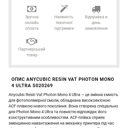
Зручна
Наявність
Відправка в
онлайн
технічної
день
оплата
підтримки
замовлення
Партнерський
товар
ОПИС ANYCUBIC RESIN VAT PHOTON MONO
4 ULTRA S020269
Anycubic Resin Vat Photon Mono 4 Ultra — це змінна ємність
для фотополімерної смоли, обладнана високоякісною
ACF-плівкою нового покоління. Вона створена спеціально
для Photon Mono 4 Ultra та повністю відповідає його
конструктивним особливостям. ACF-плівка сприяє
зменшенню навантаження на механіку принтера під час