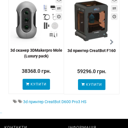
3d сканер 3DMakerpro Mole
3d принтер CreatBot F160
3d
(Luxury pack)
38368.0 грн.
59296.0 грн.
КУПИТИ
КУПИТИ
ПО
3d принтер CreatBot D600 Pro3 HS
..
КОНТАКТИ
ІНФОРМАЦІЯ