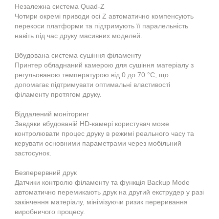
Незалежна система Quad-Z
Чотири окремі приводи осі Z автоматично компенсують
перекоси платформи та підтримують її паралельність
навіть під час друку масивних моделей.
Вбудована система сушіння філаменту
Принтер обладнаний камерою для сушіння матеріалу з
регульованою температурою від 0 до 70 °C, що
допомагає підтримувати оптимальні властивості
філаменту протягом друку.
Віддалений моніторинг
Завдяки вбудованій HD-камері користувач може
контролювати процес друку в режимі реального часу та
керувати основними параметрами через мобільний
застосунок.
Безперервний друк
Датчики контролю філаменту та функція Backup Mode
автоматично перемикають друк на другий екструдер у разі
закінчення матеріалу, мінімізуючи ризик переривання
виробничого процесу.