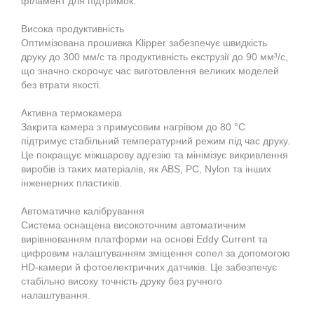
філамент для підтримок.
Висока продуктивність
Оптимізована прошивка Klipper забезпечує швидкість
друку до 300 мм/с та продуктивність екструзії до 90 мм³/с,
що значно скорочує час виготовлення великих моделей
без втрати якості.
Активна термокамера
Закрита камера з примусовим нагрівом до 80 °C
підтримує стабільний температурний режим під час друку.
Це покращує міжшарову адгезію та мінімізує викривлення
виробів із таких матеріалів, як ABS, PC, Nylon та інших
інженерних пластиків.
Автоматичне калібрування
Система оснащена високоточним автоматичним
вирівнюванням платформи на основі Eddy Current та
цифровим налаштуванням зміщення сопел за допомогою
HD-камери й фотоелектричних датчиків. Це забезпечує
стабільно високу точність друку без ручного
налаштування.