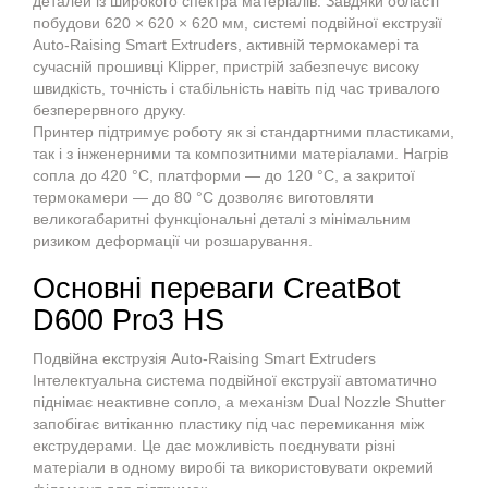
деталей із широкого спектра матеріалів. Завдяки області
побудови 620 × 620 × 620 мм, системі подвійної екструзії
Auto-Raising Smart Extruders, активній термокамері та
сучасній прошивці Klipper, пристрій забезпечує високу
швидкість, точність і стабільність навіть під час тривалого
безперервного друку.
Принтер підтримує роботу як зі стандартними пластиками,
так і з інженерними та композитними матеріалами. Нагрів
сопла до 420 °C, платформи — до 120 °C, а закритої
термокамери — до 80 °C дозволяє виготовляти
великогабаритні функціональні деталі з мінімальним
ризиком деформації чи розшарування.
Основні переваги CreatBot
D600 Pro3 HS
Подвійна екструзія Auto-Raising Smart Extruders
Інтелектуальна система подвійної екструзії автоматично
піднімає неактивне сопло, а механізм Dual Nozzle Shutter
запобігає витіканню пластику під час перемикання між
екструдерами. Це дає можливість поєднувати різні
матеріали в одному виробі та використовувати окремий