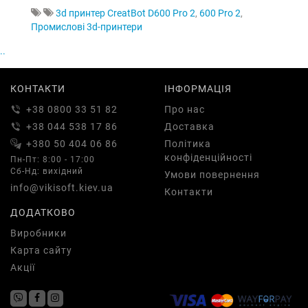
3d принтер CreatBot D600 Pro 2
,
600 Pro 2
,
Промислові 3d-принтери
..
КОНТАКТИ
ІНФОРМАЦІЯ
+38 0800 33 51 82
Про нас
+38 044 538 17 86
Доставка
+380 50 404 06 86
Політика
конфіденційності
Пн-Пт: 8:00 - 17:00
Сб-Нд: вихідний
Умови повернення
info@vikisoft.kiev.ua
Контакти
ДОДАТКОВО
Виробники
Карта сайту
Акції