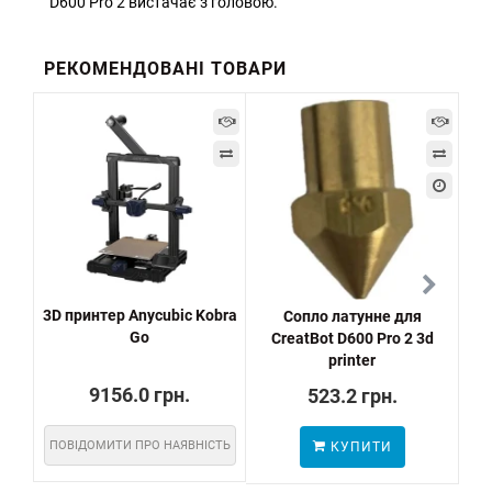
D600 Pro 2 вистачає з головою.
РЕКОМЕНДОВАНІ ТОВАРИ
3D принтер Anycubic Kobra
Сопло латунне для
На
Go
CreatBot D600 Pro 2 3d
printer
9156.0 грн.
523.2 грн.
ПОВІДОМИТИ ПРО НАЯВНІСТЬ
КУПИТИ