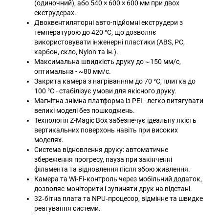
(одиночний), або 540 × 600 × 600 мм при двох
екструдерах.
Двохвентиляторні авто-підйомні екструдери з
температурою до 420 °C, що дозволяє
використовувати інженерні пластики (ABS, PC,
карбон, скло, Nylon та ін.).
Максимальна швидкість друку до ~150 мм/с,
оптимальна - ~80 мм/с.
Закрита камера з нагріванням до 70 °C, плитка до
100 °C - стабілізує умови для якісного друку.
Магнітна знімна платформа із PEI - легко витягувати
великі моделі без пошкоджень.
Технологія Z-Magic Box забезпечує ідеальну якість
вертикальних поверхонь навіть при високих
моделях.
Система відновлення друку: автоматичне
збереження прогресу, пауза при закінченні
філамента та відновлення після збою живлення.
Камера та Wi‑Fi‑контроль через мобільний додаток,
дозволяє моніторити і зупиняти друк на відстані.
32‑бітна плата та NPU‑процесор, відмінне та швидке
реагування системи.