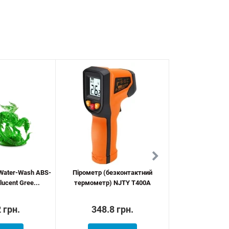
Water-Wash ABS-
Пірометр (безконтактний
Anycubic Wash a
lucent Gree...
термометр) NJTY T400A
 грн.
348.8 грн.
10246.