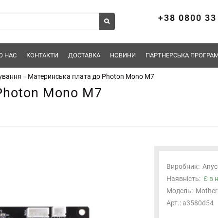
+38 0800 33
О НАС
КОНТАКТИ
ДОСТАВКА
НОВИНИ
ПАРТНЕРСЬКА ПРОГРАМ
ування
Материнська плата до Photon Mono M7
Photon Mono M7
Виробник:
Anyc
Наявність:
Є в 
Модель:
Mother
Арт.: a3580d54