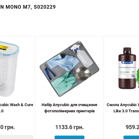
N MONO M7, S020229
cubic Wash & Cure
Набір Anycubic для очищення
Смола Anycubic 
.0
фотополімерних принтерів
Like 3.0 Trans
0 грн.
1133.6 грн.
959.2