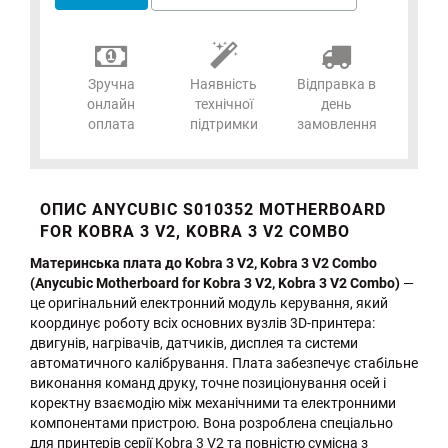
Зручна
Наявність
Відправка в
онлайн
технічної
день
оплата
підтримки
замовлення
ОПИС ANYCUBIC S010352 MOTHERBOARD
FOR KOBRA 3 V2, KOBRA 3 V2 COMBO
Материнська плата до Kobra 3 V2, Kobra 3 V2 Combo
(Anycubic Motherboard for Kobra 3 V2, Kobra 3 V2 Combo)
—
це оригінальний електронний модуль керування, який
координує роботу всіх основних вузлів 3D-принтера:
двигунів, нагрівачів, датчиків, дисплея та системи
автоматичного калібрування. Плата забезпечує стабільне
виконання команд друку, точне позиціонування осей і
коректну взаємодію між механічними та електронними
компонентами пристрою. Вона розроблена спеціально
для принтерів серії Kobra 3 V2 та повністю сумісна з