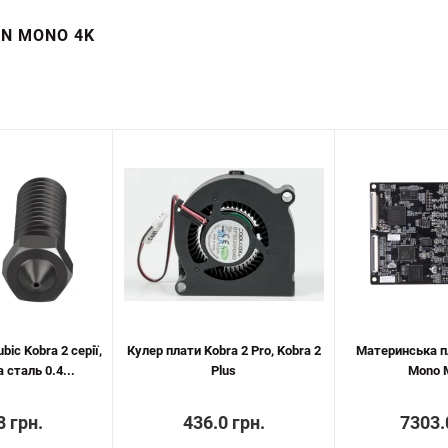
N MONO 4K
ic Kobra 2 серії,
Кулер плати Kobra 2 Pro, Kobra 2
Материнська п
 сталь 0.4...
Plus
Mono 
8 грн.
436.0 грн.
7303.