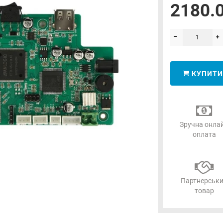
2180.0
КУПИТИ
Зручна онла
оплата
Партнерськ
товар