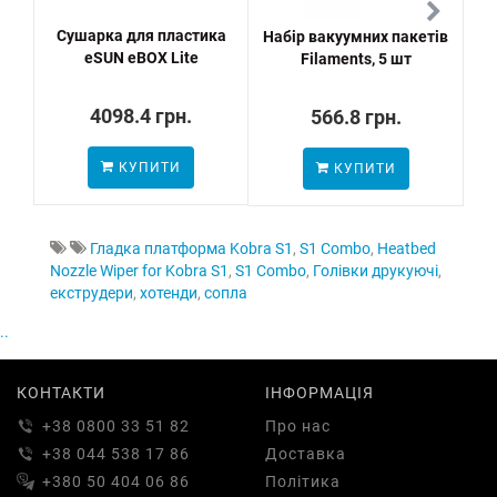
Сушарка для пластика
Набір вакуумних пакетів
Ai
eSUN eBOX Lite
Filaments, 5 шт
4098.4 грн.
566.8 грн.
КУПИТИ
КУПИТИ
Гладка платформа Kobra S1
,
S1 Combo
,
Heatbed
Nozzle Wiper for Kobra S1
,
S1 Combo
,
Голівки друкуючі
,
екструдери
,
хотенди
,
сопла
..
КОНТАКТИ
ІНФОРМАЦІЯ
+38 0800 33 51 82
Про нас
+38 044 538 17 86
Доставка
+380 50 404 06 86
Політика