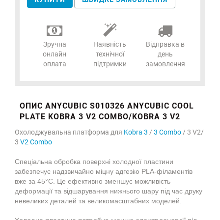
Зручна
Наявність
Відправка в
онлайн
технічної
день
оплата
підтримки
замовлення
ОПИС ANYCUBIC S010326 ANYCUBIC COOL
PLATE KOBRA 3 V2 COMBO/KOBRA 3 V2
Охолоджувальна платформа для
Kobra 3
/
3 Combo
/ 3 V2/
3
V2 Combo
Спеціальна обробка поверхні холодної пластини
забезпечує надзвичайно міцну адгезію PLA-філаментів
вже за 45°C. Це ефективно зменшує можливість
деформації та відшарування нижнього шару під час друку
невеликих деталей та великомасштабних моделей.