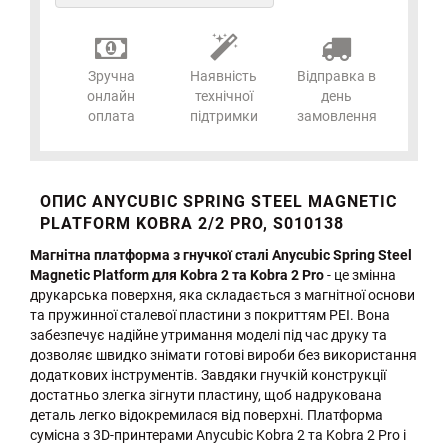
Зручна
Наявність
Відправка в
онлайн
технічної
день
оплата
підтримки
замовлення
ОПИС ANYCUBIC SPRING STEEL MAGNETIC
PLATFORM KOBRA 2/2 PRO, S010138
Магнітна платформа з гнучкої сталі Anycubic Spring Steel
Magnetic Platform для Kobra 2 та Kobra 2 Pro
- це змінна
друкарська поверхня, яка складається з магнітної основи
та пружинної сталевої пластини з покриттям PEI. Вона
забезпечує надійне утримання моделі під час друку та
дозволяє швидко знімати готові вироби без використання
додаткових інструментів. Завдяки гнучкій конструкції
достатньо злегка зігнути пластину, щоб надрукована
деталь легко відокремилася від поверхні. Платформа
сумісна з 3D-принтерами Anycubic Kobra 2 та Kobra 2 Pro і