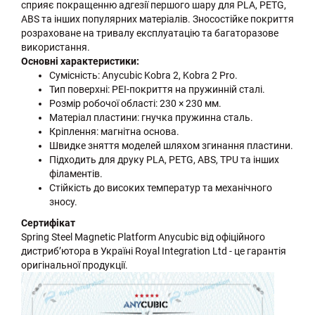
сприяє покращенню адгезії першого шару для PLA, PETG,
ABS та інших популярних матеріалів. Зносостійке покриття
розраховане на тривалу експлуатацію та багаторазове
використання.
Основні характеристики:
Сумісність: Anycubic Kobra 2, Kobra 2 Pro.
Тип поверхні: PEI-покриття на пружинній сталі.
Розмір робочої області: 230 × 230 мм.
Матеріал пластини: гнучка пружинна сталь.
Кріплення: магнітна основа.
Швидке зняття моделей шляхом згинання пластини.
Підходить для друку PLA, PETG, ABS, TPU та інших
філаментів.
Стійкість до високих температур та механічного
зносу.
Сертифікат
Spring Steel Magnetic Platform Anycubic від офіційного
дистриб’ютора в Україні Royal Integration Ltd - це гарантія
оригінальної продукції.