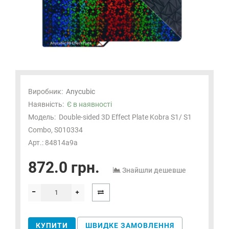
Виробник:
Anycubic
Наявність:
Є в наявності
Модель:
Double-sided 3D Effect Plate Kobra S1/ S1
Combo, S010334
Арт.: 84814a9a
872.0 грн.
Знайшли дешевше
КУПИТИ
ШВИДКЕ ЗАМОВЛЕННЯ