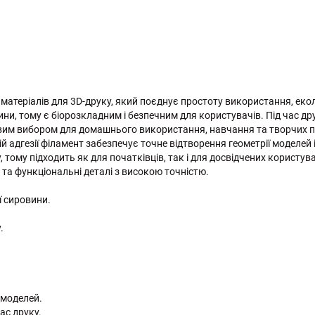
матеріалів для 3D-друку, який поєднує простоту використання, екол
и, тому є біорозкладним і безпечним для користувачів. Під час дру
вим вибором для домашнього використання, навчання та творчих п
ій адгезії філамент забезпечує точне відтворення геометрії моделей
у, тому підходить як для початківців, так і для досвідчених корист
 та функціональні деталі з високою точністю.
ї сировини.
.
 моделей.
ас друку.