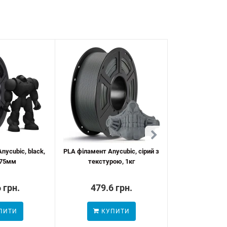
nycubic, black,
PLA філамент Anycubic, сірий з
PLA філамент A
,75мм
текстурою, 1кг
 грн.
479.6 грн.
479.6
ПИТИ
КУПИТИ
ПОВІДОМ
НАЯВН