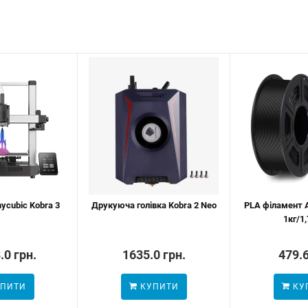
ycubic Kobra 3
Друкуюча голівка Kobra 2 Neo
PLA філамент A
1кг/1
.0 грн.
1635.0 грн.
479.6
ПИТИ
КУПИТИ
КУ