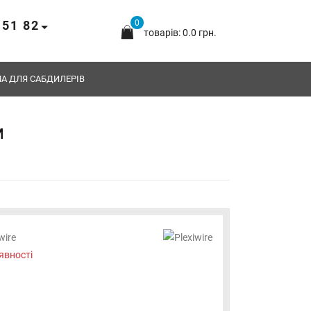
 51 82
0
товарів: 0.0 грн.
А ДЛЯ САБДИЛЕРІВ
м
wire
явності