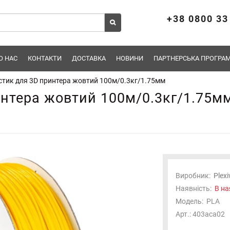
+38 0800 33
О НАС
КОНТАКТИ
ДОСТАВКА
НОВИНИ
ПАРТНЕРСЬКА ПРОГРАМ
стик для 3D принтера жовтий 100м/0.3кг/1.75мм
интера жовтий 100м/0.3кг/1.75м
Виробник:
Plexi
Наявність:
В на
Модель:
PLA
Арт.: 403aca02