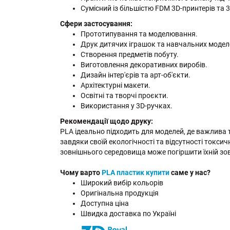
Сумісний із більшістю FDM 3D-принтерів та 
Сфери застосування:
Прототипування та моделювання.
Друк дитячих іграшок та навчальних модел
Створення предметів побуту.
Виготовлення декоративних виробів.
Дизайн інтер'єрів та арт-об'єкти.
Архітектурні макети.
Освітні та творчі проєкти.
Використання у 3D-ручках.
Рекомендації щодо друку:
PLA ідеально підходить для моделей, де важлива т
завдяки своїй екологічності та відсутності токс
зовнішнього середовища може погіршити їхній зов
Чому варто
PLA пластик купити
саме у нас?
Широкий вибір кольорів
Оригінальна продукція
Доступна ціна
Швидка доставка по Україні