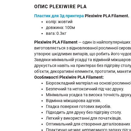
ОПИС PLEXIWIRE PLA
Пластик для 3д принтера
Plexiwire PLA Filament.
колір: жовтий
довжина: 100м
вага: 0.3кг
Plexiwire PLA Filament
— один із найпопулярніших 
виготовляється з відновлюваної рослинної сировин
утворює шкідливих випарів, що робить його чудо
Завдяки мінімальній усадці та відмінній міжшаров
друкується навіть на принтерах без підігріву стол
об'єкти, декоративні елементи, прототипи, макети
Особливості Plexiwire PLA Filament:
Біорозкладний матеріал на основі рослинно
Безпечний та нетоксичний під час друку.
Мінімальна усадка та висока точність друку
Відмінна міжшарова адгезія.
Гладка поверхня готових виробів.
Підходить для друку без підігріву столу.
Легкий у використанні для початківців.
Оптимальний для створення деталізованих
Практично не має неприємного запаху під ч