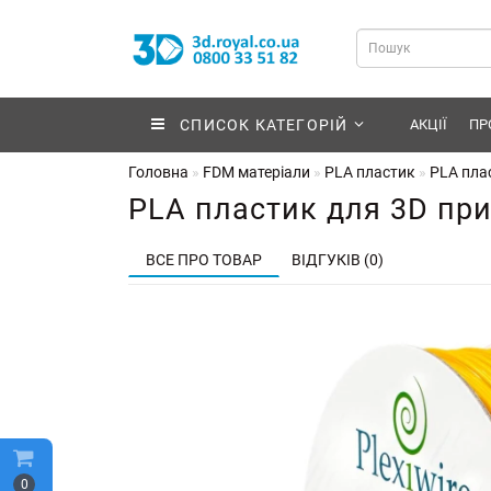
СПИСОК КАТЕГОРІЙ
АКЦІЇ
ПР
Головна
FDM матеріали
PLA пластик
PLA пла
PLA пластик для 3D пр
ВСЕ ПРО ТОВАР
ВІДГУКІВ (0)
0