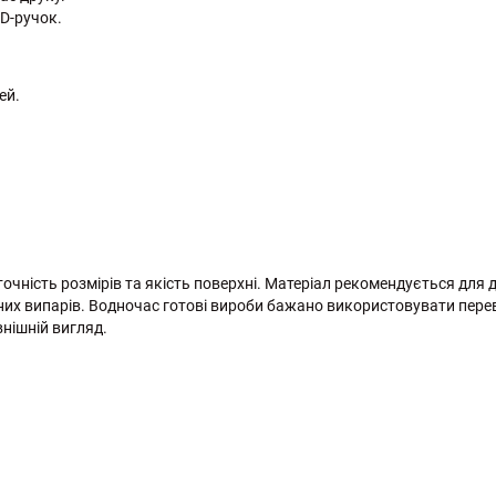
3D-ручок.
ей.
очність розмірів та якість поверхні. Матеріал рекомендується для д
ичних випарів. Водночас готові вироби бажано використовувати пер
нішній вигляд.