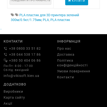
ПОВІДОМИТИ ПРО НАЯВНІСТЬ
КУПИТИ
ПО
PLA пластик для 3D принтера зелений
300м/0.9кг/1.75мм
,
PLA
,
PLA пластик
..
КОНТАКТИ
ІНФОРМАЦІЯ
+38 0800 33 51 82
Про нас
+38 044 538 17 86
Доставка
+380 50 404 06 86
Політика
конфіденційності
Пн-Пт: 8:00 - 17:00
Сб-Нд: вихідний
Умови повернення
info@vikisoft.kiev.ua
Контакти
ДОДАТКОВО
Виробники
Карта сайту
Акції