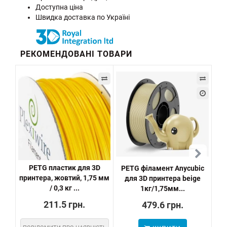
Доступна ціна
Швидка доставка по Україні
РЕКОМЕНДОВАНІ ТОВАРИ
PETG пластик для 3D
PETG філамент Anycubic
принтера, жовтий, 1,75 мм
для 3D принтера beige
п
/ 0,3 кг ...
1кг/1,75мм...
211.5 грн.
479.6 грн.