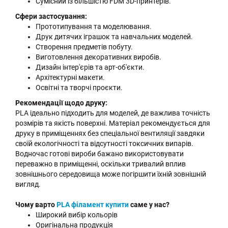
Сумісний із більшістю FDM 3D-принтерів.
Сфери застосування:
Прототипування та моделювання.
Друк дитячих іграшок та навчальних моделей.
Створення предметів побуту.
Виготовлення декоративних виробів.
Дизайн інтер'єрів та арт-об'єкти.
Архітектурні макети.
Освітні та творчі проєкти.
Рекомендації щодо друку:
PLA ідеально підходить для моделей, де важлива точність
розмірів та якість поверхні. Матеріал рекомендується для
друку в приміщеннях без спеціальної вентиляції завдяки
своїй екологічності та відсутності токсичних випарів.
Водночас готові вироби бажано використовувати
переважно в приміщенні, оскільки тривалий вплив
зовнішнього середовища може погіршити їхній зовнішній
вигляд.
Чому варто
PLA філамент купити
саме у нас?
Широкий вибір кольорів
Оригінальна продукція