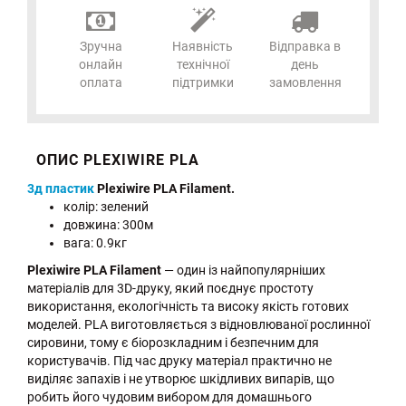
Зручна
Наявність
Відправка в
онлайн
технічної
день
оплата
підтримки
замовлення
ОПИС PLEXIWIRE PLA
3д пластик
Plexiwire PLA Filament.
колір: зелений
довжина: 300м
вага: 0.9кг
Plexiwire PLA Filament
— один із найпопулярніших
матеріалів для 3D-друку, який поєднує простоту
використання, екологічність та високу якість готових
моделей. PLA виготовляється з відновлюваної рослинної
сировини, тому є біорозкладним і безпечним для
користувачів. Під час друку матеріал практично не
виділяє запахів і не утворює шкідливих випарів, що
робить його чудовим вибором для домашнього