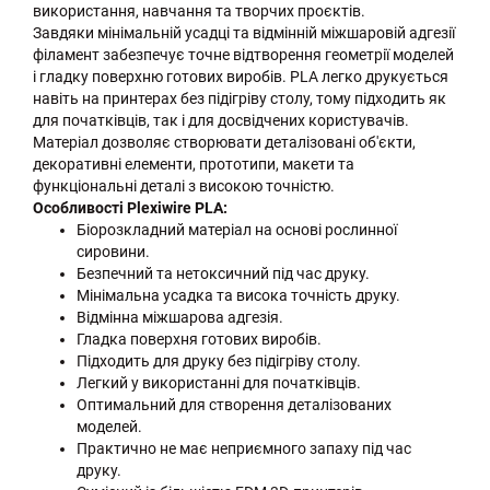
використання, навчання та творчих проєктів.
Завдяки мінімальній усадці та відмінній міжшаровій адгезії
філамент забезпечує точне відтворення геометрії моделей
і гладку поверхню готових виробів. PLA легко друкується
навіть на принтерах без підігріву столу, тому підходить як
для початківців, так і для досвідчених користувачів.
Матеріал дозволяє створювати деталізовані об'єкти,
декоративні елементи, прототипи, макети та
функціональні деталі з високою точністю.
Особливості Plexiwire PLA:
Біорозкладний матеріал на основі рослинної
сировини.
Безпечний та нетоксичний під час друку.
Мінімальна усадка та висока точність друку.
Відмінна міжшарова адгезія.
Гладка поверхня готових виробів.
Підходить для друку без підігріву столу.
Легкий у використанні для початківців.
Оптимальний для створення деталізованих
моделей.
Практично не має неприємного запаху під час
друку.