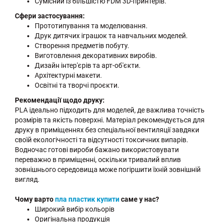
Сумісний із більшістю FDM 3D-принтерів.
Сфери застосування:
Прототипування та моделювання.
Друк дитячих іграшок та навчальних моделей.
Створення предметів побуту.
Виготовлення декоративних виробів.
Дизайн інтер'єрів та арт-об'єкти.
Архітектурні макети.
Освітні та творчі проєкти.
Рекомендації щодо друку:
PLA ідеально підходить для моделей, де важлива точність
розмірів та якість поверхні. Матеріал рекомендується для
друку в приміщеннях без спеціальної вентиляції завдяки
своїй екологічності та відсутності токсичних випарів.
Водночас готові вироби бажано використовувати
переважно в приміщенні, оскільки тривалий вплив
зовнішнього середовища може погіршити їхній зовнішній
вигляд.
Чому варто
пла пластик купити
саме у нас?
Широкий вибір кольорів
Оригінальна продукція