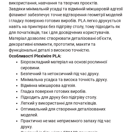
використання, навчання та творчих проєктів.
Завдяки мінімальній усадці та відмінній міжшаровій адгезії
філамент забезпечує точне відтворення геометрії моделей
і гладку поверхню готових виробів. PLA легко друкується
навіть на принтерах без підігріву столу, тому підходить як
для початківців, так і для досвідчених користувачів.
Матеріал дозволяє створювати деталізовані об'єкти,
декоративні елементи, прототипи, макети та
функціональні деталі з високою точністю.
Особливості Plexiwire PLA:
Біорозкладний матеріал на основі рослинної
сировини.
Безпечний та нетоксичний під час друку.
Мінімальна усадка та висока точність друку.
Відмінна міжшарова адгезія.
Гладка поверхня готових виробів.
Підходить для друку без підігріву столу.
Легкий у використанні для початківців.
Оптимальний для створення деталізованих
моделей.
Практично не має неприємного запаху під час
друку.