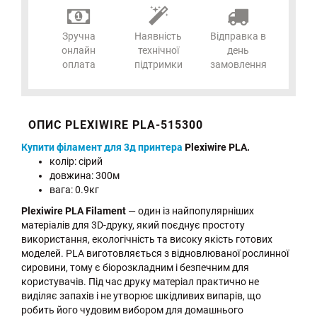
Зручна
Наявність
Відправка в
онлайн
технічної
день
оплата
підтримки
замовлення
ОПИС PLEXIWIRE PLA-515300
Купити філамент для 3д принтера
Plexiwire PLA.
колір: сірий
довжина: 300м
вага: 0.9кг
Plexiwire PLA Filament
— один із найпопулярніших
матеріалів для 3D-друку, який поєднує простоту
використання, екологічність та високу якість готових
моделей. PLA виготовляється з відновлюваної рослинної
сировини, тому є біорозкладним і безпечним для
користувачів. Під час друку матеріал практично не
виділяє запахів і не утворює шкідливих випарів, що
робить його чудовим вибором для домашнього