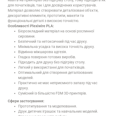
навіть на принтерах без підігріву столу, тому підходить як
для початківців, так і для досвідчених користувачів.
Матеріал дозволяє створювати деталізовані об'єкти,
декоративні елементи, прототипи, макети та
функціональні деталі з високою точністю.
Особливості Plexiwire PLA:
Біорозкладний матеріал на основі рослинної
сировини.
Безпечний та нетоксичний під час друку.
Мінімальна усадка та висока точність друку.
Відмінна міжшарова адгезія.
Гладка поверхня готових виробів.
Підходить для друку без підігріву столу.
Легкий у використанні для початківців.
Оптимальний для створення деталізованих
моделей.
Практично не має неприємного запаху під час
друку.
Сумісний із більшістю FDM 3D-принтерів.
Сфери застосування:
Прототипування та моделювання.
Друк дитячих іграшок та навчальних моделей.