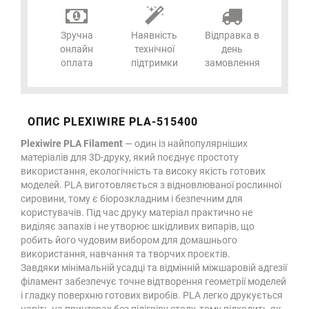
Зручна
Наявність
Відправка в
онлайн
технічної
день
оплата
підтримки
замовлення
ОПИС PLEXIWIRE PLA-515400
Plexiwire PLA Filament
— один із найпопулярніших
матеріалів для 3D-друку, який поєднує простоту
використання, екологічність та високу якість готових
моделей. PLA виготовляється з відновлюваної рослинної
сировини, тому є біорозкладним і безпечним для
користувачів. Під час друку матеріал практично не
виділяє запахів і не утворює шкідливих випарів, що
робить його чудовим вибором для домашнього
використання, навчання та творчих проєктів.
Завдяки мінімальній усадці та відмінній міжшаровій адгезії
філамент забезпечує точне відтворення геометрії моделей
і гладку поверхню готових виробів. PLA легко друкується