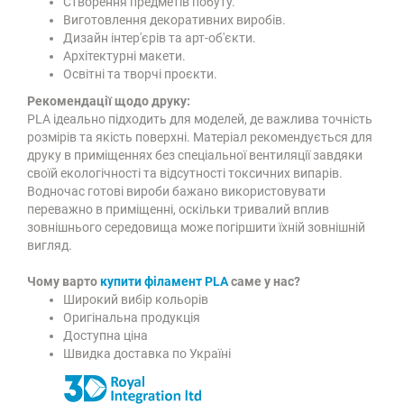
Створення предметів побуту.
Виготовлення декоративних виробів.
Дизайн інтер'єрів та арт-об'єкти.
Архітектурні макети.
Освітні та творчі проєкти.
Рекомендації щодо друку:
PLA ідеально підходить для моделей, де важлива точність
розмірів та якість поверхні. Матеріал рекомендується для
друку в приміщеннях без спеціальної вентиляції завдяки
своїй екологічності та відсутності токсичних випарів.
Водночас готові вироби бажано використовувати
переважно в приміщенні, оскільки тривалий вплив
зовнішнього середовища може погіршити їхній зовнішній
вигляд.
Чому варто
купити філамент PLA
саме у нас?
Широкий вибір кольорів
Оригінальна продукція
Доступна ціна
Швидка доставка по Україні