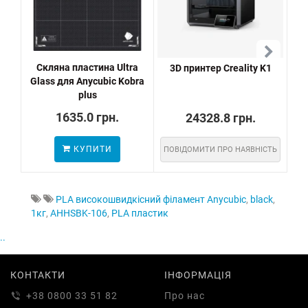
Скляна пластина Ultra
3D принтер Creality K1
3D 
Glass для Anycubic Kobra
plus
1635.0 грн.
24328.8 грн.
КУПИТИ
ПОВІДОМИТИ ПРО НАЯВНІСТЬ
ПО
PLA високошвидкісний філамент Anycubic
,
black
,
1кг
,
AHHSBK-106
,
PLA пластик
..
КОНТАКТИ
ІНФОРМАЦІЯ
+38 0800 33 51 82
Про нас