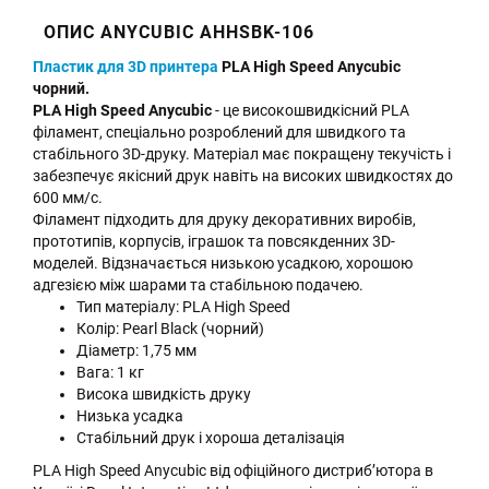
ОПИС ANYCUBIC AHHSBK-106
Пластик для 3D принтера
PLA High Speed Anycubic
чорний.
PLA High Speed Anycubic
- це високошвидкісний PLA
філамент, спеціально розроблений для швидкого та
стабільного 3D-друку. Матеріал має покращену текучість і
забезпечує якісний друк навіть на високих швидкостях до
600 мм/с.
Філамент підходить для друку декоративних виробів,
прототипів, корпусів, іграшок та повсякденних 3D-
моделей. Відзначається низькою усадкою, хорошою
адгезією між шарами та стабільною подачею.
Тип матеріалу: PLA High Speed
Колір: Pearl Black (чорний)
Діаметр: 1,75 мм
Вага: 1 кг
Висока швидкість друку
Низька усадка
Стабільний друк і хороша деталізація
PLA High Speed Anycubic від офіційного дистриб’ютора в