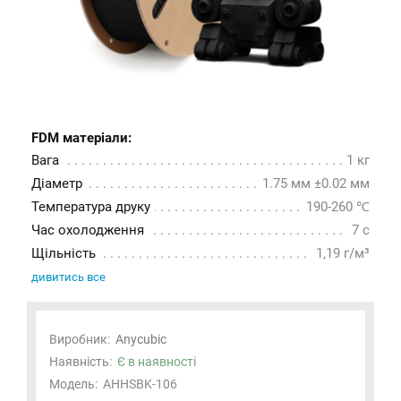
FDM матеріали:
Вага
1 кг
Діаметр
1.75 мм ±0.02 мм
Температура друку
190-260 ℃
Час охолодження
7 с
Щільність
1,19 г/м³
дивитись все
Виробник:
Anycubic
Наявність:
Є в наявності
Модель:
AHHSBK-106