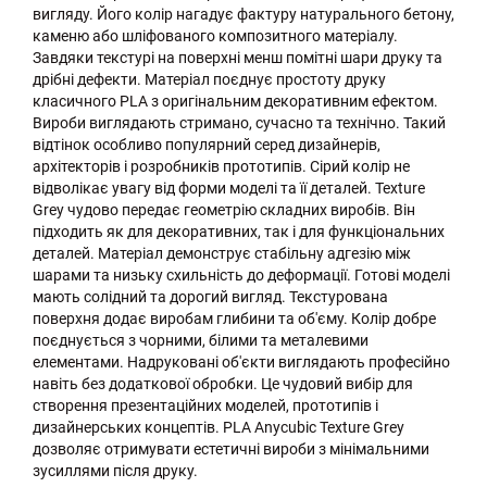
вигляду. Його колір нагадує фактуру натурального бетону,
каменю або шліфованого композитного матеріалу.
Завдяки текстурі на поверхні менш помітні шари друку та
дрібні дефекти. Матеріал поєднує простоту друку
класичного PLA з оригінальним декоративним ефектом.
Вироби виглядають стримано, сучасно та технічно. Такий
відтінок особливо популярний серед дизайнерів,
архітекторів і розробників прототипів. Сірий колір не
відволікає увагу від форми моделі та її деталей. Texture
Grey чудово передає геометрію складних виробів. Він
підходить як для декоративних, так і для функціональних
деталей. Матеріал демонструє стабільну адгезію між
шарами та низьку схильність до деформації. Готові моделі
мають солідний та дорогий вигляд. Текстурована
поверхня додає виробам глибини та об'єму. Колір добре
поєднується з чорними, білими та металевими
елементами. Надруковані об'єкти виглядають професійно
навіть без додаткової обробки. Це чудовий вибір для
створення презентаційних моделей, прототипів і
дизайнерських концептів. PLA Anycubic Texture Grey
дозволяє отримувати естетичні вироби з мінімальними
зусиллями після друку.