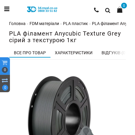
0
Головна
FDM матеріали
PLA пластик
PLA філамент Anycubic
PLA філамент Anycubic Texture Grey
сірий з текстурою 1кг
ВСЕ ПРО ТОВАР
ХАРАКТЕРИСТИКИ
ВІДГУКІВ (0)
0
0