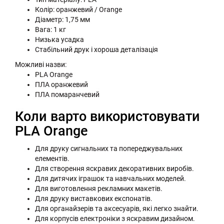
Колір: оранжевий / Orange
Діаметр: 1,75 мм
Вага: 1 кг
Низька усадка
Стабільний друк і хороша деталізація
Можливі назви:
PLA Orange
ПЛА оранжевий
ПЛА помаранчевий
Коли варто використовувати
PLA Orange
Для друку сигнальних та попереджувальних
елементів.
Для створення яскравих декоративних виробів.
Для дитячих іграшок та навчальних моделей.
Для виготовлення рекламних макетів.
Для друку виставкових експонатів.
Для органайзерів та аксесуарів, які легко знайти.
Для корпусів електроніки з яскравим дизайном.