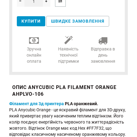
КУПИТИ
ШВИДКЕ ЗАМОВЛЕННЯ
Зручна
Наявність
Відправка в
онлайн
технічної
день
оплата
підтримки
замовлення
ОПИС ANYCUBIC PLA FILAMENT ORANGE
AHPLVO-106
Філамент для 3д принтера
PLA оранжевий.
PLA Anycubic Orange - це яскравий філамент для 3D-друку,
який привертає увагу насиченим теплим відтінком. Його
колір поєднує енергійність червоного та життєрадісність
жовтого. Відтінок Orange має код Hex #FF7F32, що
відповідає класичному насиченому оранжевому кольору.