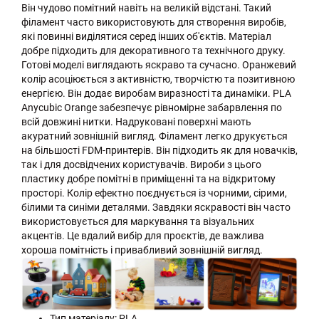
Він чудово помітний навіть на великій відстані. Такий
філамент часто використовують для створення виробів,
які повинні виділятися серед інших об'єктів. Матеріал
добре підходить для декоративного та технічного друку.
Готові моделі виглядають яскраво та сучасно. Оранжевий
колір асоціюється з активністю, творчістю та позитивною
енергією. Він додає виробам виразності та динаміки. PLA
Anycubic Orange забезпечує рівномірне забарвлення по
всій довжині нитки. Надруковані поверхні мають
акуратний зовнішній вигляд. Філамент легко друкується
на більшості FDM-принтерів. Він підходить як для новачків,
так і для досвідчених користувачів. Вироби з цього
пластику добре помітні в приміщенні та на відкритому
просторі. Колір ефектно поєднується із чорними, сірими,
білими та синіми деталями. Завдяки яскравості він часто
використовується для маркування та візуальних
акцентів. Це вдалий вибір для проєктів, де важлива
хороша помітність і привабливий зовнішній вигляд.
Тип матеріалу: PLA