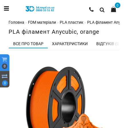
0
Головна
FDM матеріали
PLA пластик
PLA філамент Anycubi
PLA філамент Anycubic, orange
ВСЕ ПРО ТОВАР
ХАРАКТЕРИСТИКИ
ВІДГУКІВ (0)
0
0