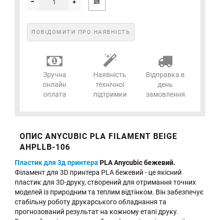
ПОВІДОМИТИ ПРО НАЯВНІСТЬ
Зручна
Наявність
Відправка в
онлайн
технічної
день
оплата
підтримки
замовлення
ОПИС ANYCUBIC PLA FILAMENT BEIGE
AHPLLB-106
Пластик для 3д принтера
PLA Anycubic бежевий.
Філамент для 3D принтера PLA бежевий - це якісний
пластик для 3D-друку, створений для отримання точних
моделей із природним та теплим відтінком. Він забезпечує
стабільну роботу друкарського обладнання та
прогнозований результат на кожному етапі друку.