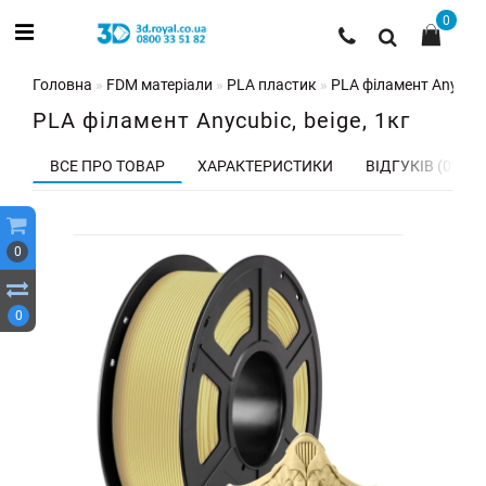
0
Головна
FDM матеріали
PLA пластик
PLA філамент Anycubic
PLA філамент Anycubic, beige, 1кг
ВСЕ ПРО ТОВАР
ХАРАКТЕРИСТИКИ
ВІДГУКІВ (0)
0
0