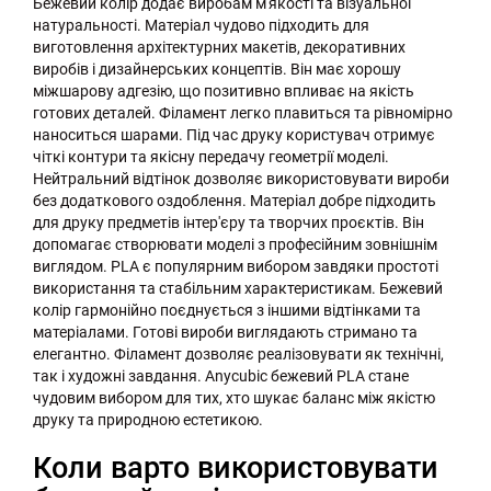
Бежевий колір додає виробам м'якості та візуальної
натуральності. Матеріал чудово підходить для
виготовлення архітектурних макетів, декоративних
виробів і дизайнерських концептів. Він має хорошу
міжшарову адгезію, що позитивно впливає на якість
готових деталей. Філамент легко плавиться та рівномірно
наноситься шарами. Під час друку користувач отримує
чіткі контури та якісну передачу геометрії моделі.
Нейтральний відтінок дозволяє використовувати вироби
без додаткового оздоблення. Матеріал добре підходить
для друку предметів інтер'єру та творчих проєктів. Він
допомагає створювати моделі з професійним зовнішнім
виглядом. PLA є популярним вибором завдяки простоті
використання та стабільним характеристикам. Бежевий
колір гармонійно поєднується з іншими відтінками та
матеріалами. Готові вироби виглядають стримано та
елегантно. Філамент дозволяє реалізовувати як технічні,
так і художні завдання. Anycubic бежевий PLA стане
чудовим вибором для тих, хто шукає баланс між якістю
друку та природною естетикою.
Коли варто використовувати