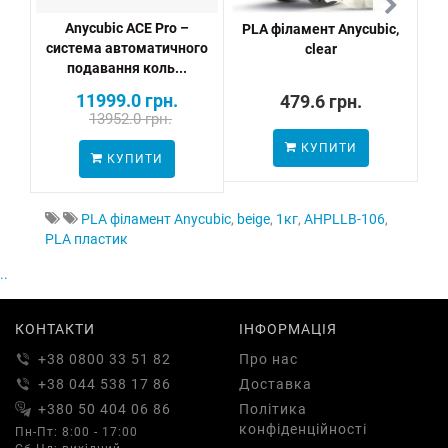
Anycubic ACE Pro –
PLA філамент Anycubic,
P
система автоматичного
clear
подавання коль...
11999.0 грн.
479.6 грн.
13952.0 грн.
КУПИТИ
ПО
КУПИТИ
PLA філамент Anycubic
,
beige
,
1кг
,
AHPLLB-106
,
PLA пластик
..
КОНТАКТИ
ІНФОРМАЦІЯ
+38 0800 33 51 82
Про нас
+38 044 538 17 86
Доставка
+380 50 404 06 86
Політика
конфіденційності
Пн-Пт: 8:00 - 17:00