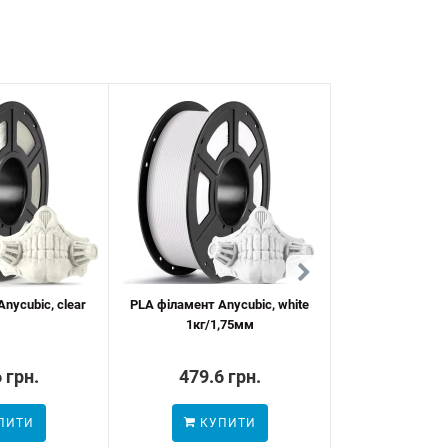
nycubic, clear
PLA філамент Anycubic, white
PLA філамент Any
1кг/1,75мм
1к
 грн.
479.6 грн.
479.6
ПИТИ
КУПИТИ
ПОВІДОМ
НАЯВН