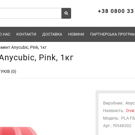
+38 0800 33
О НАС
КОНТАКТИ
ДОСТАВКА
НОВИНИ
ПАРТНЕРСЬКА ПРОГРАМ
мент Anycubic, Pink, 1кг
ycubic, Pink, 1кг
УКІВ (0)
Отримуйте першими новини про надходження,
підписуйтесь!
Виробник:
Anyc
Електронна пошта
*
Наявність:
Очік
Модель:
PLA Fi
Підписатися
Арт.: f9548302