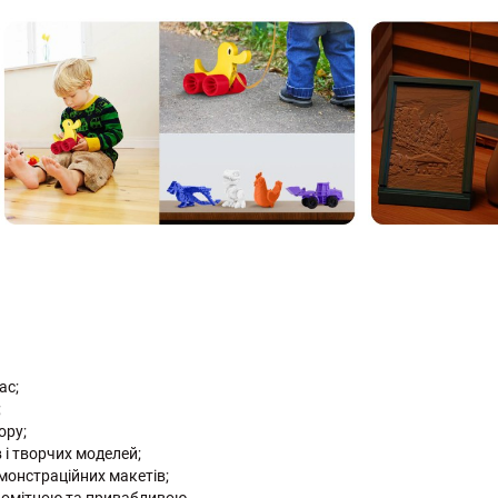
ас;
;
ору;
 і творчих моделей;
монстраційних макетів;