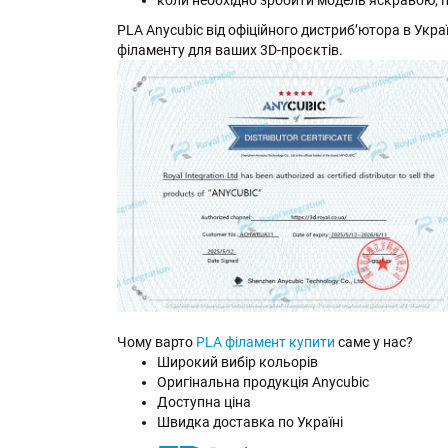
коли необхідно зробити модель яскравою, 
PLA Anycubic від офіційного дистриб’ютора в Україн
філаменту для ваших 3D-проєктів.
Чому варто
PLA філамент купити
саме у нас?
Широкий вибір кольорів
Оригінальна продукція Anycubic
Доступна ціна
Швидка доставка по Україні