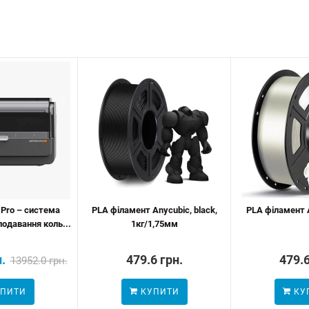
 Pro – система
PLA філамент Anycubic, black,
PLA філамент A
одавання коль...
1кг/1,75мм
.
479.6 грн.
479.6
13952.0 грн.
ПИТИ
КУПИТИ
КУ