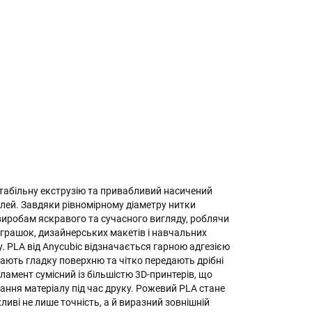
стабільну екструзію та привабливий насичений
елей. Завдяки рівномірному діаметру нитки
виробам яскравого та сучасного вигляду, роблячи
 іграшок, дизайнерських макетів і навчальних
у. PLA від Anycubic відзначається гарною адгезією
ають гладку поверхню та чітко передають дрібні
іламент сумісний із більшістю 3D-принтерів, що
ння матеріалу під час друку. Рожевий PLA стане
ливі не лише точність, а й виразний зовнішній