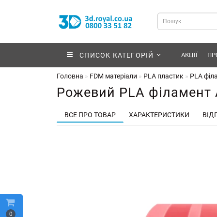
СПИСОК КАТЕГОРІЙ
АКЦІЇ
ПР
Головна
FDM матеріали
PLA пластик
PLA філа
Рожевий PLA філамент An
ВСЕ ПРО ТОВАР
ХАРАКТЕРИСТИКИ
ВІДГ
0