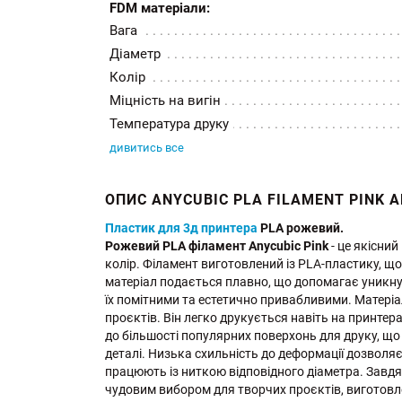
FDM матеріали:
Вага
Діаметр
Колір
Міцність на вигін
Температура друку
дивитись все
ОПИС ANYCUBIC PLA FILAMENT PINK A
Пластик для 3д принтера
PLA рожевий.
Рожевий PLA філамент Anycubic Pink
- це якісни
колір. Філамент виготовлений із PLA-пластику, щ
матеріал подається плавно, що допомагає уникнут
їх помітними та естетично привабливими. Матеріа
проєктів. Він легко друкується навіть на принтер
до більшості популярних поверхонь для друку, щ
деталі. Низька схильність до деформації дозволяє 
працюють із ниткою відповідного діаметра. Завд
чудовим вибором для творчих проєктів, виготовлен