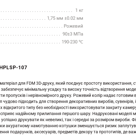
1 кг
1,75 мм ±0.02 мм
Рожевий
90±3 МПа
190-230 ℃
HPLSP-107
й матеріал для FDM 3D-друку, який поєднує простоту використання, 
о забезпечує мінімальну усадку та високу точність відтворення мод
и пропусків і нерівномірного друку. Рожевий колір надає готовим 
л чудово підходить для створення декоративних виробів, сувенірів,
ах відкритого типу без необхідності використовувати закриту камер
о сприяє надійному прилипання першого шару. Надруковані моделі м
успішно друкувати як невеликі, так і середні за розміром вироби. Ф
яки акуратному намотуванню котушки зменшується ризик заплутува
ня подарунків, аксесуарів, предметів декору та прототипів, де важ