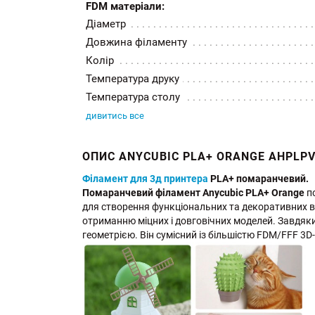
FDM матеріали:
Діаметр
Довжина філаменту
Колір
Температура друку
Температура столу
дивитись все
ОПИС ANYCUBIC PLA+ ORANGE AHPLPV
Філамент для 3д принтера
PLA+ помаранчевий.
Помаранчевий філамент Anycubic PLA+ Orange
по
для створення функціональних та декоративних ви
отриманню міцних і довговічних моделей. Завдяки 
геометрією. Він сумісний із більшістю FDM/FFF 3