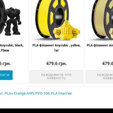
nycubic, black,
PLA філамент Anycubic , yellow,
PLA філамент Any
1,75мм
1кг
6 грн.
479.6 грн.
479.6
ПИТИ
ПОВІДОМИТИ ПРО
ПОВІДОМ
НАЯВНІСТЬ
НАЯВ
кг
,
PLA+ Orange AHPLPVO-108
,
PLA пластик