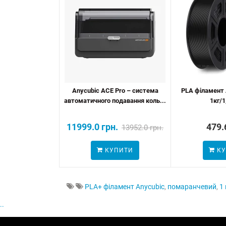
Anycubic ACE Pro – система
PLA філамент A
автоматичного подавання коль...
1кг/
11999.0 грн.
479.
13952.0 грн.
КУПИТИ
КУ
PLA+ філамент Anycubic
,
помаранчевий
,
1 
..