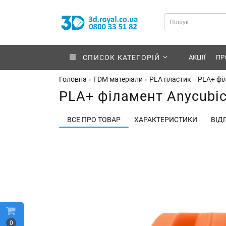
СПИСОК КАТЕГОРІЙ
АКЦІЇ
ПР
Головна
FDM матеріали
PLA пластик
PLA+ філ
PLA+ філамент Anycubic
ВСЕ ПРО ТОВАР
ХАРАКТЕРИСТИКИ
ВІДГ
0