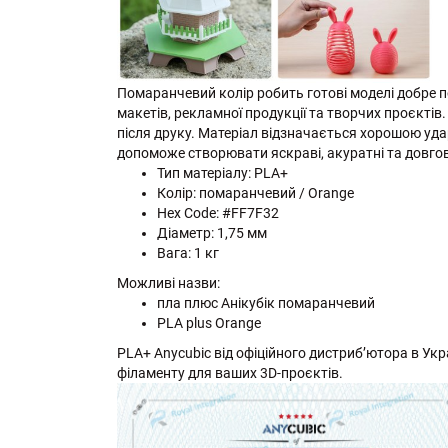
Помаранчевий колір робить готові моделі добре 
макетів, рекламної продукції та творчих проєкті
після друку. Матеріал відзначається хорошою уда
допоможе створювати яскраві, акуратні та довгов
Тип матеріалу: PLA+
Колір: помаранчевий / Orange
Hex Code: #FF7F32
Діаметр: 1,75 мм
Вага: 1 кг
Можливі назви:
пла плюс Анікубік помаранчевий
PLA plus Orange
PLA+ Anycubic від офіційного дистриб’ютора в Украї
філаменту для ваших 3D-проєктів.