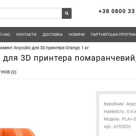
+38 0800 33
О НАС
КОНТАКТИ
ДОСТАВКА
НОВИНИ
ПАРТНЕРСЬКА ПРОГРАМ
амент Anycubic для 3D принтера Orange, 1 кг
 для 3D принтера помаранчевий,
УКІВ (0)
Виробник:
Anyc
Наявність:
Є в 
Модель:
PLA+ O
Арт.: e1f55f2c