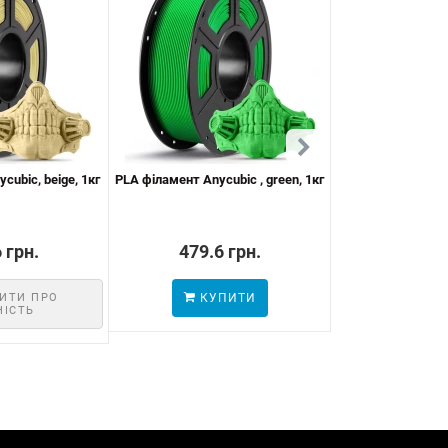
cubic, beige, 1кг
PLA філамент Anycubic , green, 1кг
PLA High Speed ф
Texture G
 грн.
479.6 грн.
566.8
ИТИ ПРО
КУПИТИ
КУП
НІСТЬ