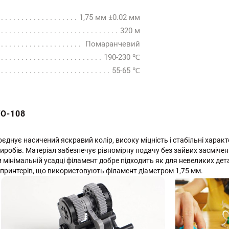
1,75 мм ±0.02 мм
320 м
Помаранчевий
190-230 ℃
55-65 ℃
O-108
єднує насичений яскравий колір, високу міцність і стабільні хара
робів. Матеріал забезпечує рівномірну подачу без зайвих засміче
мінімальній усадці філамент добре підходить як для невеликих детал
D-принтерів, що використовують філамент діаметром 1,75 мм.