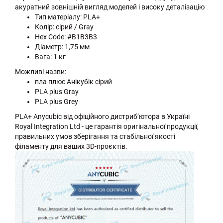
акуратний зовнішній вигляд моделей і високу деталізацію
Тип матеріалу: PLA+
Колір: сірий / Gray
Hex Code: #B1B3B3
Діаметр: 1,75 мм
Вага: 1 кг
Можливі назви:
пла плюс Анікубік сірий
PLA plus Gray
PLA plus Grey
PLA+ Anycubic від офіційного дистриб’ютора в Україні
Royal Integration Ltd - це гарантія оригінальної продукції,
правильних умов зберігання та стабільної якості
філаменту для ваших 3D-проєктів.