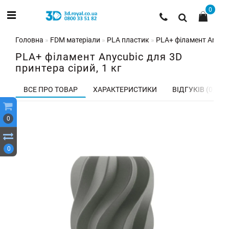
0
Головна
FDM матеріали
PLA пластик
PLA+ філамент Anycub
PLA+ філамент Anycubic для 3D
принтера сірий, 1 кг
ВСЕ ПРО ТОВАР
ХАРАКТЕРИСТИКИ
ВІДГУКІВ (0)
0
0