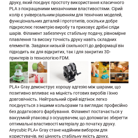
друку, який поєднує простоту використання класичного
PLA з покращеними механічними властивостями. Сірий
колір є універсальним рішенням для технічних моделей,
функціональних деталей і прототипів, оскільки добре
підкреслює геометрію виробу та приховує дрібні сліди
шарів. Філамент забезпечує стабільну подачу, рівномірне
плавлення та високу точність друку навіть складних
елементів. Завдяки низькій схильності до деформації він
підходить як для відкритих, так і для закритих 3D-
принтерів із технологією FDM.
PLA+ Gray демонструє хорошу адгезію між шарами, що
позитивно впливає на міцність готових виробів і їхню
довговічність. Нейтральний сірий відтінок легко
поєднується з іншими кольорами та виглядає професійно
без додаткового фарбування. Філамент постачається у
вакуумній упаковці з осушувачем, що допомагає зберегти
оптимальні властивості матеріалу до початку друку.
Anycubic PLA+ Gray стане надійним вибором для
користувачів, які цінують стабільну якість друку,