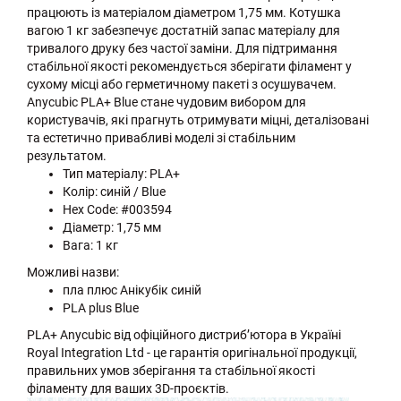
працюють із матеріалом діаметром 1,75 мм. Котушка
вагою 1 кг забезпечує достатній запас матеріалу для
тривалого друку без частої заміни. Для підтримання
стабільної якості рекомендується зберігати філамент у
сухому місці або герметичному пакеті з осушувачем.
Anycubic PLA+ Blue стане чудовим вибором для
користувачів, які прагнуть отримувати міцні, деталізовані
та естетично привабливі моделі зі стабільним
результатом.
Тип матеріалу: PLA+
Колір: синій / Blue
Hex Code: #003594
Діаметр: 1,75 мм
Вага: 1 кг
Можливі назви:
пла плюс Анікубік синій
PLA plus Blue
PLA+ Anycubic від офіційного дистриб’ютора в Україні
Royal Integration Ltd - це гарантія оригінальної продукції,
правильних умов зберігання та стабільної якості
філаменту для ваших 3D-проєктів.