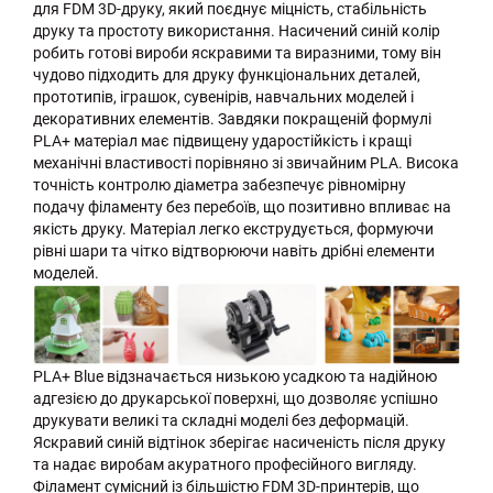
для FDM 3D-друку, який поєднує міцність, стабільність
друку та простоту використання. Насичений синій колір
робить готові вироби яскравими та виразними, тому він
чудово підходить для друку функціональних деталей,
прототипів, іграшок, сувенірів, навчальних моделей і
декоративних елементів. Завдяки покращеній формулі
PLA+ матеріал має підвищену ударостійкість і кращі
механічні властивості порівняно зі звичайним PLA. Висока
точність контролю діаметра забезпечує рівномірну
подачу філаменту без перебоїв, що позитивно впливає на
якість друку. Матеріал легко екструдується, формуючи
рівні шари та чітко відтворюючи навіть дрібні елементи
моделей.
PLA+ Blue відзначається низькою усадкою та надійною
адгезією до друкарської поверхні, що дозволяє успішно
друкувати великі та складні моделі без деформацій.
Яскравий синій відтінок зберігає насиченість після друку
та надає виробам акуратного професійного вигляду.
Філамент сумісний із більшістю FDM 3D-принтерів, що