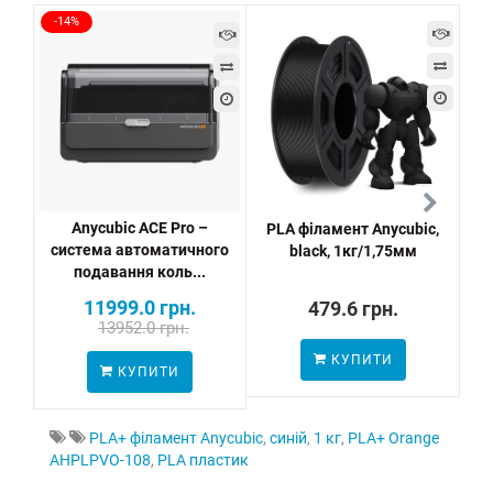
-14%
Anycubic ACE Pro –
PLA філамент Anycubic,
P
система автоматичного
black, 1кг/1,75мм
подавання коль...
11999.0 грн.
479.6 грн.
13952.0 грн.
КУПИТИ
ПО
КУПИТИ
PLA+ філамент Anycubic
,
синій
,
1 кг
,
PLA+ Orange
AHPLPVO-108
,
PLA пластик