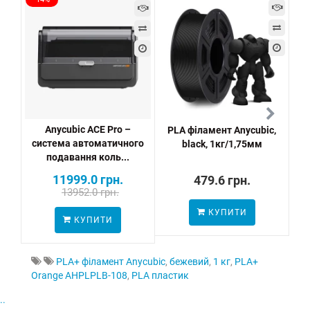
Anycubic ACE Pro –
PLA філамент Anycubic,
P
система автоматичного
black, 1кг/1,75мм
подавання коль...
11999.0 грн.
479.6 грн.
13952.0 грн.
КУПИТИ
ПО
КУПИТИ
PLA+ філамент Anycubic
,
бежевий
,
1 кг
,
PLA+
Orange AHPLPLB-108
,
PLA пластик
..