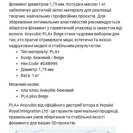
філамент діаметром 1,75 мм. Котушка масою 1 кг
забезпечує достатній запас матеріалу для реалізації
творчих, навчальних і професійних проєктів. Для
збереження оптимальних властивостей рекомендується
зберігати філамент у герметичній упаковці із захистом від
вологи. Anycubic PLA+ Beige стане чудовим вибором для
тих, хто прагне отримувати міцні, естетичні та якісно
надруковані моделі зі стабільним результатом.
Тип матеріалу: PLA+
Колір: бежевий / Beige
Hex Code: #D4B996
Діаметр: 1,75 мм
Вага: 1 кг
Можливі назви:
пла плюс Анікубік бежевий
PLA plus Beige
PLA+ Anycubic від офіційного дистриб’ютора в Україні
Royal Integration Ltd - це гарантія оригінальної продукції,
правильних умов зберігання та стабільної якості
філаменту для ваших 3D-проєктів.