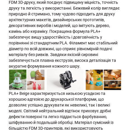
FDM 3D-друку, який поєднує підвищену міцність, точність
друку та легкість у використанні. Бежевий колір виглядає
природно й стримано, тому чудово підходить для друку
архітектурних макетів, дизайнерських прототипів,
декоративних виробів і моделей, що імітують дерево,
камінь або кераміку. Покращена формула PLA+
забезпечує вищу ударостійкість і довговічність у
порівнянні зі стандартним PLA. Філамент має стабільний
діаметр по всій довжині, що сприяє рівномірній подачі
матеріалу без ривків. Завдяки якісній сировині
забезпечується плавна екструзія, висока деталізація та
акуратне формування кожного шару.
PLA+ Beige характеризується низькою усадкою та
хорошою адгезією до друкарської платформи, що
дозволяє успішно друкувати як невеликі, так і великі
моделі. Світлий нейтральний відтінок приховує дрібні
дефекти поверхні та легко піддається фарбуванню,
шліфуванню й подальшій обробці. Матеріал сумісний із
більшістю FDM 3D-принтерів, які використовують