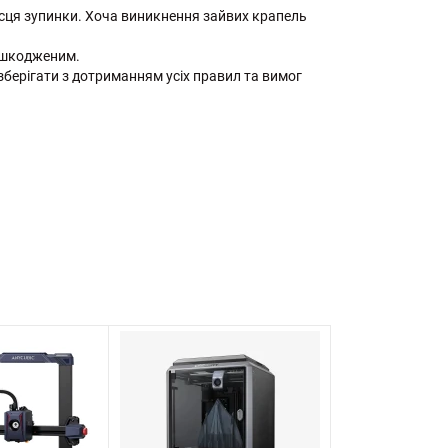
ісця зупинки. Хоча виникнення зайвих крапель
еушкодженим.
берігати з дотриманням усіх правил та вимог