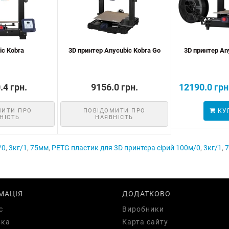
ic Kobra
3D принтер Anycubic Kobra Go
3D принтер An
.4 грн.
9156.0 грн.
12190.0 грн
МИТИ ПРО
ПОВІДОМИТИ ПРО
КУ
НІСТЬ
НАЯВНІСТЬ
/0
,
3кг/1
,
75мм
,
PETG пластик для 3D принтера сірий 100м/0
,
3кг/1
,
МАЦІЯ
ДОДАТКОВО
с
Виробники
вка
Карта сайту