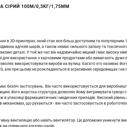
А СІРИЙ 100М/0,3КГ/1,75ММ
тання в 3D-принтерах, який стає все більш доступним та популярним
дмінна адгезія шарів, а також немає сильного запаху та токсичної 
ликі деталі. У той же час він надзвичайно міцний і має високу хіміч
і для використання з харчовими продуктами або вимагають дуже ви
озволяє використовувати вироби на вулиці. Багато хто називає йог
ABS, але при цьому не розкладаються в агресивних середовищах і на п
G має безліч застосувань. Він часто використовується для виробниц
цині: його жорстка структура дозволяє йому витримувати суворі ст
 в упаковці фармацевтичних і медичних приладів. Високий рівень ст
механізмах, що рухаються - він часто застосовується в робототехн
ивну вентиляцію або навіть вентилятор. Це допоможе уникнути вини
 ви підвищите адгезію шарів.