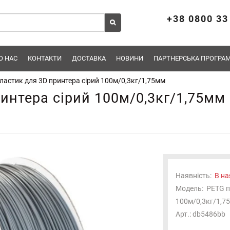
+38 0800 33
О НАС
КОНТАКТИ
ДОСТАВКА
НОВИНИ
ПАРТНЕРСЬКА ПРОГРАМ
ластик для 3D принтера сірий 100м/0,3кг/1,75мм
интера сірий 100м/0,3кг/1,75мм
Наявність:
В на
Модель:
PETG п
100м/0,3кг/1,7
Арт.: db5486bb