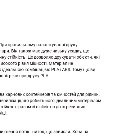
. При правильному налаштуванні друку
пари. Він також має дуже низьку усадку, що
ну стійкість. Це дозволяє друкувати об'єкти, які
сокого рівня міцності. Матеріал не
о ідеальною комбінацією PLA і ABS. Тому що ви
овітрі як при друку PLA.
тва харчових контейнерів та ємностей для рідини.
ерилізації, що робить його ідеальним матеріалом
ійкості разом зі стійкістю до агресивних
іці.
кнення потік і ниток, що зависли. Хоча на