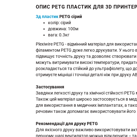
ОПИС PETG ПЛАСТИК ДЛЯ 3D ПРИНТЕР
3д пластик
PETG сірий
колір: сірий
довжина: 100м
вага: 0.3кг
Plexiwire PETG - відмінний матеріал для викорис
філаментом PETG дуже легко друкувати. У нього ві
підвищує точність друку та дозволяє створювати ве
можуть витримувати високі температури, придатн
розкладається та стійкий до ультрафіолету, що д
отримуєте міцніші і точніші деталі ніж при друку 
Застосування
Завдяки легкості друку та хімічної стійкості PET
Також цей матеріал широко застосовується в меди
для використання в медичних імплантатах, а також
речовин також допомагає використовувати його в 
Рекомендації для друку PETG
Для якісного друку важливо використовувати акт
першому шарі вентилятор можна відключити – так