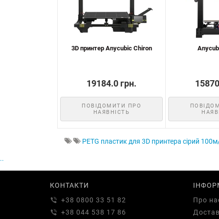
3D принтер Anycubic Chiron
Anycub
19184.0 грн.
15870
ПОВІДОМИТИ ПРО
ПОВІДО
НАЯВНІСТЬ
НАЯВ
PETG пластик для 3D принтера сірий 100м
..
КОНТАКТИ
ІНФОР
+38 0800 33 51 82
Про на
+38 044 538 17 86
Доста