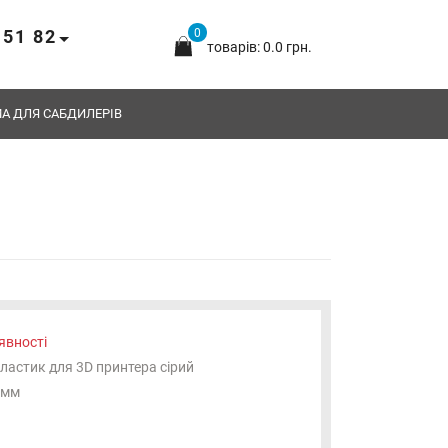
 51 82
0
товарів: 0.0 грн.
А ДЛЯ САБДИЛЕРІВ
явності
ластик для 3D принтера сірий
5мм