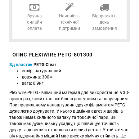
Зручна
Наявність
Відправка в
онлайн
технічної
день
оплата
підтримки
замовлення
ОПИС PLEXIWIRE PETG-801300
Зд пластик
PETG Clear
колір: натуральний
довжина: 300м
вага: 0.9кг
Plexiwire PETG - відмінний матеріал для використання в 3D-
принтерах, який стає все більш доступним та популярним.
При правильному налаштуванні друку філаментом PETG
дуже легко друкувати. У нього відмінна адгезія шарів, а
також немає сильного запаху та токсичної пари. Він
також має дуже низьку усадку, що підвищує точність
друку та дозволяє створювати великі деталі. У той же час
він надзвичайно міцний і має високу хімічну стійкість. Це