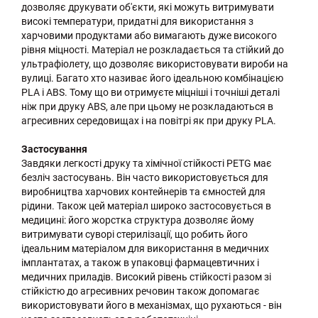
дозволяє друкувати об'єкти, які можуть витримувати
високі температури, придатні для використання з
харчовими продуктами або вимагають дуже високого
рівня міцності. Матеріал не розкладається та стійкий до
ультрафіолету, що дозволяє використовувати вироби на
вулиці. Багато хто називає його ідеальною комбінацією
PLA і ABS. Тому що ви отримуєте міцніші і точніші деталі
ніж при друку ABS, але при цьому не розкладаються в
агресивних середовищах і на повітрі як при друку PLA.
Застосування
Завдяки легкості друку та хімічної стійкості PETG має
безліч застосувань. Він часто використовується для
виробництва харчових контейнерів та ємностей для
рідини. Також цей матеріал широко застосовується в
медицині: його жорстка структура дозволяє йому
витримувати суворі стерилізації, що робить його
ідеальним матеріалом для використання в медичних
імплантатах, а також в упаковці фармацевтичних і
медичних приладів. Високий рівень стійкості разом зі
стійкістю до агресивних речовин також допомагає
використовувати його в механізмах, що рухаються - він