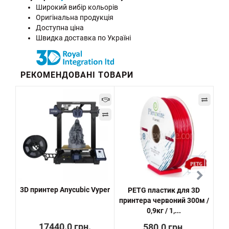
Широкий вибір кольорів
Оригінальна продукція
Доступна ціна
Швидка доставка по Україні
РЕКОМЕНДОВАНІ ТОВАРИ
3D принтер Anycubic Vyper
PETG пластик для 3D
P
принтера червоний 300м /
дл
0,9кг / 1,...
17440.0 грн.
580.0 грн.