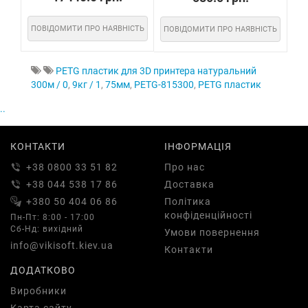
ПОВІДОМИТИ ПРО НАЯВНІСТЬ
ПОВІДОМИТИ ПРО НАЯВНІСТЬ
PETG пластик для 3D принтера натуральний
300м / 0
,
9кг / 1
,
75мм
,
PETG-815300
,
PETG пластик
..
КОНТАКТИ
ІНФОРМАЦІЯ
+38 0800 33 51 82
Про нас
+38 044 538 17 86
Доставка
+380 50 404 06 86
Політика
конфіденційності
Пн-Пт: 8:00 - 17:00
Сб-Нд: вихідний
Умови повернення
info@vikisoft.kiev.ua
Контакти
ДОДАТКОВО
Виробники