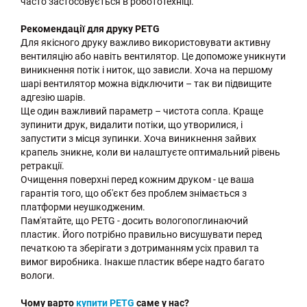
часто застосовується в робототехніці.
Рекомендації для друку PETG
Для якісного друку важливо використовувати активну
вентиляцію або навіть вентилятор. Це допоможе уникнути
виникнення потік і ниток, що зависли. Хоча на першому
шарі вентилятор можна відключити – так ви підвищите
адгезію шарів.
Ще один важливий параметр – чистота сопла. Краще
зупинити друк, видалити потіки, що утворилися, і
запустити з місця зупинки. Хоча виникнення зайвих
крапель зникне, коли ви налаштуєте оптимальний рівень
ретракції.
Очищення поверхні перед кожним друком - це ваша
гарантія того, що об'єкт без проблем знімається з
платформи неушкодженим.
Пам'ятайте, що PETG - досить вологопоглинаючий
пластик. Його потрібно правильно висушувати перед
печаткою та зберігати з дотриманням усіх правил та
вимог виробника. Інакше пластик вбере надто багато
вологи.
Чому варто
купити PETG
саме у нас?