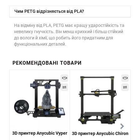
Чим PETG відрізняється від PLA?
На відміну від PLA, PETG має кращу ударостійкість та
невелику гнучкість. Він менш крихкий і більш стійкий
до вологи й хімії, що робить його придатним для
функціональних деталей.
РЕКОМЕНДОВАНІ ТОВАРИ
3D принтер Anycubic Vyper
3D принтер Anycubic Chiron
3D 