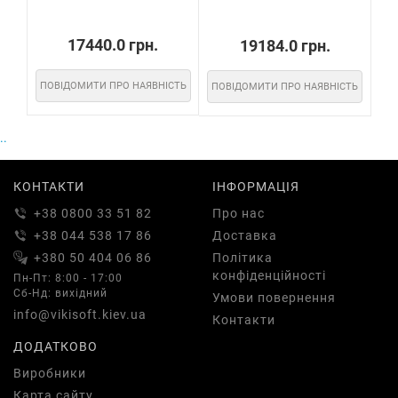
17440.0 грн.
19184.0 грн.
ПОВІДОМИТИ ПРО НАЯВНІСТЬ
ПОВІДОМИТИ ПРО НАЯВНІСТЬ
ПО
..
КОНТАКТИ
ІНФОРМАЦІЯ
+38 0800 33 51 82
Про нас
+38 044 538 17 86
Доставка
+380 50 404 06 86
Політика
конфіденційності
Пн-Пт: 8:00 - 17:00
Сб-Нд: вихідний
Умови повернення
info@vikisoft.kiev.ua
Контакти
ДОДАТКОВО
Виробники
Карта сайту