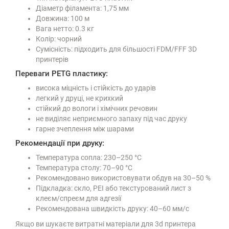
Діаметр філамента: 1,75 мм
Довжина: 100 м
Вага нетто: 0.3 кг
Колір: чорний
Сумісність: підходить для більшості FDM/FFF 3D
принтерів
Переваги PETG пластику:
висока міцність і стійкість до ударів
легкий у друці, не крихкий
стійкий до вологи і хімічних речовин
не виділяє неприємного запаху під час друку
гарне зчеплення між шарами
Рекомендації при друку:
Температура сопла: 230–250 °C
Температура столу: 70–90 °C
Рекомендовано використовувати обдув на 30–50 %
Підкладка: скло, PEI або текстурований лист з
клеєм/спреєм для адгезії
Рекомендована швидкість друку: 40–60 мм/с
Якщо ви шукаєте витратні матеріали для 3d принтера